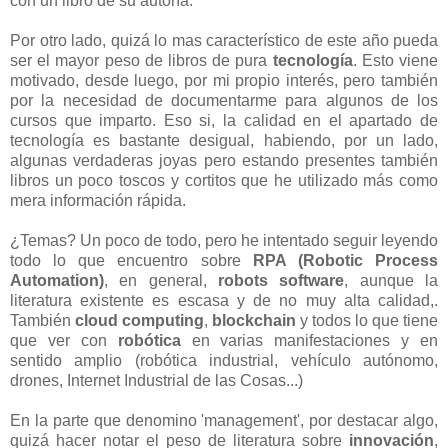
con un libro de su autoría.
Por otro lado, quizá lo mas característico de este año pueda
ser el mayor peso de libros de pura
tecnología
. Esto viene
motivado, desde luego, por mi propio interés, pero también
por la necesidad de documentarme para algunos de los
cursos que imparto. Eso si, la calidad en el apartado de
tecnología es bastante desigual, habiendo, por un lado,
algunas verdaderas joyas pero estando presentes también
libros un poco toscos y cortitos que he utilizado más como
mera información rápida.
¿Temas? Un poco de todo, pero he intentado seguir leyendo
todo lo que encuentro sobre
RPA (Robotic Process
Automation)
, en general,
robots software
, aunque la
literatura existente es escasa y de no muy alta calidad,.
También
cloud computing
,
blockchain
y todos lo que tiene
que ver con
robótica
en varias manifestaciones y en
sentido amplio (robótica industrial, vehículo autónomo,
drones, Internet Industrial de las Cosas...)
En la parte que denomino 'management', por destacar algo,
quizá hacer notar el peso de literatura sobre
innovación
,