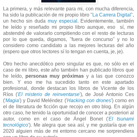
La primera, y más relevante para mi, con mucha diferencia,
ha sido la publicación de mi propio libro "
La Carrera Digital
",
un hecho sin duda
muy especial
. Evidentemente, también
he leído y reseñado mi propio libro aunque, eso sí, me
abstendré de valorarlo compitiendo con el resto de lecturas
por lo que queda, digamos, ''fuera de concurso" y no lo
considero como candidato a las mejores lecturas del año
(espero que otros lectores sí lo tengan en cuenta, je, je).
Otro hecho anecdótico pero singular es que, no sólo en el
caso de mi libro, este año también han publicado libros que
he leído,
personas muy próximas
y a las que conozco
bien. Y eso me ha sucedido tanto en este apartado
profesional, donde destacan los libros de Vicente de los
Ríos ('
El misterio de reinventarse
'), de José Antonio Ces
('
Magia
') y David Meléndez ('
Hacking con drones
') como en
el de literatura de ficción que recojo en otro blog. En algún
otro caso, he tenido la oportunidad de conocer a posteriori al
autor, como en el caso de Ángel Bonet ('
El tsunami
tecnológico
'). Me alegra que sea así, y me gustaría que en
2020 alguien más de mi entorno cercano me sorprendiera