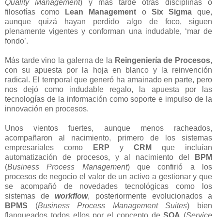
Quality Management
) y más tarde otras disciplinas o
filosofías como
Lean Management
o
Six Sigma
que,
aunque quizá hayan perdido algo de foco, siguen
plenamente vigentes y conforman una indudable, ‘mar de
fondo’.
Más tarde vino la galerna de la
Reingeniería de Procesos
,
con su apuesta por la hoja en blanco y la reinvención
radical. El temporal que generó ha amainado en parte, pero
nos dejó como indudable regalo, la apuesta por las
tecnologías de la información como soporte e impulso de la
innovación en procesos.
Unos vientos fuertes, aunque menos racheados,
acompañaron al nacimiento, primero de los sistemas
empresariales como
ERP
y
CRM
que incluían
automatización de procesos, y al nacimiento del
BPM
(
Business Process Management
) que confirió a los
procesos de negocio el valor de un activo a gestionar y que
se acompañó de novedades tecnológicas como los
sistemas de
workflow
, posteriormente evolucionados a
BPMS
(
Business Process Management Suites
) bien
flanqueados todos ellos por el concepto de
SOA
(
Service