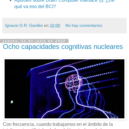
Apuntes sobre Brain Computer Interface (I): ¿De
qué va eso del BCI?
Ignacio G.R: Gavilán
en
10:00
No hay comentarios:
jueves, 21 de julio de 2022
Ocho capacidades cognitivas nucleares
Con frecuencia, cuando trabajamos en el ámbito de la