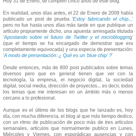
Hoy 31 de Enero, se cumplen cinco años de este blog.
En realidad, unos días antes, el 22 de Enero de 2009 había
publicado un post de prueba '
Estoy fabricando el chip...
'
pero no fue hasta unos días más tarde en que publique un
artículo propiamente dicho, una apuesta arriesgada titulada
'
Apostando sobre el futuro de Twitter y el microbloggin
g'
(que el tiempo se ha encargado de demostrar que era
completamente equivocada) y una especia de presentación:
'
A modo de presentación: ¿ Qué es un 'blue chip' ?
'
Desde entonces, más de 800 post publicados sobre temas
diversos pero que en general tienen que ver con la
tecnología, la empresa, el negocio digital, la sociedad
digital, social media, dirección de proyectos... es decir, todos
los temas que me interesan en un ámbito más o menos
cercano a lo profesional.
Aunque es el último de los blogs que he lanzado es, hoy
día, con mucha diferencia, el blog al que más tiempo dedico,
con un ritmo de publicación de poco más de tres artículos
semanales, artículos que normalmente publico en Lunes,
Miércoles y Viernes, con esporádicas ausencias y con