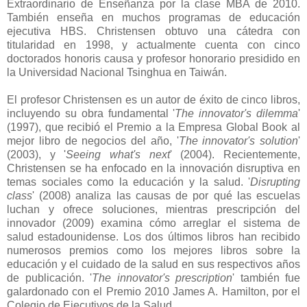
Extraordinario de Enseñanza por la clase MBA de 2010.
También enseña en muchos programas de educación
ejecutiva HBS. Christensen obtuvo una cátedra con
titularidad en 1998, y actualmente cuenta con cinco
doctorados honoris causa y profesor honorario presidido en
la Universidad Nacional Tsinghua en Taiwán.
El profesor Christensen es un autor de éxito de cinco libros,
incluyendo su obra fundamental '
The innovator's dilemma
'
(1997), que recibió el Premio a la Empresa Global Book al
mejor libro de negocios del año, '
The innovator's solution
'
(2003), y '
Seeing what's next
' (2004). Recientemente,
Christensen se ha enfocado en la innovación disruptiva en
temas sociales como la educación y la salud. '
Disrupting
class
' (2008) analiza las causas de por qué las escuelas
luchan y ofrece soluciones, mientras prescripción del
innovador (2009) examina cómo arreglar el sistema de
salud estadounidense. Los dos últimos libros han recibido
numerosos premios como los mejores libros sobre la
educación y el cuidado de la salud en sus respectivos años
de publicación. '
The innovator's prescription
' también fue
galardonado con el Premio 2010 James A. Hamilton, por el
Colegio de Ejecutivos de la Salud.