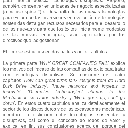
para intentar detectar tecnologías disruptivas. Propone,
también, concentrar en unidades de negocio especializadas
(o incluso spin-off) el desarrollo de las nuevas tecnologías
para evitar que las inversiones en evolución de tecnologías
sostenidas detraigan recursos necesarios para el desarrollo
de las nuevas y para que los éxitos, inicialmente modestos
de las nuevas tecnologías, sean apreciados por los
directivos que las gestionan.
El libro se estructura en dos partes y once capítulos.
La primera parte '
WHY GREAT COMPANIES FAIL
' explica
los motivos del fracaso de las compañías de éxito para tratar
con tecnologías disruptivas. Se compone de cuatro
capítulos '
How can great firms fail? Insights from de Hard
Disk Drive Industry
', '
Value networks and Impetus to
innovate
', '
Disruptive technological change in the
Mechanical excavator industry
' y '
What goes up, can't go
down
'. En estos cuatro capítulos analiza detalladamente el
sector de los discos duros y de las excavadoras mecánicas,
introduce la distinción entre tecnologías sostenidas y
disruptivas, así como el concepto de redes de valor y
explica, en fin, sus conclusiones acerca del porqué del