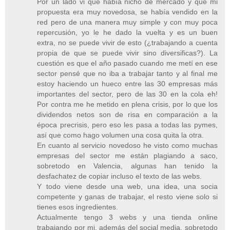
Por un lado vi que había nicho de mercado y que mi
propuesta era muy novedosa, se había vendido en la
red pero de una manera muy simple y con muy poca
repercusión, yo le he dado la vuelta y es un buen
extra, no se puede vivir de esto (¿trabajando a cuenta
propia de que se puede vivir sino diversificas?). La
cuestión es que el año pasado cuando me metí en ese
sector pensé que no iba a trabajar tanto y al final me
estoy haciendo un hueco entre las 30 empresas más
importantes del sector, pero de las 30 en la cola eh!
Por contra me he metido en plena crisis, por lo que los
dividendos netos son de risa en comparación a la
época precrisis, pero eso les pasa a todas las pymes,
así que como hago volumen una cosa quita la otra.
En cuanto al servicio novedoso he visto como muchas
empresas del sector me están plagiando a saco,
sobretodo en Valencia, algunas han tenido la
desfachatez de copiar incluso el texto de las webs.
Y todo viene desde una web, una idea, una socia
competente y ganas de trabajar, el resto viene solo si
tienes esos ingredientes.
Actualmente tengo 3 webs y una tienda online
trabajando por mi, además del social media, sobretodo