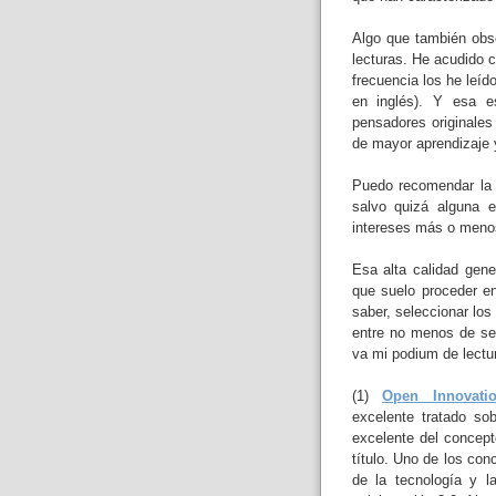
Algo que también obs
lecturas. He acudido 
frecuencia los he leí
en inglés). Y esa e
pensadores originales
de mayor aprendizaje y
Puedo recomendar la m
salvo quizá alguna 
intereses más o meno
Esa alta calidad gene
que suelo proceder en
saber, seleccionar lo
entre no menos de sei
va mi podium de lectu
(1)
Open Innovati
excelente tratado so
excelente del concept
título. Uno de los co
de la tecnología y l