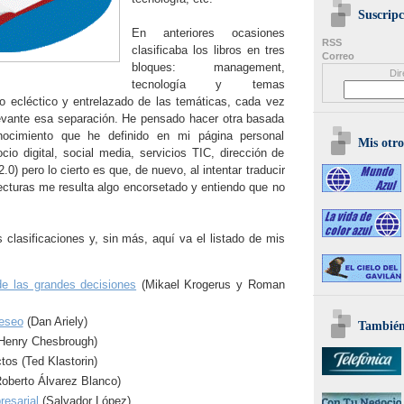
Suscripc
En anteriores ocasiones
RSS
clasificaba los libros en tres
Correo
bloques: management,
Dir
tecnología y temas
 lo ecléctico y entrelazado de las temáticas, cada vez
evante esa separación. He pensado hacer otra basada
ocimiento que he definido en mi página personal
Mis otro
ocio digital, social media, servicios TIC, dirección de
.0) pero lo cierto es que, de nuevo, al intentar traducir
cturas me resulta algo encorsetado y entiendo que no
 clasificaciones y, sin más, aquí va el listado de mis
de las grandes decisiones
(Mikael Krogerus y Roman
deseo
(Dan Ariely)
También 
Henry Chesbrough)
tos (Ted Klastorin)
oberto Álvarez Blanco)
esarial
(Salvador López)