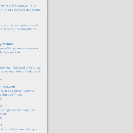
l HomePod con ChatGPT que
AI y su diseño es una locura
s
 nuevo servicio gratis que te
do recibas una llamada de
s
y Insider
paceX imagines its massive
actory will look
s
rometen devolver la vista: así
 tecnología del cofundador de
as
iness.org
nts Need Domain Experts.
o Support Them.
as
y
es highest-ever daily user
count
as
os
sin cookies»: una web que