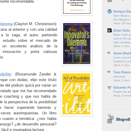
amente recomendable.
Enrique Da
Elon Musk y e
los milagros
Hace 18 hor
dilemma
(Clayton M. Christensen):
ana al anterior y con una calidad
Brian Solis
 la zaga, el autor, partiendo
Brian Solis 
vivir en El c
n estudio sobre el mercado de
más creativa,
 un excelente análisis de la
Hace 2 días
 innovación y porta valiosas
Steve Blan
ón.
Lean Launch
Lessons Lea
Hace 1 mes
Tom Peters
bility
: (Rosamunde Zander &
test post
que con dudas, elijo este título
Hace 1 mes
e del podium quizá por variar un
Eduardo P
 tratado que me fue recomendado
Frases de a
Hace 3 mese
de coaching y que nos habla de
 la perspectiva de la posibilidad
 hacer superando barreras y
 veces autoimpuestas. Un libro
 en cuanto a temática: ¿nos habla
Blogroll
derazgo? ¿de desarrollo personal?
 fácil e inspiradora lectura.