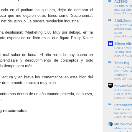
ALT1040
Se filtra e
uado en el podium no quisiera, dejar de nombrar el
prepara Open
Hace 4 hora
oca que me dejaron otros libros como 'Socionomía',
ADSLZone
 net delusion' o 'La tercera revolución industrial'.
Digi lanza un
avisará cuan
a desilusión: 'Marketing 3.0'. Muy por debajo, en mi
spam
Hace 6 hora
ría esperar de un libro en el que figura Phillip Kotler
Silicon Alle
Here's how S
Terafab chip f
n mal sabor de boca. El año ha sido muy bueno en
Hace 6 hora
aprendizaje y descubrimiento de conceptos y sólo
Think Big
do tiempo para más.
Estas gafas p
es PRIMA, la
Neuralink
lectura y en breve los comentarios en este blog del
Hace 10 hor
..y de momento empieza muy bien...
HarvardBus
AI Experime
ontramos dentro de un año cuando proceda, de nuevo,
Here’s How t
Hace 14 hor
n.
Dataconom
Solana reach
og relacionados
transaction 
Hace 15 hor
Microsierv
«Mira mamá, 