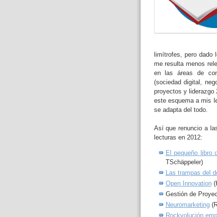
limítrofes, pero dado
me resulta menos rel
en las áreas de con
(sociedad digital, neg
proyectos y liderazgo 2
este esquema a mis le
se adapta del todo.
Así que renuncio a las
lecturas en 2012:
El pequeño libro 
TSchäppeler)
Las trampas del 
Open Innovation
(
Gestión de Proyec
Neuromarketing
(R
Rockvolución empr