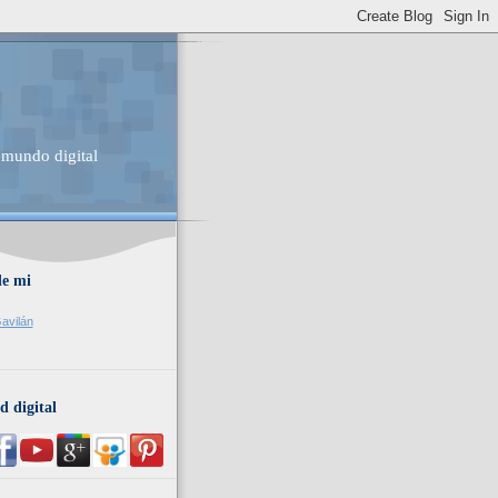
 mundo digital
de mi
avilán
d digital