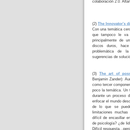
colaboración 2.0. Alt
(2)
The Innovator's 
Con una temática cerc
que tampoco le va a
principalmente de u
discos duros, hace
problemática de la
sugerencias de soluci
(3)
The art of possi
Benjamin Zander): Aun
como tercer component
poco la temática. Un
durante un proceso 
enfocar el mundo desde
de lo que se puede
limitaciones muchas
difícil de encasillar
de psicología? ¿de li
Difícil respuesta...pero