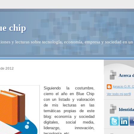
ue chip
iones y lecturas sobre tecnología, economía, empresa y sociedad en un
 de 2012
Acerca 
Ignacio G.R: G
Siguiendo la costumbre,
cierro el año en Blue Chip
Ver todo mi perfil
con un listado y valoración
de mis lecturas en las
Identida
temáticas propias de este
blog: economía y sociedad
digitales, social media,
liderazgo, innovación,
tecnología, etc.