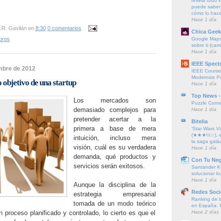
revela todo l
puede saber 
cómo lo hac
Hace 1 día
.R: Gavilán
en
8:30
0 comentarios
Chica Geek
Google Maps 
bros
sobre ti (cam
Hace 1 día
IEEE Spect
embre de 2012
IEEE Course
Modernize P
 objetivo de una startup
Hace 1 día
Top News -
Los mercados son
Puzzle Corne
demasiado complejos para
Hace 1 día
pretender acertar a la
Bitelia
primera a base de mera
‘Star Wars Vi
(★★★½☆), el
intuición, incluso mera
la saga galác
visión, cuál es su verdadera
Hace 1 día
demanda, qué productos y
Con Tu Ne
servicios serán exitosos.
Santander K
solucionar l
Hace 1 día
Aunque la disciplina de la
Redes Soci
estrategia empresarial
Ranking de l
tomada de un modo teórico
en España: 
Hace 2 días
 proceso planificado y controlado, lo cierto es que el