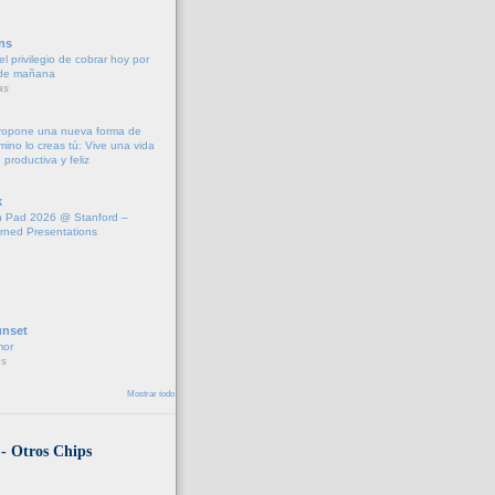
ns
l privilegio de cobrar hoy por
 de mañana
as
propone una nueva forma de
amino lo creas tú: Vive una vida
 productiva y feliz
k
 Pad 2026 @ Stanford –
rned Presentations
unset
mor
s
Mostrar todo
 - Otros Chips