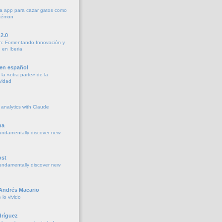
a app para cazar gatos como
okémon
2.0
h: Fomentando Innovación y
 en Iberia
 en español
la «otra parte» de la
vidad
 analytics with Claude
na
undamentally discover new
ost
undamentally discover new
 Andrés Macario
lo vivido
ríguez