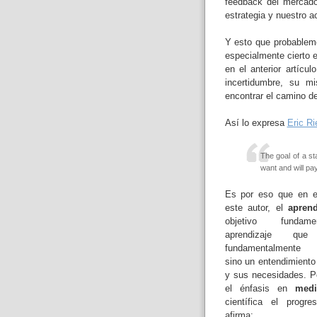
feedback del mercado 
estrategia y nuestro 
Y esto que probableme
especialmente cierto e
en el anterior artíc
incertidumbre, su m
encontrar el camino de
Así lo expresa
Eric Ri
The goal of a sta
want and will pay 
Es por eso que en e
este autor, el
aprend
objetivo fundam
aprendizaje q
fundamentalmente t
sino un entendimiento
y sus necesidades. Po
el énfasis en
medi
científica el progre
afirma: