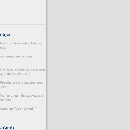
s fijas
 libros interesantes, listados
iones
s interesantes sin más
ña de actividades profesionales
a, comunicación, etc)
Reseña de mis colaboraciones
edios
eorías y tutoriales apoyados en
ideshare
iones en Pulse (LinkedIn)
 - Gurús