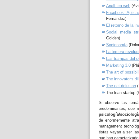
Analítica web
(Avi
Facebook. Aplica
Fernández)
El retorno de la i
Social media str
Golden)
Socionomía
(Dolor
La tercera revoluci
Las trampas del 
Marketing 3.0
(Phi
The art of possibil
The innovator's d
The net delusion
(
The lean startup (
Si observo las temát
predominantes, que 
psicología/sociologí
de enormemente atrac
management tecnológi
éstas vayan a ser las
que han caracterizado