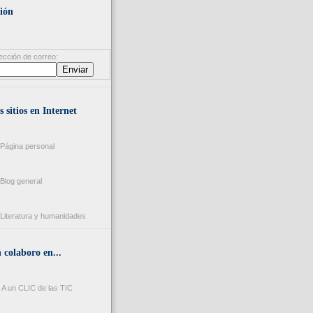
ión
ección de correo:
s sitios en Internet
Página personal
Blog general
Literatura y humanidades
colaboro en...
A un CLIC de las TIC