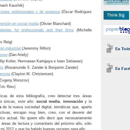
nash Kaushik)
ciones profesionales y de empresa
(Óscar Rodríguez
nversión en social media
(Olivier Blanchard)
ategies for professionals and their firms
(Michelle
s Reig)
ón industrial
(Jeremmy Rifkin)
En Twit
deseo
(Dan Ariely)
llip Kotler, Hermawan Kartajaya e Iwan Setiawan)
ity
(Rosamunde S. Zander & Benjamin Zander)
En Face
ilemma
(Clayton M. Christensen)
Evgeny Morozov)
Eric Ries)
icas de esta bibliografía, creo detectar tres áreas
no únicas, este año:
social media
,
innovación
y la
a
de la nueva sociedad digital, temáticas que, aparte
tivas, encajan muy bien, creo, con el devenir del
co actual. No quiere ello decir que necesariamente
 áreas de lectura y comentario del próximo año, sólo
 mi 2012 y que ha habido buenas razones para ello.