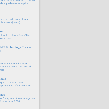
o que un sitio web que se visita
de ti y además te explica
e
no necesita saber tanto
bia estos ajustes!)
rum
 Teaches How to Use AI to
ower Grids
 MIT Technology Review
r
sions: La Jedi número 9’
 anime devuelve la emoción a
tica
gocio
ey no funciona: cómo
os problemas más frecuentes
ales
as 5 mejores IA para abogados
Prudencia.ai 2026