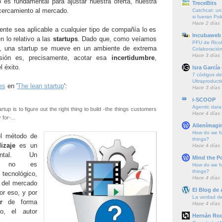
es fundamental para ajustar nuestra oferta, nuestra
TreceBits
acercamiento al mercado.
Catchcat: un
si fueran P
Hace 2 días
nte sea aplicable a cualquier tipo de compañía lo es
Incubaweb 
n lo relativo a las
startups
. Dado que, como veíamos
PFU de Rico
ulo, una startup se mueve en un ambiente de extrema
Colaboración
Hace 3 días
isión es, precisamente, acotar esa
incertidumbre
,
l éxito.
Isra García
7 códigos de 
Ultraproducti
es
en '
The lean startup
':
Hace 3 días
i-SCOOP
Agentic data
rtup is to figure out the right thing to build -the things customers
Hace 4 días
for-...
Alienímagi
How do we f
l método de
things?
izaje
es un
Hace 4 días
ental. Un
Mind the P
ue no es
How do we f
things?
ecnológico,
Hace 4 días
 del mercado
El Blog de
r eso, y por
La verdad de 
r
de forma
Hace 4 días
so, el autor
Hernán Rod