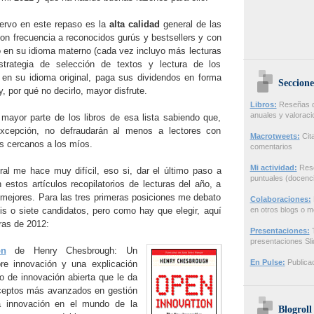
ervo en este repaso es la
alta calidad
general de las
con frecuencia a reconocidos gurús y bestsellers y con
do en su idioma materno (cada vez incluyo más lecturas
strategia de selección de textos y lectura de los
 en su idioma original, paga sus dividendos en forma
Seccione
, por qué no decirlo, mayor disfrute.
Libros:
Reseñas de
anuales y valorac
ayor parte de los libros de esa lista sabiendo que,
excepción, no defraudarán al menos a lectores con
Macrotweets:
Cita
s cercanos a los míos.
comentarios
Mi actividad:
Rese
ral me hace muy difícil, eso si, dar el último paso a
puntuales (docenci
 estos artículos recopilatorios de lecturas del año, a
s mejores. Para las tres primeras posiciones me debato
Colaboraciones:
s o siete candidatos, pero como hay que elegir, aquí
en otros blogs o m
ras de 2012:
Presentaciones:
T
presentaciones Sl
on
de Henry Chesbrough: Un
En Pulse:
Publicac
bre innovación y una explicación
o de innovación abierta que le da
nceptos más avanzados en gestión
a innovación en el mundo de la
Blogroll