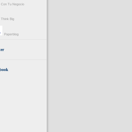
Con Tu Negocio
Think Big
Paperblog
ter
book