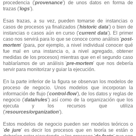
procedencia ('
provenance
') de unos datos en forma de
trazas ('
logs
').
Esas trazas, a su vez, pueden tomarse de instancias o
casos de procesos ya finalizados ('
historic data
') o bien de
instancias o casos aún en curso ('
current data
'). El primer
caso nos servirá para lo que se conoce como análisis '
post-
mortem
' (para, por ejemplo, a nivel individual conocer qué
fue mal en una instancia o, a nivel agregado, obtener
medidas de los procesos) mientras que en el segundo caso
hablaríamos de un análisis '
pre-mortem
' que nos debería
servir para monitorizar y guiar la ejecución.
En la parte inferior de la figura se observan los modelos de
proceso de negocio. Unos modelos que incorporan la
información de flujo ('
control-flow
'), de los datos y reglas de
negocio ('
data/rules
') así como de la organización que los
ejecuta y los recursos que utiliza
('
resources/organization
').
Estos modelos de negocio pueden ser modelos teóricos o
'
de jure
' es decir los procesos que en teoría se están o