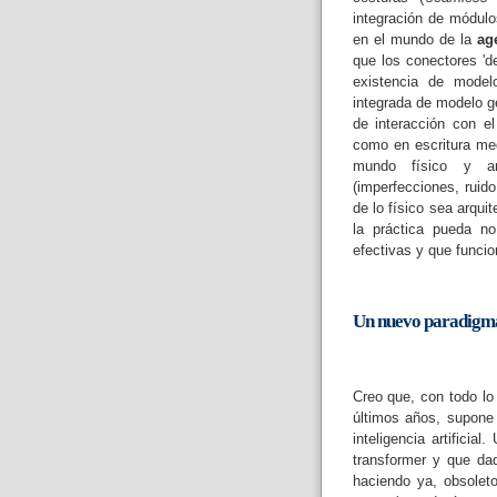
integración de módulo
en el mundo de la
age
que los conectores 'd
existencia de model
integrada de modelo ge
de interacción con el
como en escritura med
mundo físico y an
(imperfecciones, ruid
de lo físico sea arqui
la práctica pueda no
efectivas y que funcio
Un nuevo paradigm
Creo que, con todo lo a
últimos años, supon
inteligencia artifici
transformer y que dad
haciendo ya, obsolet