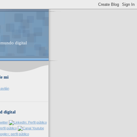
 mundo digital
de mi
avilán
d digital