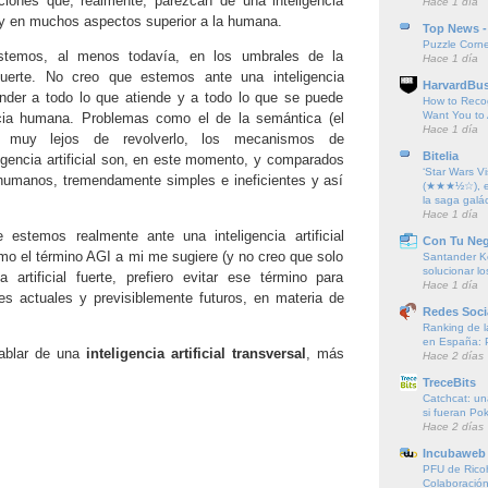
iones que, realmente, parezcan de una inteligencia
Hace 1 día
y en muchos aspectos superior a la humana.
Top News -
Puzzle Corne
temos, al menos todavía, en los umbrales de la
Hace 1 día
al fuerte. No creo que estemos ante una inteligencia
HarvardBus
tender a todo lo que atiende y a todo lo que se puede
How to Reco
Want You to 
ncia humana. Problemas como el de la semántica (el
Hace 1 día
os muy lejos de revolverlo, los mecanismos de
Bitelia
ligencia artificial son, en este momento, y comparados
‘Star Wars Vi
umanos, tremendamente simples e ineficientes y así
(★★★½☆), el
la saga galác
Hace 1 día
stemos realmente ante una inteligencia artificial
Con Tu Ne
omo el término AGI a mi me sugiere (y no creo que solo
Santander K
solucionar l
a artificial fuerte, prefiero evitar ese término para
Hace 1 día
es actuales y previsiblemente futuros, en materia de
Redes Soci
Ranking de l
en España: 
hablar de una
inteligencia artificial transversal
, más
Hace 2 días
TreceBits
Catchcat: un
si fueran P
Hace 2 días
Incubaweb 
PFU de Rico
Colaboración