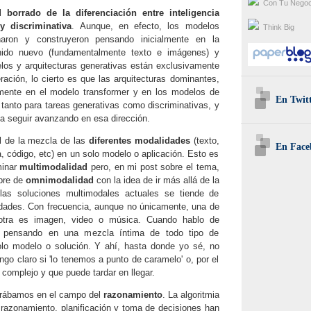
Con Tu Negoc
el
borrado de la diferenciación entre inteligencia
 y discriminativa
. Aunque, en efecto, los modelos
Think Big
ñaron y construyeron pensando inicialmente en la
nido nuevo (fundamentalmente texto e imágenes) y
os y arquitecturas generativas están exclusivamente
ración, lo cierto es que las arquitecturas dominantes,
ente en el modelo transformer y en los modelos de
En Twit
n tanto para tareas generativas como discriminativas, y
 a seguir avanzando en esa dirección.
l de la mezcla de las
diferentes modalidades
(texto,
En Face
, código, etc) en un solo modelo o aplicación. Esto es
minar
multimodalidad
pero, en mi post sobre el tema,
mbre de
omnimodalidad
con la idea de ir más allá de la
 las soluciones multimodales actuales se tiende de
dades. Con frecuencia, aunque no únicamente, una de
 otra es imagen, video o música. Cuando hablo de
 pensando en una mezcla íntima de todo tipo de
lo modelo o solución. Y ahí, hasta donde yo sé, no
go claro si 'lo tenemos a punto de caramelo' o, por el
 complejo y que puede tardar en llegar.
ntrábamos en el campo del
razonamiento
. La algoritmia
razonamiento, planificación y toma de decisiones han