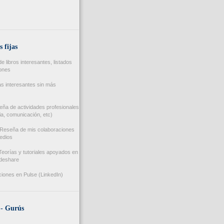
s fijas
 libros interesantes, listados
iones
s interesantes sin más
ña de actividades profesionales
a, comunicación, etc)
Reseña de mis colaboraciones
edios
eorías y tutoriales apoyados en
ideshare
iones en Pulse (LinkedIn)
 - Gurús