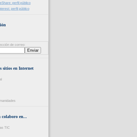
ión
ección de correo:
s sitios en Internet
al
umanidades
colaboro en...
as TIC