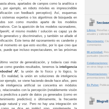
hasta ahora, apartados de campos como la analítica o
e, por ejemplo, en robots móviles es imprescindible
ificación con feedback perceptivo). Así, esquemas
s sistemas expertos o los algoritmos de búsqueda en
ados son como mundos aparte de los modelos
Seccione
erativos. Con la aparición de los modelos razonadores,
Libros:
Reseñas de
 OpenAI, el mismo modelo / solución es capaz ya de
anuales y valorac
 generativo y discriminativo, y también se añade el
nificación. Este tema del razonamiento es candente y
Macrotweets:
Cita
n el momento en que esto escribo, por lo que creo que
comentarios
, puede que incluso espectaculares, en las próximas
Mi actividad:
Rese
puntuales (docenci
ltimo vector de generalización, y todavía casi más
Colaboraciones:
ue como grandes resultados, tenemos la
inteligencia
en otros blogs o m
mbodied AI
'
, la unión de lo físico y lo lógico, lo
Presentaciones:
T
l. En realidad, la unión en soluciones de inteligencia
presentaciones Sl
a, por ejemplo, se viene haciendo desde hace años, pero
de inteligencia artificial se concentra en módulos
En Pulse:
Publicac
o, relacionados con la percepción (notablemente visión
ítica predictiva a partir de datos ya generados (como en
enimiento predictivo) o últimamente, la frecuente
Blogroll
guaje natural y voz. Pero no hay una integración sin
 como se dice en inglés) sino, simplemente, la