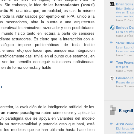
Brian Solis
s. Sin embargo, la idea de las
herramientas ('
tools
')
Brian Solis 
ntic AI
, una idea que, en realidad, es casi lo mismo
vivir en El c
e toda la vida' usados por ejemplo en RPA, unido a la
más creativa,
Hace 2 días
os razonadores, abre la puerta a una arquitectura
nerativa/discriminativo, razonador y con posibilidades
Enrique Da
El fin del trá
 mundo físico tanto en lectura a partir de sensores
Hace 3 días
iante actuadores. Es cierto que la interacción con el
Steve Blan
alógico impone problemáticas de toda índole
Lean Launch
o, errores, etc) que hacen que, aunque esa integración
Lessons Lea
Hace 1 mes
tectónicamente casi trivial en el punto que estamos, en
 ser tan sencillo conseguir soluciones sofisticadas
Tom Peters
test post
nen de forma correcta y fiable
Hace 1 mes
Eduardo P
Frases de a
a
Hace 3 mese
nterior, la evolución de la inteligencia artificial de los
Blogroll
e
un nuevo paradigma
sobre cómo crear y aplicar la
al. Un paradigma que se apoya en variantes del modelo
a su transversalidad y potencia creo que hará, está
ADSLZone
Digi lanza un
os los modelos que se han utilizado hasta hace bien
avisará cuan