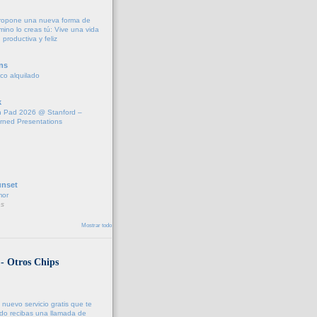
propone una nueva forma de
amino lo creas tú: Vive una vida
 productiva y feliz
ns
fico alquilado
k
 Pad 2026 @ Stanford –
rned Presentations
unset
mor
s
Mostrar todo
 - Otros Chips
 nuevo servicio gratis que te
do recibas una llamada de