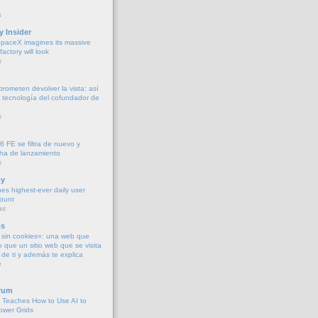
s
y Insider
paceX imagines its massive
actory will look
s
rometen devolver la vista: así
 tecnología del cofundador de
s
6 FE se filtra de nuevo y
cha de lanzamiento
s
y
es highest-ever daily user
count
as
os
sin cookies»: una web que
o que un sitio web que se visita
de ti y además te explica
e
rum
 Teaches How to Use AI to
ower Grids