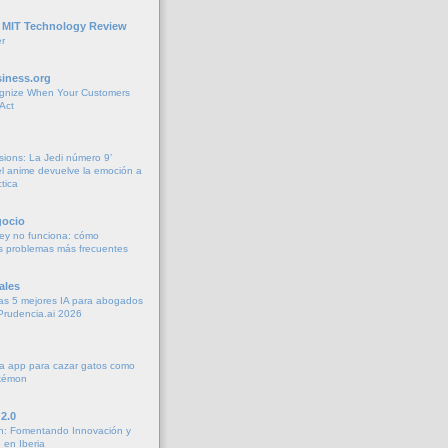
 MIT Technology Review
r
iness.org
gnize When Your Customers
Act
sions: La Jedi número 9’
 anime devuelve la emoción a
tica
gocio
ey no funciona: cómo
os problemas más frecuentes
ales
as 5 mejores IA para abogados
Prudencia.ai 2026
a app para cazar gatos como
okémon
2.0
h: Fomentando Innovación y
 en Iberia