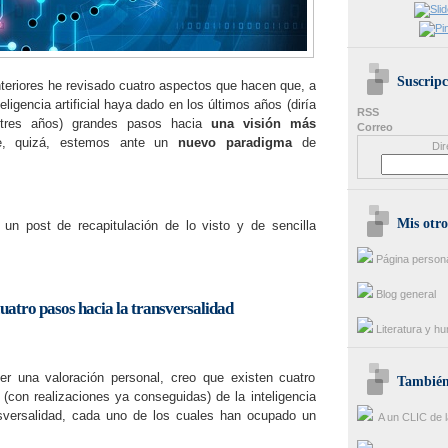
Suscripc
nteriores he revisado cuatro aspectos que hacen que, a
ligencia artificial haya dado en los últimos años (diría
RSS
 tres años) grandes pasos hacia
una visión más
Correo
 quizá, estemos ante un
nuevo paradigma
de
Dir
Mis otro
un post de recapitulación de lo visto y de sencilla
Página person
Blog general
uatro pasos hacia la transversalidad
Literatura y h
r una valoración personal, creo que existen cuatro
También 
 (con realizaciones ya conseguidas) de la inteligencia
ransversalidad, cada uno de los cuales han ocupado un
A un CLIC de l