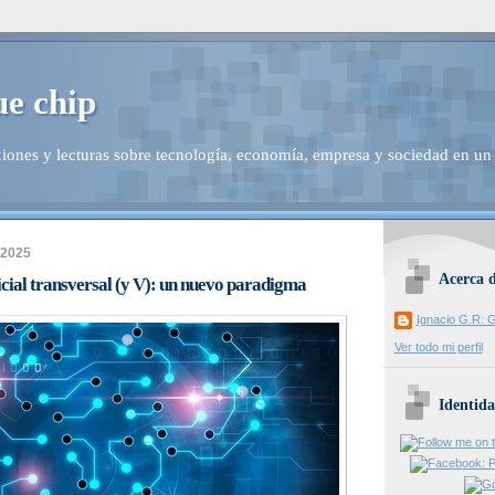
ue chip
iones y lecturas sobre tecnología, economía, empresa y sociedad en un
 2025
Acerca 
ficial transversal (y V): un nuevo paradigma
Ignacio G.R: G
Ver todo mi perfil
Identida