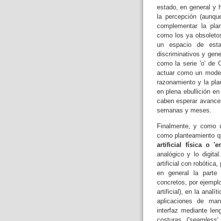
estado, en general y 
la percepción (aunqu
complementar la plan
como los ya obsoleto
un espacio de est
discriminativos y gen
como la serie 'o' de
actuar como un modelo
razonamiento y la pla
en plena ebullición e
caben esperar avances
semanas y meses.
Finalmente, y como ú
como planteamiento q
artificial física o '
e
analógico y lo digita
artificial con robótic
en general la parte 
concretos, por ejempl
artificial), en la anal
aplicaciones de mant
interfaz mediante len
costuras ('
seamless
'