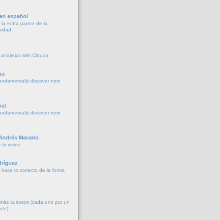
 en español
la «otra parte» de la
vidad
 analytics with Claude
na
undamentally discover new
ost
undamentally discover new
 Andrés Macario
lo vivido
ríguez
 hace lo correcto de la forma
más curiosos (cada uno por un
nte)