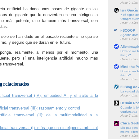
Hace 2 días
ncia artificial ha dado unos pasos de gigante en los
Isra García
sos de gigante que la convierten en una inteligencia
7 códigos de 
Ultraproducti
ucho más potente, sino también más transversal, con
Hace 2 días
stas.
i-SCOOP
Agentic data
sólo se han dado en el pasado reciente sino que se
Hace 4 días
mo, y seguro que se darán en el futuro.
Alienímagi
How do we f
ponga, realmente, al menos por el momento, una
things?
l fuerte, pero sí una inteligencia artificial mucho más
Hace 4 días
 transversal.
Mind the P
How do we f
things?
Hace 4 días
og relacionados
El Blog de
La verdad de 
tificial transversal (IV): embodied AI y el salto a la
Hace 4 días
Hernán Rod
Cuando la IA
ificial transversal (III): razonamiento y control
equivocada
rtificial transversal (II): de la multimodalidad a la
Hace 5 días
Chica Geek
ificial transversal (I): más que una inteligencia artificial
Mis gadgets 
motivo difere
Hace 6 días