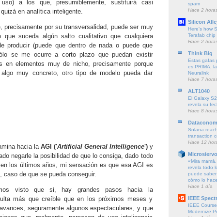
uso) a los que, presumiblemente, sustituirá casi
spam
Hace 2 hora
uizá en analítica inteligente.
Silicon Alle
, precisamente por su transversalidad, puede ser muy
Here's how S
Terafab chip f
vo que suceda algún salto cualitativo que cualquiera
Hace 2 hora
e producir (puede que dentro de nada o puede que
Think Big
ólo se me ocurre a corto plazo que puedan existir
Estas gafas p
vas en elementos muy de nicho, precisamente porque
es PRIMA, la
 algo muy concreto, otro tipo de modelo pueda dar
Neuralink
Hace 7 hora
ALT1040
El Galaxy S2
revela su fe
Hace 8 hora
Dataconom
Solana reach
transaction 
Hace 12 hor
amina hacia la
AGI ('
Artificial General Intelligence
')
y
Microsierv
ado negarle la posibilidad de que lo consiga, dado todo
«Mira mamá, 
en los últimos años, mi sensación es que esa AGI es
revela todo l
o, caso de que se pueda conseguir.
puede saber 
cómo lo hac
Hace 1 día
mos visto que si, hay grandes pasos hacia la
IEEE Spect
esulta más que creíble que en los próximos meses y
IEEE Course
vances, seguramente algunos espectaculares, y que
Modernize P