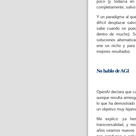
poco (y todavía en 
completamente, salvo q
Y un paradigma al que
difícil desplazar sal
sabe cuando se pued
dentro de mucho). S
soluciones alternati
ene se nicho y para
mejores resultados.
No hablo de AGI
OpenAI declara que c
aunque resulta arriesg
lo que ha demostrado 
un objetivo muy lejan
Me explico: ya he
transversalidad, y r
años veamos nuevos a