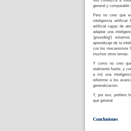
nos conduzca a soluc
general y comparable 
Pero no creo que es
inteligencia artifici
artificial capaz de a
adaptar una intelige
'grounding') estam
aprendizaje de la inte
con los mecanismos h
muchos otros temas.
Y como no creo que e
realmente fuerte, y c
a mi) una inteligenci
referirme a los avanc
generalización.
Y, por eso, prefiero 
que general.
Conclusiones