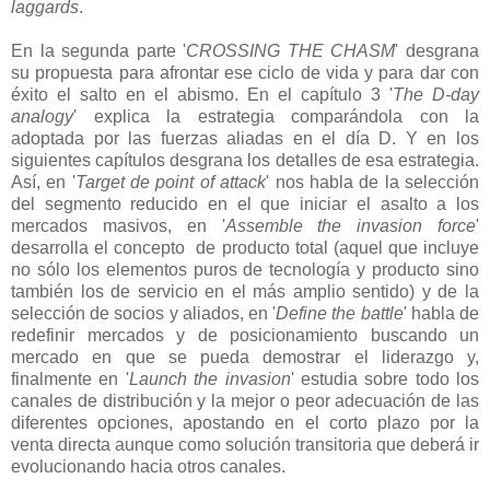
laggards
.
En la segunda parte '
CROSSING THE CHASM
' desgrana
su propuesta para afrontar ese ciclo de vida y para dar con
éxito el salto en el abismo. En el capítulo 3 '
The D-day
analogy
' explica la estrategia comparándola con la
adoptada por las fuerzas aliadas en el día D. Y en los
siguientes capítulos desgrana los detalles de esa estrategia.
Así, en '
Target de point of attack
' nos habla de la selección
del segmento reducido en el que iniciar el asalto a los
mercados masivos, en '
Assemble the invasion force
'
desarrolla el concepto de producto total (aquel que incluye
no sólo los elementos puros de tecnología y producto sino
también los de servicio en el más amplio sentido) y de la
selección de socios y aliados, en '
Define the battle
' habla de
redefinir mercados y de posicionamiento buscando un
mercado en que se pueda demostrar el liderazgo y,
finalmente en '
Launch the invasion
' estudia sobre todo los
canales de distribución y la mejor o peor adecuación de las
diferentes opciones, apostando en el corto plazo por la
venta directa aunque como solución transitoria que deberá ir
evolucionando hacia otros canales.