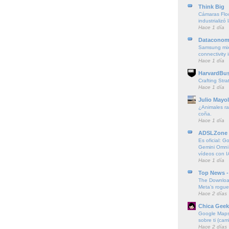
Think Big
Cámaras Floc
industrializó 
Hace 1 día
Dataconom
Samsung mi
connectivity
Hace 1 día
HarvardBus
Crafting Stra
Hace 1 día
Julio Mayol
¿Animales ra
coña.
Hace 1 día
ADSLZone
Es oficial: G
Gemini Omni
vídeos con I
Hace 1 día
Top News -
The Downloa
Meta’s rogu
Hace 2 días
Chica Geek
Google Maps 
sobre ti (cam
Hace 2 días