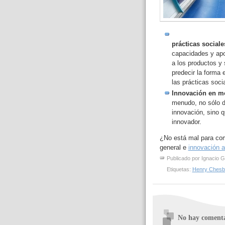
prácticas sociale
capacidades y apor
a los productos y 
predecir la forma
las prácticas soci
Innovación en m
menudo, no sólo d
innovación, sino 
innovador.
¿No está mal para com
general e
innovación a
Publicado por
Ignacio G
Etiquetas:
Henry Chesb
No hay comenta