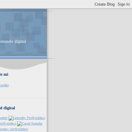
 mundo digital
de mi
avilán
d digital