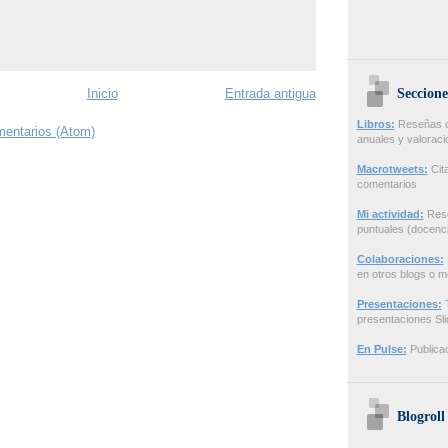
Seccione
Inicio
Entrada antigua
Libros:
Reseñas de
mentarios (Atom)
anuales y valorac
Macrotweets:
Cita
comentarios
Mi actividad:
Rese
puntuales (docenci
Colaboraciones:
en otros blogs o m
Presentaciones:
T
presentaciones Sl
En Pulse:
Publicac
Blogroll