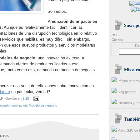
Son estos:
Predicción de impacto en
Suscripc
s:
Aunque es relativamente fácil identificar las
taciones de una disrupción tecnológica en lo relativo
RSS
servicios que habilita, es muy difícil, sin embargo,
Correo
 en que esos nuevos productos y servicios modelarán
Dir
ales
odelos de negocio:
una innovación exitosa, a
emanda ofertas de productos ligados a esa
Mis otro
que, tanto como eso, demanda un modelo de negocio
Página person
enzar una serie de reflexiones sobre innovación en
bierta
en particular, verdad?
Blog general
.R: Gavilán
en
9:15
Literatura y h
rough
,
innovación
,
Modelo de negocio
También 
A un CLIC de l
rios: