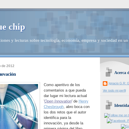
ue chip
iones y lecturas sobre tecnología, economía, empresa y sociedad en un
o de 2012
Acerca 
nnovación
Ignacio G.R: G
Como aperitivo de los
comentarios a que pueda
Ver todo mi perfil
dar lugar mi lectura actual
'
Open Innovation
' de
Henry
Identida
Chesbrough
, abro boca con
los dos retos que el autor
identifica para la
innovación, ya desde la
primera página del libro.