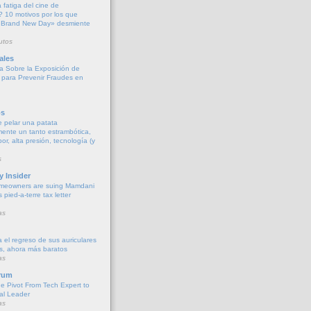
 fatiga del cine de
 10 motivos por los que
: Brand New Day» desmiente
utos
ales
ta Sobre la Exposición de
A para Prevenir Fraudes en
os
 pelar una patata
ente un tanto estrambótica,
r, alta presión, tecnología (y
s
y Insider
meowners are suing Mamdani
s pied-a-terre tax letter
as
 el regreso de sus auriculares
s, ahora más baratos
as
rum
he Pivot From Tech Expert to
al Leader
as