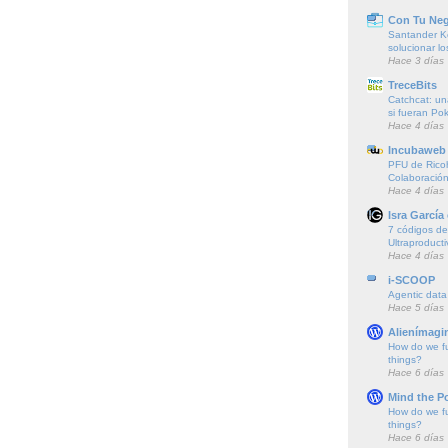
Con Tu Ne
Santander K
solucionar l
Hace 3 días
TreceBits
Catchcat: un
si fueran P
Hace 4 días
Incubaweb 
PFU de Rico
Colaboración
Hace 4 días
Isra García
7 códigos de 
Ultraproducti
Hace 4 días
i-SCOOP
Agentic data
Hace 5 días
Alienímagi
How do we f
things?
Hace 6 días
Mind the P
How do we f
things?
Hace 6 días