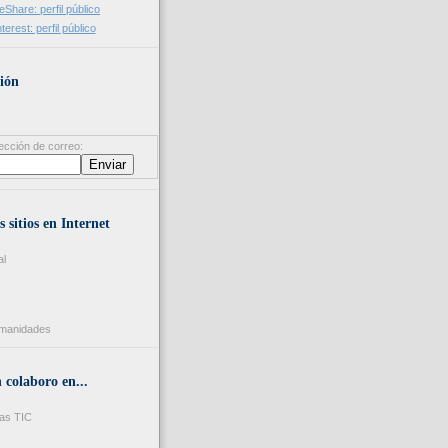
ión
ección de correo:
s sitios en Internet
al
umanidades
colaboro en...
as TIC