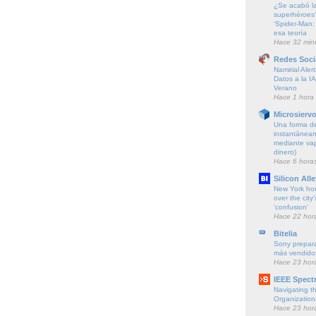
¿Se acabó la
superhéroes?
‘Spider-Man
esa teoría
Hace 32 min
Redes Soci
Namirial Aler
Datos a la I
Verano
Hace 1 hora
Microsierv
Una forma de
instantáneam
mediante vapo
dinero)
Hace 6 hora
Silicon Alle
New York ho
over the city'
'confusion'
Hace 22 hor
Bitelia
Sony prepara
más vendido
Hace 23 hor
IEEE Spect
Navigating t
Organization
Hace 23 hor