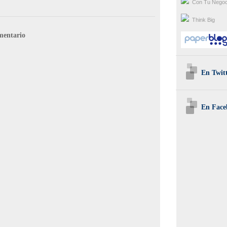
Con Tu Negoc
Think Big
mentario
En Twit
En Face