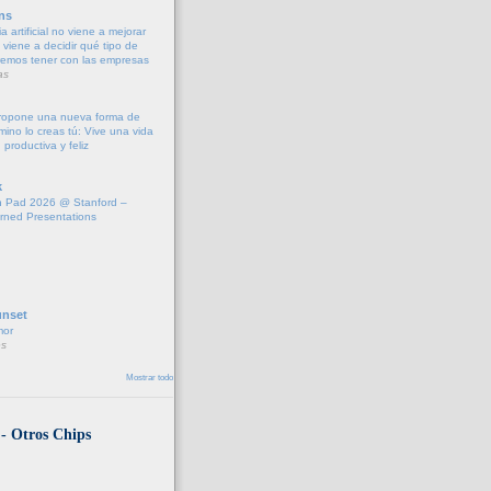
ns
a artificial no viene a mejorar
r, viene a decidir qué tipo de
remos tener con las empresas
as
propone una nueva forma de
amino lo creas tú: Vive una vida
 productiva y feliz
k
 Pad 2026 @ Stanford –
rned Presentations
unset
mor
s
Mostrar todo
 - Otros Chips