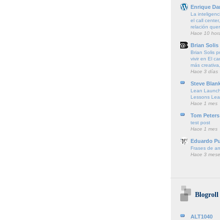
Enrique Da
La inteligenci
el call cente
relación que
Hace 10 hor
Brian Solis
Brian Solis 
vivir en El c
más creativa,
Hace 3 días
Steve Blan
Lean Launch
Lessons Lea
Hace 1 mes
Tom Peters
test post
Hace 1 mes
Eduardo P
Frases de a
Hace 3 mese
Blogroll
ALT1040