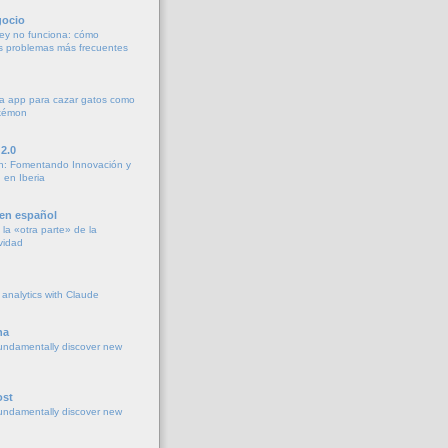
gocio
ey no funciona: cómo
os problemas más frecuentes
a app para cazar gatos como
okémon
2.0
h: Fomentando Innovación y
 en Iberia
 en español
la «otra parte» de la
vidad
 analytics with Claude
na
undamentally discover new
ost
undamentally discover new