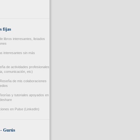
s fijas
 libros interesantes, listados
iones
s interesantes sin más
ña de actividades profesionales
a, comunicación, etc)
Reseña de mis colaboraciones
edios
eorías y tutoriales apoyados en
ideshare
iones en Pulse (LinkedIn)
 - Gurús