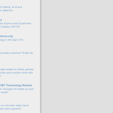
k Safety: la IA que
la vigilancia
y
xes Exynos and Qualcomm
 in Galaxy S26 FE
iness.org
tegy in the Age of AI
cionales nosotros? Estás de
oogle amplía la oferta gratuita
 para que puedas crear más
A
 MIT Technology Review
d: Google’s AI shake-up and
e model
no necesita saber tanto
bia estos ajustes!)