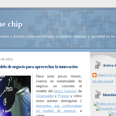
ue chip
iones y lecturas sobre tecnología, economía, empresa y sociedad en un
o de 2012
Acerca 
elo de negocio para aprovechar la innovación
Ignacio G.R: G
Hace unos pocos meses,
víamos un metamodelo de
Ver todo mi perfil
negocio, en concreto el
modelo del
lienzo (canvas)
de
Identida
Osterwalder
y
Pigneur
y cómo
estos autores distinguían
9
elementos que conformaban
un modelo de negocio
, a
saber: