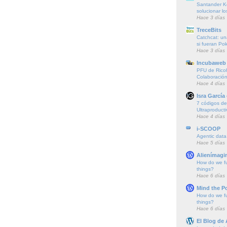
Santander K
solucionar l
Hace 3 días
TreceBits
Catchcat: un
si fueran P
Hace 3 días
Incubaweb 
PFU de Rico
Colaboración
Hace 4 días
Isra García
7 códigos de 
Ultraproducti
Hace 4 días
i-SCOOP
Agentic data
Hace 5 días
Alienímagi
How do we f
things?
Hace 6 días
Mind the P
How do we f
things?
Hace 6 días
El Blog de