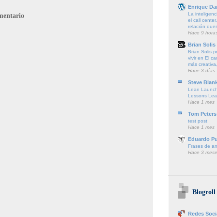
Enrique Da
La inteligenci
mentario
el call cente
relación que
Hace 9 hora
Brian Solis
Brian Solis 
vivir en El c
más creativa,
Hace 3 días
Steve Blan
Lean Launch
Lessons Lea
Hace 1 mes
Tom Peters
test post
Hace 1 mes
Eduardo P
Frases de a
Hace 3 mese
Blogroll
Redes Soci