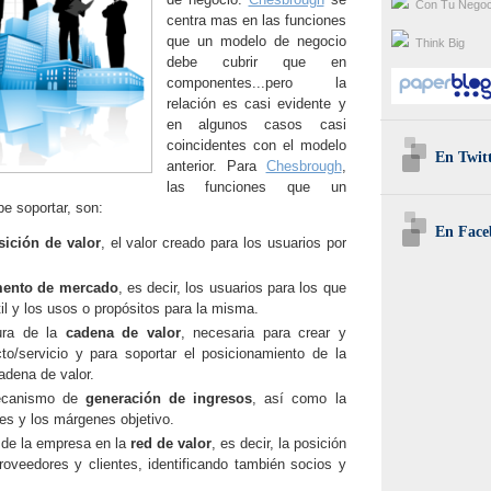
Con Tu Negoc
centra mas en las funciones
que un modelo de negocio
Think Big
debe cubrir que en
componentes...pero la
relación es casi evidente y
en algunos casos casi
coincidentes con el modelo
En Twit
anterior. Para
Chesbrough
,
las funciones que un
e soportar, son:
En Face
sición de valor
, el valor creado para los usuarios por
ento de mercado
, es decir, los usuarios para los que
til y los usos o propósitos para la misma.
ura de la
cadena de valor
, necesaria para crear y
ucto/servicio y para soportar el posicionamiento de la
dena de valor.
mecanismo de
generación de ingresos
, así como la
es y los márgenes objetivo.
n de la empresa en la
red de valor
, es decir, la posición
proveedores y clientes, identificando también socios y