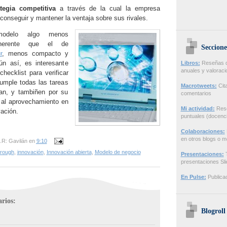
ategia competitiva
a través de la cual la empresa
conseguir y mantener la ventaja sobre sus rivales.
odelo algo menos
oherente que el de
Seccione
r
, menos compacto y
ún así, es interesante
Libros:
Reseñas de
anuales y valorac
ecklist para verificar
umple todas las tareas
Macrotweets:
Cita
an, y tambiñen por su
comentarios
a al aprovechamiento en
Mi actividad:
Rese
ación.
puntuales (docenci
Colaboraciones:
en otros blogs o m
.R: Gavilán
en
9:10
rough
,
innovación
,
Innovación abierta
,
Modelo de negocio
Presentaciones:
T
presentaciones Sl
En Pulse:
Publicac
rios:
Blogroll