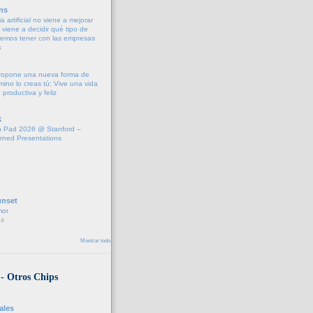
ns
a artificial no viene a mejorar
r, viene a decidir qué tipo de
remos tener con las empresas
s
propone una nueva forma de
amino lo creas tú: Vive una vida
 productiva y feliz
k
 Pad 2026 @ Stanford –
rned Presentations
unset
mor
s
Mostrar todo
 - Otros Chips
ales