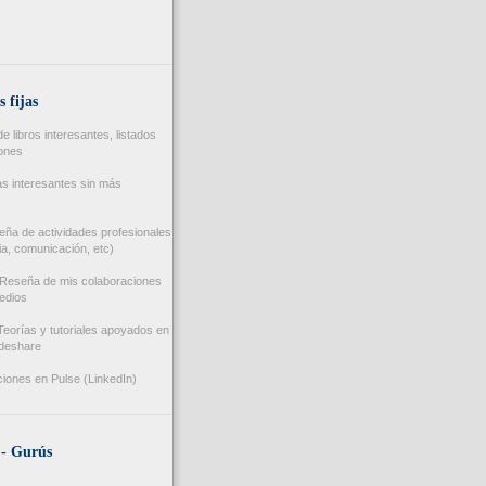
s fijas
 libros interesantes, listados
iones
s interesantes sin más
ña de actividades profesionales
a, comunicación, etc)
Reseña de mis colaboraciones
edios
eorías y tutoriales apoyados en
ideshare
iones en Pulse (LinkedIn)
 - Gurús