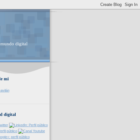
 mundo digital
de mi
avilán
d digital