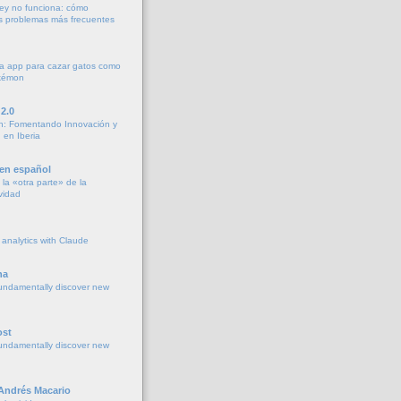
ey no funciona: cómo
os problemas más frecuentes
a app para cazar gatos como
okémon
2.0
h: Fomentando Innovación y
 en Iberia
 en español
la «otra parte» de la
vidad
 analytics with Claude
na
undamentally discover new
ost
undamentally discover new
 Andrés Macario