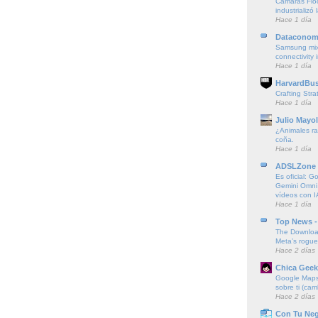
Cámaras Floc
industrializó 
Hace 1 día
Dataconom
Samsung mi
connectivity
Hace 1 día
HarvardBus
Crafting Stra
Hace 1 día
Julio Mayol
¿Animales ra
coña.
Hace 1 día
ADSLZone
Es oficial: G
Gemini Omni
vídeos con I
Hace 1 día
Top News -
The Downloa
Meta’s rogu
Hace 2 días
Chica Geek
Google Maps 
sobre ti (cam
Hace 2 días
Con Tu Ne