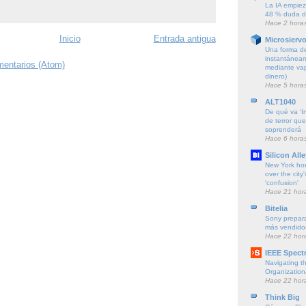
La IA empieza
48 % duda de
Hace 2 hora
Inicio
Entrada antigua
Microsierv
Una forma de
instantáneam
mentarios (Atom)
mediante vapo
dinero)
Hace 5 hora
ALT1040
De qué va ‘Ins
de terror qu
soprenderá
Hace 6 hora
Silicon Alle
New York ho
over the city'
'confusion'
Hace 21 hor
Bitelia
Sony prepara
más vendido
Hace 22 hor
IEEE Spect
Navigating t
Organization
Hace 22 hor
Think Big