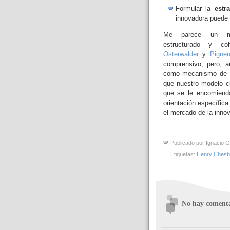
Formular la
estr
innovadora puede 
Me parece un m
estructurado y c
Osterwalder
y
Pigneu
comprensivo, pero, a
como mecanismo de ch
que nuestro modelo c
que se le encomiend
orientación específic
el mercado de la innov
Publicado por
Ignacio G
Etiquetas:
Henry Chesb
No hay comenta