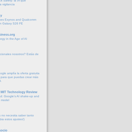
k Safety: la IA que
la vigilancia
y
xes Exynos and Qualcomm
 in Galaxy S26 FE
iness.org
tegy in the Age of AI
cionales nosotros? Estás de
oogle amplía la oferta gratuita
 para que puedas crear más
A
 MIT Technology Review
d: Google’s AI shake-up and
e model
no necesita saber tanto
bia estos ajustes!)
gocio