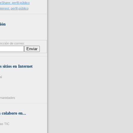
ión
ección de correo:
s sitios en Internet
al
umanidades
colaboro en...
as TIC