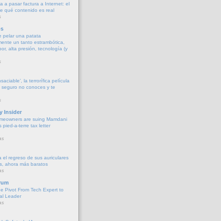
 a pasar factura a Internet: el
 qué contenido es real
s
os
 pelar una patata
ente un tanto estrambótica,
r, alta presión, tecnología (y
s
aciable’, la terrorífica película
e seguro no conoces y te
s
y Insider
meowners are suing Mamdani
s pied-a-terre tax letter
as
 el regreso de sus auriculares
s, ahora más baratos
as
rum
he Pivot From Tech Expert to
al Leader
as