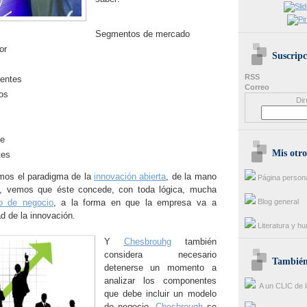
Segmentos de mercado
or
Suscripc
RSS
ientes
Correo
os
Dir
ve
Mis otro
tes
mos el paradigma de la
innovación abierta
, de la mano
Página person
, vemos que éste concede, con toda lógica, mucha
o de negocio
, a la forma en que la empresa va a
Blog general
ad de la innovación.
Literatura y h
Y
Chesbrouhg
también
considera necesario
También 
detenerse un momento a
analizar los componentes
A un CLIC de l
que debe incluir un modelo
de negocio.
Chesbrough
se