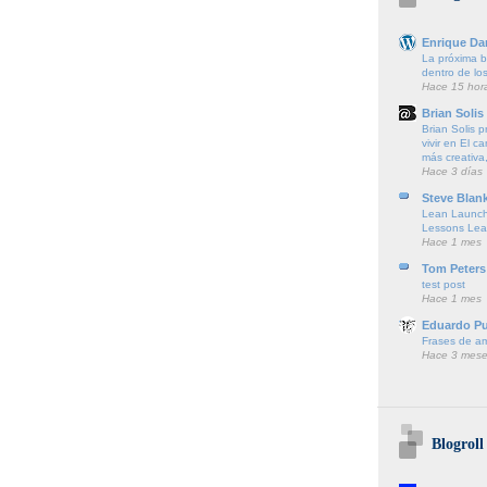
Enrique Da
La próxima ba
dentro de lo
Hace 15 hor
Brian Solis
Brian Solis 
vivir en El c
más creativa,
Hace 3 días
Steve Blan
Lean Launch
Lessons Lea
Hace 1 mes
Tom Peters
test post
Hace 1 mes
Eduardo P
Frases de a
Hace 3 mese
Blogroll