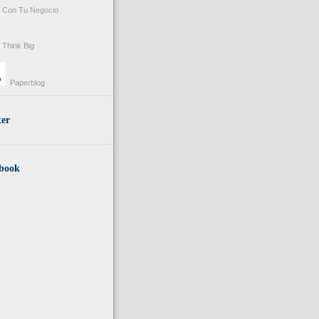
Con Tu Negocio
Think Big
Paperblog
ter
book