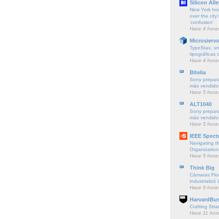
Silicon Alle
New York ho
over the city'
'confusion'
Hace 4 hora
Microsierv
TypeStax, un
tipográficas 
Hace 4 hora
Bitelia
Sony prepara
más vendido
Hace 5 hora
ALT1040
Sony prepara
más vendido
Hace 5 hora
IEEE Spect
Navigating t
Organization
Hace 5 hora
Think Big
Cámaras Floc
industrializó 
Hace 9 hora
HarvardBus
Crafting Stra
Hace 11 hor