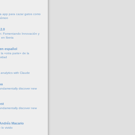
a app para cazar gatos como
okémon
2.0
h: Fomentando Innovación y
 en Iberia
 en español
la «otra parte» de la
vidad
 analytics with Claude
na
undamentally discover new
ost
undamentally discover new
 Andrés Macario
lo vivido