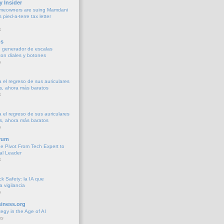
y Insider
meowners are suing Mamdani
s pied-a-terre tax letter
s
os
 generador de escalas
con diales y botones
s
 el regreso de sus auriculares
s, ahora más baratos
s
 el regreso de sus auriculares
s, ahora más baratos
s
rum
he Pivot From Tech Expert to
al Leader
s
k Safety: la IA que
la vigilancia
s
iness.org
tegy in the Age of AI
as