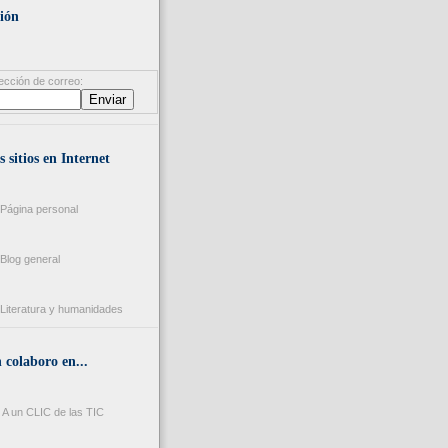
ión
ección de correo:
s sitios en Internet
Página personal
Blog general
Literatura y humanidades
colaboro en...
A un CLIC de las TIC