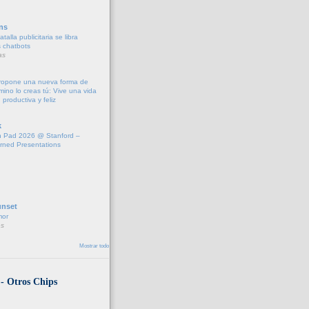
ns
talla publicitaria se libra
s chatbots
as
propone una nueva forma de
amino lo creas tú: Vive una vida
 productiva y feliz
k
 Pad 2026 @ Stanford –
rned Presentations
unset
mor
s
Mostrar todo
 - Otros Chips