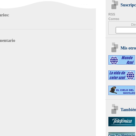
Suscripc
rios:
RSS
Correo
Dir
mentario
Mis otro
También 