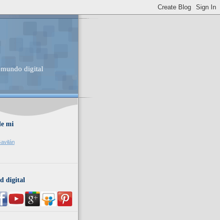
 mundo digital
de mi
avilán
d digital