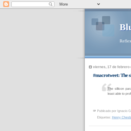
Bl
Reflex
viernes, 17 de febrero
#macrotweet: The s
The sillicon pa
least able to profi
Publicado por
Ignacio G
Etiquetas:
Henry Chesb