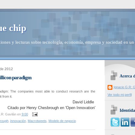
ue chip
iones y lecturas sobre tecnología, economía, empresa y sociedad en un
 de 2012
Acerca 
illicon paradigm
Ignacio G.R: G
radigm: The companies most able to conduct research are the
Ver todo mi perfil
t from it.
David Liddle
Citado por Henry Chesbrough en 'Open Innovation'
Identida
.R: Gavilán
en
9:00
rough
,
innovación
,
Macrotweets
,
Modelo de negocio