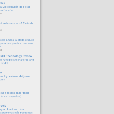
ales
a Electrificación de Flotas
 en España
as
cionales nosotros? Estás de
as
oogle amplía la oferta gratuita
 para que puedas crear más
A
as
 MIT Technology Review
d: Google’s AI shake-up and
e model
y
es highest-ever daily user
count
no necesita saber tanto
bia estos ajustes!)
gocio
ey no funciona: cómo
os problemas más frecuentes