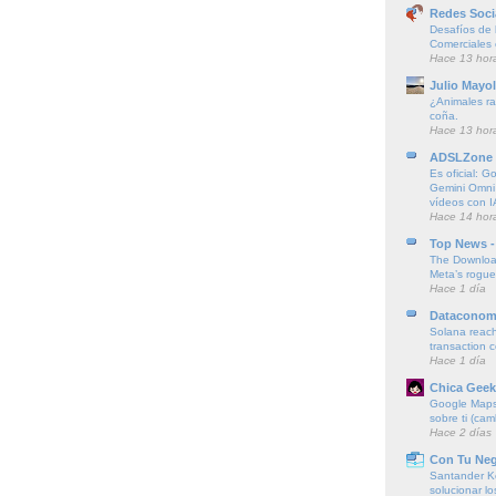
Redes Soci
Desafíos de l
Comerciales
Hace 13 hor
Julio Mayol
¿Animales ra
coña.
Hace 13 hor
ADSLZone
Es oficial: G
Gemini Omni
vídeos con I
Hace 14 hor
Top News -
The Downloa
Meta’s rogu
Hace 1 día
Dataconom
Solana reach
transaction 
Hace 1 día
Chica Geek
Google Maps 
sobre ti (cam
Hace 2 días
Con Tu Ne
Santander K
solucionar l