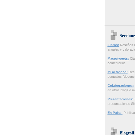
Seccione
Libros:
Reseñas de
anuales y valorac
Macrotweets:
Cita
comentarios
Mi actividad:
Rese
puntuales (docenci
Colaboraciones:
en otros blogs o m
Presentaciones:
T
presentaciones Sl
En Pulse:
Publicac
Blogroll