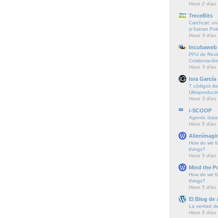
Hace 2 días
TreceBits
Catchcat: un
si fueran P
Hace 3 días
Incubaweb 
PFU de Rico
Colaboración
Hace 3 días
Isra García
7 códigos de 
Ultraproducti
Hace 3 días
i-SCOOP
Agentic data
Hace 5 días
Alienímagi
How do we f
things?
Hace 5 días
Mind the P
How do we f
things?
Hace 5 días
El Blog de
La verdad de 
Hace 5 días