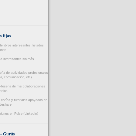
s fijas
 libros interesantes, listados
iones
s interesantes sin más
ña de actividades profesionales
a, comunicación, etc)
Reseña de mis colaboraciones
edios
eorías y tutoriales apoyados en
ideshare
iones en Pulse (LinkedIn)
 - Gurús