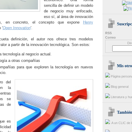
sencilla de definir un modelo
de negocio muy enfocado,
eso sí, al área de innovación
es, en concreto, el concepto que expone
Henry
Suscripc
 '
Open Innovation
'.
RSS
Correo
eta definición, el autor nos ofrece tres modelos
Dir
alor a partir de la innovación tecnológica. Son estos:
a tecnología al negocio actual.
logía a otras compañías
Mis otro
mpañías para que exploren la tecnología en nuevos
cio.
Página person
ro del
Blog general
en la
entras
Literatura y h
os se
mas de
También 
que es
A un CLIC de l
licidad