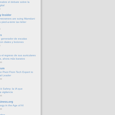
y reabre el debate sobre la
ital
s
y Insider
meowners are suing Mamdani
s pied-a-terre tax letter
s
os
 generador de escalas
con diales y botones
s
 el regreso de sus auriculares
s, ahora más baratos
as
rum
he Pivot From Tech Expert to
al Leader
as
k Safety: la IA que
la vigilancia
as
iness.org
tegy in the Age of AI
as
ales