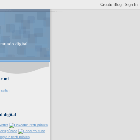
 mundo digital
de mi
avilán
d digital