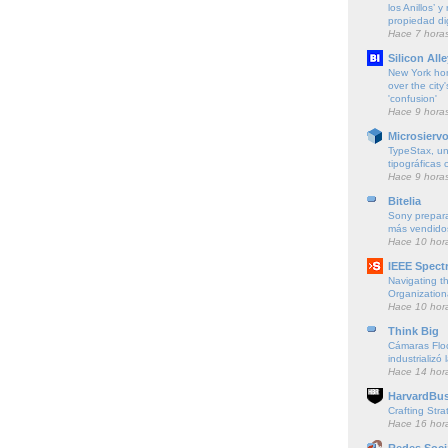
los Anillos’ 
propiedad dig
Hace 7 hora
Silicon Alle
New York ho
over the city'
'confusion'
Hace 9 hora
Microsierv
TypeStax, un
tipográficas 
Hace 9 hora
Bitelia
Sony prepara
más vendido
Hace 10 hor
IEEE Spect
Navigating t
Organization
Hace 10 hor
Think Big
Cámaras Floc
industrializó 
Hace 14 hor
HarvardBus
Crafting Stra
Hace 16 hor
Redes Soci