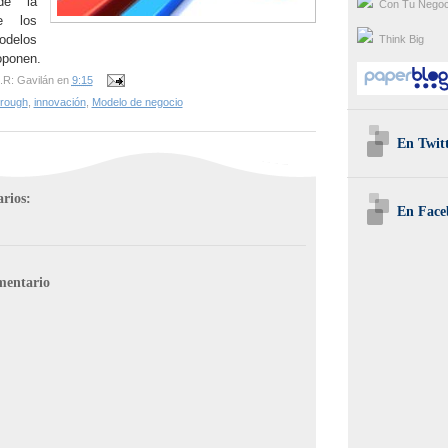
de la
Con Tu Negoc
e los
elos
Think Big
oponen.
.R: Gavilán
en
9:15
rough
,
innovación
,
Modelo de negocio
En Twit
rios:
En Face
mentario