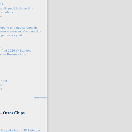
ns
talla publicitaria se libra
s chatbots
as
propone una nueva forma de
amino lo creas tú: Vive una vida
 productiva y feliz
k
 Pad 2026 @ Stanford –
rned Presentations
unset
mor
s
Mostrar todo
 - Otros Chips
 las películas de ‘El Señor de