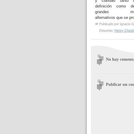
y claridad tanto 
definición como d
grandes mod
alternativos que se pr
Publicado por
Ignacio G
Etiquetas:
Henry Chesb
No hay comenta
Publicar un co