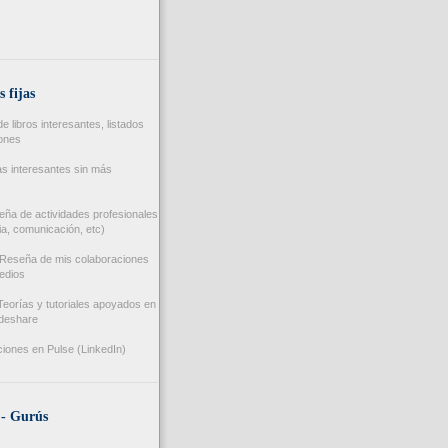
s fijas
 libros interesantes, listados
iones
s interesantes sin más
ña de actividades profesionales
a, comunicación, etc)
Reseña de mis colaboraciones
edios
eorías y tutoriales apoyados en
ideshare
iones en Pulse (LinkedIn)
 - Gurús