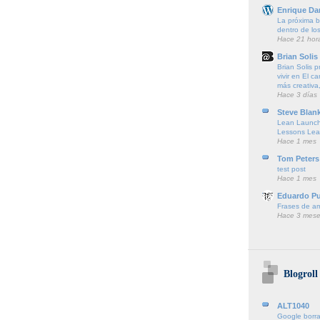
Enrique Da
La próxima ba
dentro de lo
Hace 21 hor
Brian Solis
Brian Solis 
vivir en El c
más creativa,
Hace 3 días
Steve Blan
Lean Launch
Lessons Lea
Hace 1 mes
Tom Peters
test post
Hace 1 mes
Eduardo P
Frases de a
Hace 3 mese
Blogroll
ALT1040
Google borra