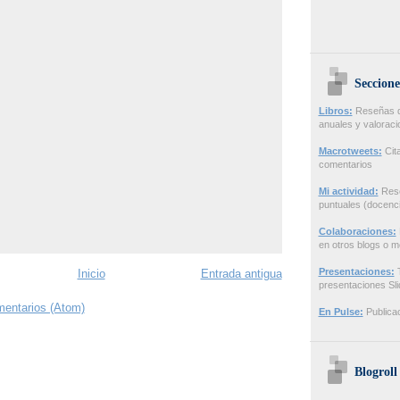
Seccione
Libros:
Reseñas de
anuales y valorac
Macrotweets:
Cita
comentarios
Mi actividad:
Rese
puntuales (docenci
Colaboraciones:
en otros blogs o m
Presentaciones:
T
Inicio
Entrada antigua
presentaciones Sl
mentarios (Atom)
En Pulse:
Publicac
Blogroll