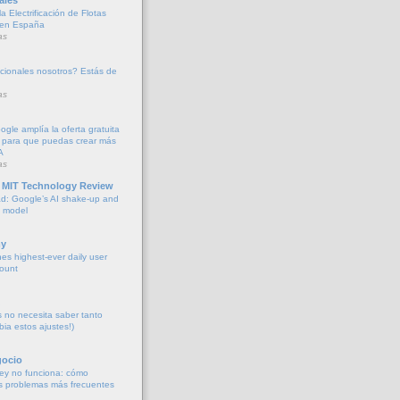
a Electrificación de Flotas
 en España
as
cionales nosotros? Estás de
as
oogle amplía la oferta gratuita
 para que puedas crear más
A
as
 MIT Technology Review
d: Google’s AI shake-up and
e model
y
es highest-ever daily user
count
no necesita saber tanto
bia estos ajustes!)
gocio
ey no funciona: cómo
os problemas más frecuentes