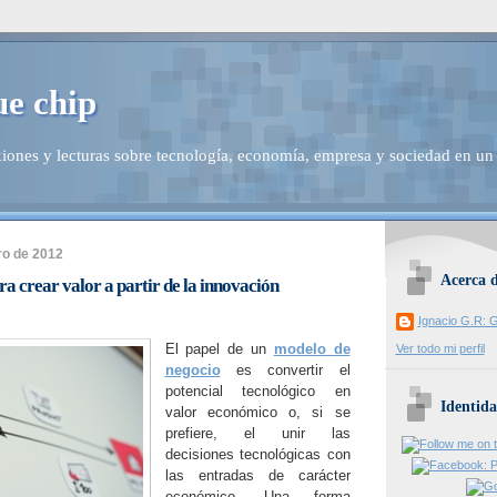
ue chip
iones y lecturas sobre tecnología, economía, empresa y sociedad en un
ro de 2012
Acerca 
ra crear valor a partir de la innovación
Ignacio G.R: G
El papel de un
modelo de
Ver todo mi perfil
negocio
es convertir el
potencial tecnológico en
Identida
valor económico o, si se
prefiere, el unir las
decisiones tecnológicas con
las entradas de carácter
económico. Una forma