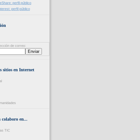
ión
ección de correo:
s sitios en Internet
al
umanidades
colaboro en...
as TIC