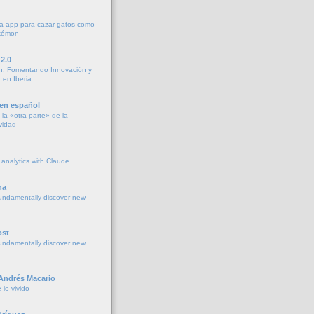
a app para cazar gatos como
okémon
2.0
h: Fomentando Innovación y
 en Iberia
 en español
la «otra parte» de la
vidad
 analytics with Claude
na
undamentally discover new
ost
undamentally discover new
 Andrés Macario
lo vivido