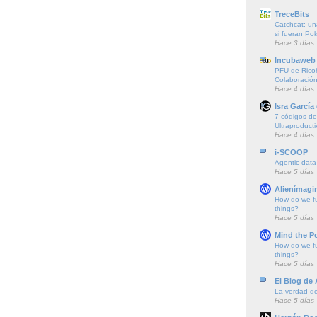
TreceBits
Catchcat: un
si fueran P
Hace 3 días
Incubaweb 
PFU de Rico
Colaboración
Hace 4 días
Isra García
7 códigos de 
Ultraproducti
Hace 4 días
i-SCOOP
Agentic data
Hace 5 días
Alienímagi
How do we f
things?
Hace 5 días
Mind the P
How do we f
things?
Hace 5 días
El Blog de
La verdad de 
Hace 5 días