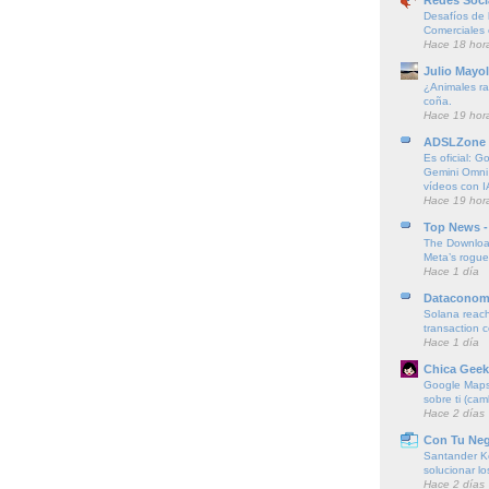
Desafíos de l
Comerciales
Hace 18 hor
Julio Mayol
¿Animales ra
coña.
Hace 19 hor
ADSLZone
Es oficial: G
Gemini Omni
vídeos con I
Hace 19 hor
Top News -
The Downloa
Meta’s rogu
Hace 1 día
Dataconom
Solana reach
transaction 
Hace 1 día
Chica Geek
Google Maps 
sobre ti (cam
Hace 2 días
Con Tu Ne
Santander K
solucionar l
Hace 2 días