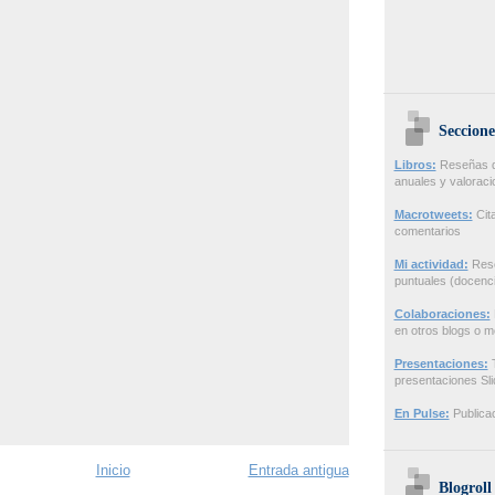
Seccione
Libros:
Reseñas de
anuales y valorac
Macrotweets:
Cita
comentarios
Mi actividad:
Rese
puntuales (docenci
Colaboraciones:
en otros blogs o m
Presentaciones:
T
presentaciones Sl
En Pulse:
Publicac
Inicio
Entrada antigua
Blogroll