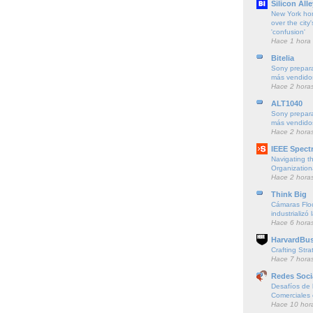
Silicon Alle
New York ho
over the city'
'confusion'
Hace 1 hora
Bitelia
Sony prepara
más vendido
Hace 2 hora
ALT1040
Sony prepara
más vendido
Hace 2 hora
IEEE Spect
Navigating t
Organization
Hace 2 hora
Think Big
Cámaras Floc
industrializó 
Hace 6 hora
HarvardBus
Crafting Stra
Hace 7 hora
Redes Soci
Desafíos de l
Comerciales
Hace 10 hor