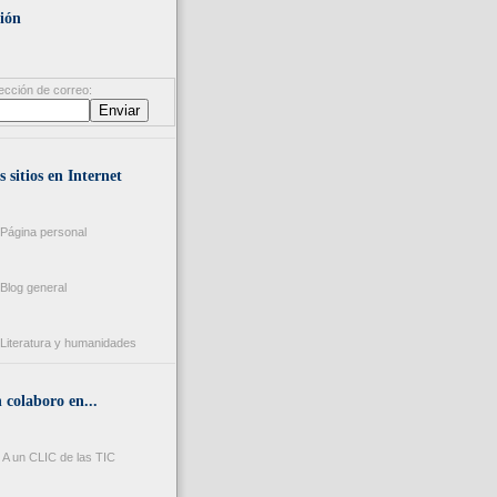
ión
ección de correo:
s sitios en Internet
Página personal
Blog general
Literatura y humanidades
colaboro en...
A un CLIC de las TIC