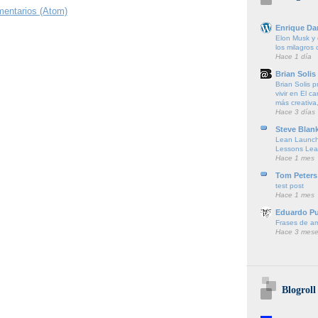
mentarios (Atom)
Enrique Da
Elon Musk y e
los milagros
Hace 1 día
Brian Solis
Brian Solis 
vivir en El c
más creativa,
Hace 3 días
Steve Blan
Lean Launch
Lessons Lea
Hace 1 mes
Tom Peters
test post
Hace 1 mes
Eduardo P
Frases de a
Hace 3 mese
Blogroll