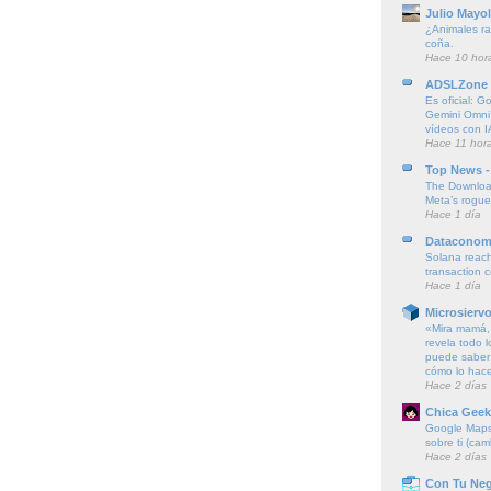
Julio Mayol
¿Animales ra
coña.
Hace 10 hor
ADSLZone
Es oficial: G
Gemini Omni
vídeos con I
Hace 11 hor
Top News -
The Downloa
Meta’s rogu
Hace 1 día
Dataconom
Solana reach
transaction 
Hace 1 día
Microsierv
«Mira mamá, 
revela todo l
puede saber 
cómo lo hac
Hace 2 días
Chica Geek
Google Maps 
sobre ti (cam
Hace 2 días
Con Tu Ne