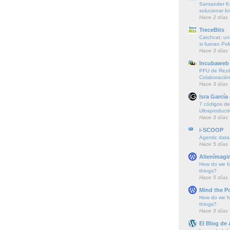
Santander K
solucionar l
Hace 2 días
TreceBits
Catchcat: un
si fueran P
Hace 3 días
Incubaweb 
PFU de Rico
Colaboración
Hace 3 días
Isra García
7 códigos de 
Ultraproducti
Hace 3 días
i-SCOOP
Agentic data
Hace 5 días
Alienímagi
How do we f
things?
Hace 5 días
Mind the P
How do we f
things?
Hace 5 días
El Blog de