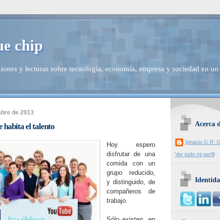
ue chip
iones y lecturas sobre tecnología, economía, empresa y sociedad en un
mbre de 2013
Acerca 
 habita el talento
Ignacio G.R: G
Hoy espero
disfrutar de una
Ver todo mi perfil
comida con un
grupo reducido,
Identida
y distinguido, de
compañeros de
trabajo.
Sólo existen, en