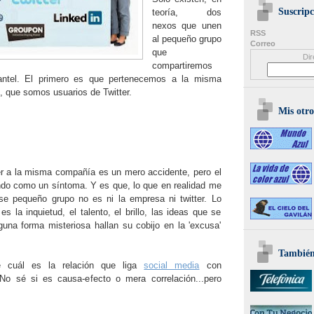
Suscripc
teoría, dos
nexos que unen
RSS
al pequeño grupo
Correo
que
Dir
compartiremos
tel. El primero es que pertenecemos a la misma
 que somos usuarios de Twitter.
Mis otro
er a la misma compañía es un mero accidente, pero el
tiendo como un síntoma. Y es que, lo que en realidad me
ese pequeño grupo no es ni la empresa ni twitter. Lo
es la inquietud, el talento, el brillo, las ideas que se
lguna forma misteriosa hallan su cobijo en la 'excusa'
También 
 cuál es la relación que liga
social media
con
. No sé si es causa-efecto o mera correlación...pero