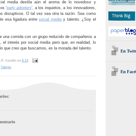
ial media destila aún el aroma de lo novedoso y
os '
early adopters
', a los inquietos, a los innovadores,
os disruptivos. O tal vez sea otra la razón. Sea como
te esa ligadura entre
social media
y talento. ¿Soy el
de una comida con un grupo reducido de compañeros a
, el interés por social media pero que, en realidad, lo
lo que creo que buscamos, es la morada del talento.
En Twit
.R: Gavilán
en
8:15
,
Talento
En Face
rios:
mentario