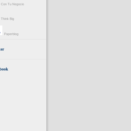
Con Tu Negocio
Think Big
Paperblog
ter
book