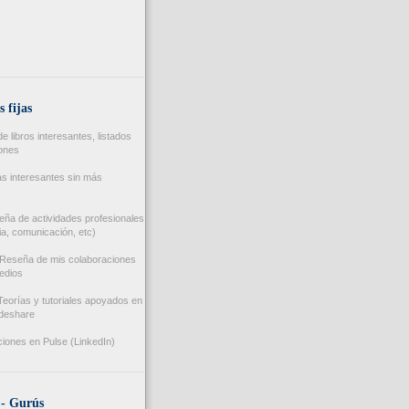
s fijas
 libros interesantes, listados
iones
s interesantes sin más
ña de actividades profesionales
a, comunicación, etc)
Reseña de mis colaboraciones
edios
eorías y tutoriales apoyados en
ideshare
iones en Pulse (LinkedIn)
 - Gurús