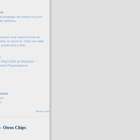
ns
l privilegio de cobrar hoy por
 de mañana
propone una nueva forma de
amino lo creas tú: Vive una vida
 productiva y feliz
k
 Pad 2026 @ Stanford –
rned Presentations
unset
mor
s
Mostrar todo
 - Otros Chips