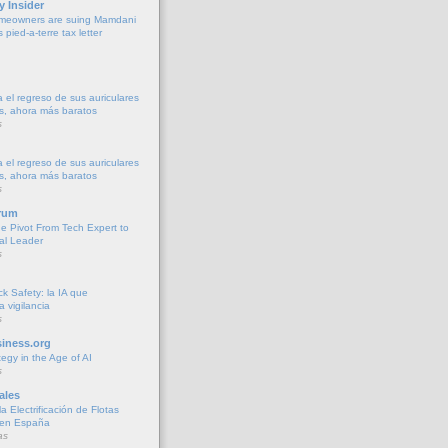
y Insider
meowners are suing Mamdani
s pied-a-terre tax letter
 el regreso de sus auriculares
s, ahora más baratos
s
 el regreso de sus auriculares
s, ahora más baratos
s
rum
he Pivot From Tech Expert to
al Leader
s
k Safety: la IA que
la vigilancia
s
iness.org
tegy in the Age of AI
s
ales
a Electrificación de Flotas
 en España
as