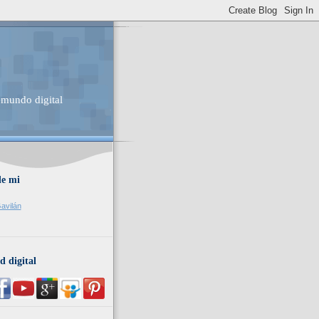
 mundo digital
de mi
avilán
d digital