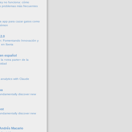
ey no funciona: cómo
os problemas más frecuentes
a app para cazar gatos como
okémon
2.0
h: Fomentando Innovación y
 en Iberia
 en español
la «otra parte» de la
vidad
 analytics with Claude
na
undamentally discover new
ost
undamentally discover new
 Andrés Macario