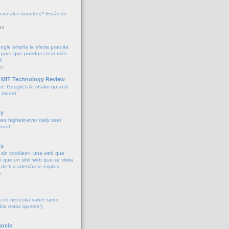
cionales nosotros? Estás de
as
oogle amplía la oferta gratuita
 para que puedas crear más
A
as
 MIT Technology Review
d: Google’s AI shake-up and
e model
y
es highest-ever daily user
count
os
sin cookies»: una web que
o que un sitio web que se visita
de ti y además te explica
e
no necesita saber tanto
bia estos ajustes!)
gocio