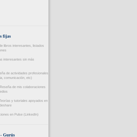
s fijas
 libros interesantes, listados
iones
s interesantes sin más
ña de actividades profesionales
a, comunicación, etc)
Reseña de mis colaboraciones
edios
eorías y tutoriales apoyados en
ideshare
iones en Pulse (LinkedIn)
 - Gurús