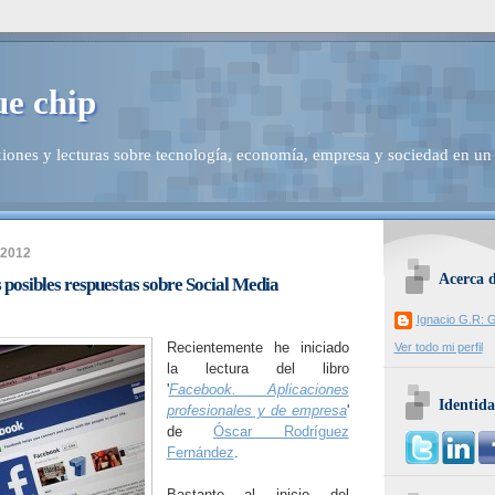
ue chip
iones y lecturas sobre tecnología, economía, empresa y sociedad en un
 2012
Acerca 
 posibles respuestas sobre Social Media
Ignacio G.R: G
Recientemente he iniciado
Ver todo mi perfil
la lectura del libro
'
Facebook. Aplicaciones
Identida
profesionales y de empresa
'
de
Óscar Rodríguez
Fernández
.
Bastante al inicio del