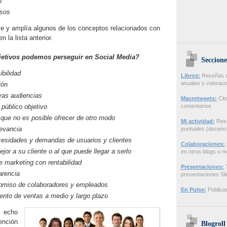
n
esos
ite y amplía algunos de los conceptos relacionados con
n la lista anterior.
jetivos podemos perseguir en Social Media?
Seccione
bilidad
Libros:
Reseñas de
anuales y valorac
ión
vas audiencias
Macrotweets:
Cita
 público objetivo
comentarios
 que no es posible ofrecer de otro modo
Mi actividad:
Rese
evancia
puntuales (docenci
cesidades y demandas de usuarios y clientes
Colaboraciones:
r a su cliente o al que puede llegar a serlo
en otros blogs o m
e marketing con rentabilidad
Presentaciones:
T
arencia
presentaciones Sl
omiso de colaboradores y empleados
En Pulse:
Publicac
nto de ventas a medio y largo plazo
e echo
ención
Blogroll