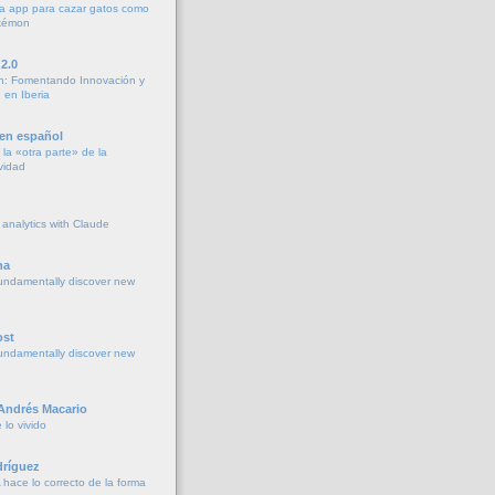
a app para cazar gatos como
okémon
2.0
h: Fomentando Innovación y
 en Iberia
 en español
la «otra parte» de la
vidad
 analytics with Claude
na
undamentally discover new
ost
undamentally discover new
 Andrés Macario
lo vivido
ríguez
 hace lo correcto de la forma