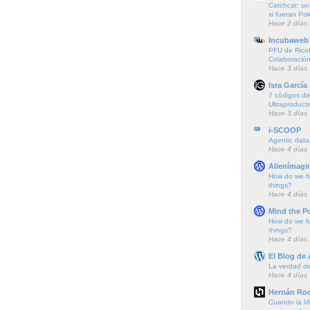
Catchcat: un
si fueran P
Hace 2 días
Incubaweb 
PFU de Rico
Colaboración
Hace 3 días
Isra García
7 códigos de 
Ultraproducti
Hace 3 días
i-SCOOP
Agentic data
Hace 4 días
Alienímagi
How do we f
things?
Hace 4 días
Mind the P
How do we f
things?
Hace 4 días
El Blog de
La verdad de 
Hace 4 días
Hernán Rod
Cuando la IA