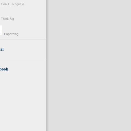
Con Tu Negocio
Think Big
Paperblog
ter
book