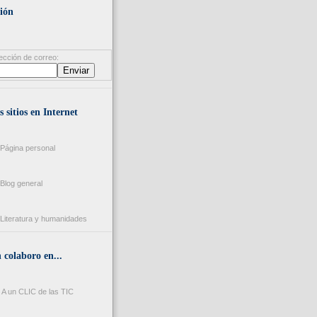
ión
ección de correo:
s sitios en Internet
Página personal
Blog general
Literatura y humanidades
colaboro en...
A un CLIC de las TIC