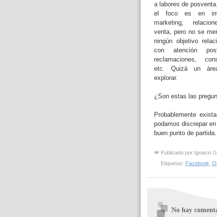
a labores de posventa
el foco es en im
marketing, relacio
venta, pero no se me
ningún objetivo relac
con atención posv
reclamaciones, cons
etc. Quizá un áre
explorar.
¿Son estas las pregun
Probablemente exist
podamos discrepar en 
buen punto de partida.
Publicado por
Ignacio G
Etiquetas:
Facebook
,
O
No hay comenta