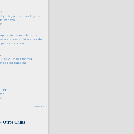
ns
l privilegio de cobrar hoy por
 de mañana
as
propone una nueva forma de
amino lo creas tú: Vive una vida
 productiva y feliz
k
 Pad 2026 @ Stanford –
rned Presentations
unset
mor
s
Mostrar todo
 - Otros Chips