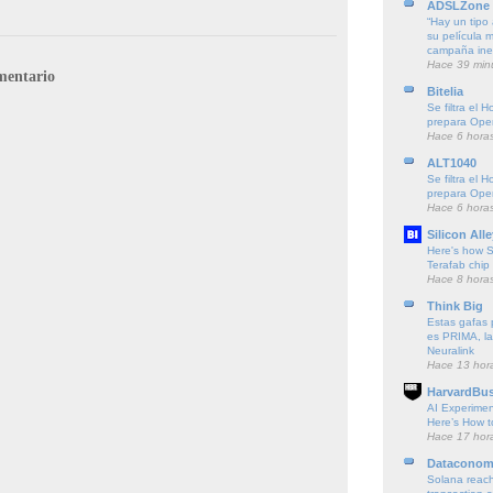
ADSLZone
“Hay un tipo 
su película 
campaña ine
Hace 39 min
mentario
Bitelia
Se filtra e
prepara Open
Hace 6 hora
ALT1040
Se filtra e
prepara Open
Hace 6 hora
Silicon Alle
Here's how S
Terafab chip f
Hace 8 hora
Think Big
Estas gafas p
es PRIMA, la
Neuralink
Hace 13 hor
HarvardBus
AI Experime
Here’s How t
Hace 17 hor
Dataconom
Solana reach