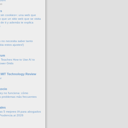
count
as
os
sin cookies»: una web que
o que un sitio web que se visita
de ti y además te explica
e
no necesita saber tanto
bia estos ajustes!)
rum
 Teaches How to Use AI to
ower Grids
 MIT Technology Review
r
gocio
ey no funciona: cómo
os problemas más frecuentes
ales
as 5 mejores IA para abogados
Prudencia.ai 2026