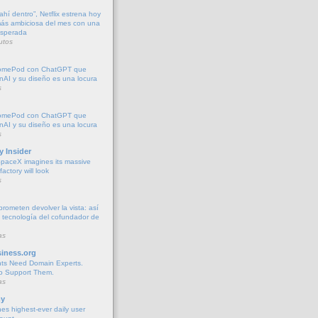
ahí dentro”, Netflix estrena hoy
más ambiciosa del mes con una
sperada
utos
l HomePod con ChatGPT que
AI y su diseño es una locura
s
l HomePod con ChatGPT que
AI y su diseño es una locura
s
y Insider
paceX imagines its massive
actory will look
s
rometen devolver la vista: así
 tecnología del cofundador de
as
iness.org
nts Need Domain Experts.
o Support Them.
as
y
es highest-ever daily user