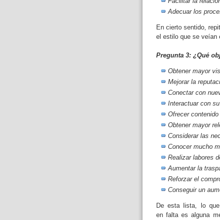
Facilitar la relació
Adecuar los proc
En cierto sentido, rep
el estilo que se veían e
Pregunta 3: ¿Qué ob
Obtener mayor visi
Mejorar la reputac
Conectar con nue
Interactuar con su
Ofrecer contenido
Obtener mayor rel
Considerar las ne
Conocer mucho mejo
Realizar labores d
Aumentar la trasp
Reforzar el compr
Conseguir un aume
De esta lista, lo qu
en falta es alguna m