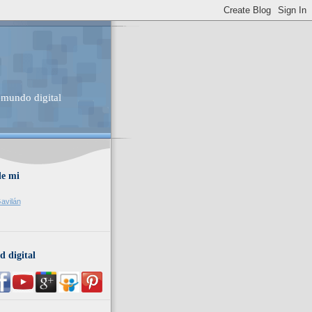
 mundo digital
de mi
avilán
d digital