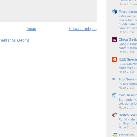
transaction 
Hace 18 hor
Microsierv
«Mira mamá, 
revela todo l
puede saber 
cómo lo hac
Inicio
Entrada antigua
Hace 1 día
Chica Geek
mentarios (Atom)
Google Maps 
sobre ti (cam
Hace 1 día
IEEE Spect
IEEE Course
Modernize P
Hace 1 día
Top News -
Puzzle Corne
Hace 1 día
Con Tu Ne
Santander K
solucionar l
Hace 1 día
Redes Soci
Ranking de l
en España: 
Hace 2 días
TreceBits