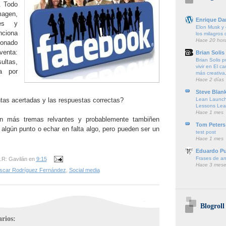
. Todo
agen,
Enrique Da
nes y
Elon Musk y e
nciona
los milagros
Hace 20 hor
ionado
enta:
Brian Solis
Brian Solis 
ultas,
vivir en El c
a por
más creativa,
Hace 2 días
Steve Blan
Lean Launch
tas acertadas y las respuestas correctas?
Lessons Lea
Hace 1 mes
an más tremas relvantes y probablemente tambiñen
Tom Peters
algún punto o echar en falta algo, pero pueden ser un
test post
Hace 1 mes
Eduardo P
Frases de a
.R: Gavilán
en
9:15
Hace 3 mese
scar Rodríguez Fernández
,
Social media
Blogroll
rios: