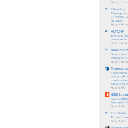
Hace 51 min
Think Big
Estas gafas p
es PRIMA, la
Neuralink
Hace 4 hora
ALT1040
El Galaxy S2
revela su fe
Hace 5 hora
Dataconom
Solana reach
transaction 
Hace 9 hora
Microsierv
«Mira mamá, 
revela todo l
puede saber 
cómo lo hac
Hace 1 día
IEEE Spect
IEEE Course
Modernize P
Hace 1 día
Top News -
Puzzle Corne
Hace 1 día
HarvardBus