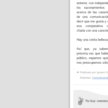
anterior, con independ
los razonamientos t
acerca de las caracte
de una comunicació
decir que me gusta y 
esa comparativa 
charla con una canció
Hay una cierta belleza 
Así que, ya sabe
próxima vez que hab
público, sepamos qu
nos preocupemos sólo 
Publicado por
Ignacio G
Etiquetas:
Comunicació
No hay comenta