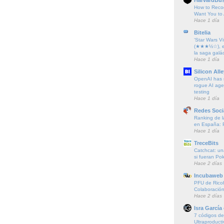
How to Reco
Want You to 
Hace 1 día
Bitelia
‘Star Wars Vi
(★★★½☆), el
la saga galác
Hace 1 día
Silicon Alle
OpenAI has r
rogue AI agen
testing
Hace 1 día
Redes Soci
Ranking de l
en España: 
Hace 1 día
TreceBits
Catchcat: un
si fueran P
Hace 2 días
Incubaweb 
PFU de Rico
Colaboración
Hace 2 días
Isra García
7 códigos de 
Ultraproducti