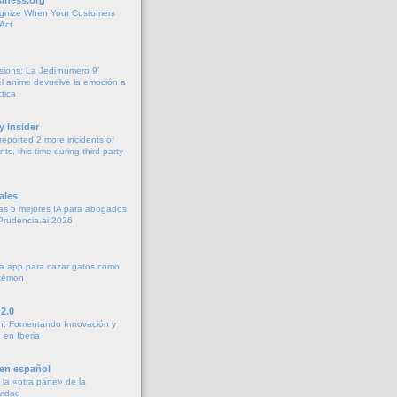
gnize When Your Customers
Act
sions: La Jedi número 9’
 anime devuelve la emoción a
tica
y Insider
eported 2 more incidents of
ts, this time during third-party
ales
as 5 mejores IA para abogados
Prudencia.ai 2026
a app para cazar gatos como
okémon
2.0
h: Fomentando Innovación y
 en Iberia
 en español
la «otra parte» de la
vidad