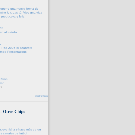
propone una nueva forma de
amino lo creas tú: Vive una vida
 productiva y feliz
ns
fico alquilado
k
 Pad 2026 @ Stanford –
rned Presentations
unset
mor
s
Mostrar todo
 - Otros Chips
ueve ficha y hace más de un
s canales de fútbol