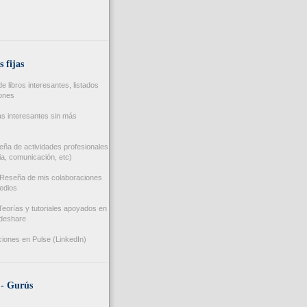
s fijas
 libros interesantes, listados
iones
s interesantes sin más
ña de actividades profesionales
a, comunicación, etc)
Reseña de mis colaboraciones
edios
eorías y tutoriales apoyados en
ideshare
iones en Pulse (LinkedIn)
 - Gurús