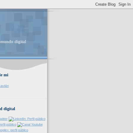
 mundo digital
de mi
avilán
d digital