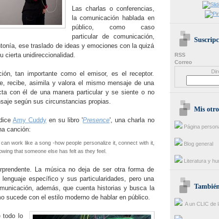
Las charlas o conferencias,
la comunicación hablada en
público, como caso
particular de comunicación,
Suscripc
tonía, ese traslado de ideas y emociones con la quizá
u cierta unidireccionalidad.
RSS
Correo
Dir
ión, tan importante como el emisor, es el receptor.
e, recibe, asimila y valora el mismo mensaje de una
cta con él de una manera particular y se siente o no
nsaje según sus circunstancias propias.
Mis otro
 dice
Amy Cuddy
en su libro '
Presence
', una charla no
Página person
na canción:
 can work like a song -how people personalize it, connect with it,
Blog general
owing that someone else has felt as they feel.
Literatura y h
rprendente. La música no deja de ser otra forma de
lenguaje específico y sus particularidades, pero una
También 
municación, además, que cuenta historias y busca la
 sucede con el estilo moderno de hablar en público.
A un CLIC de l
 todo lo