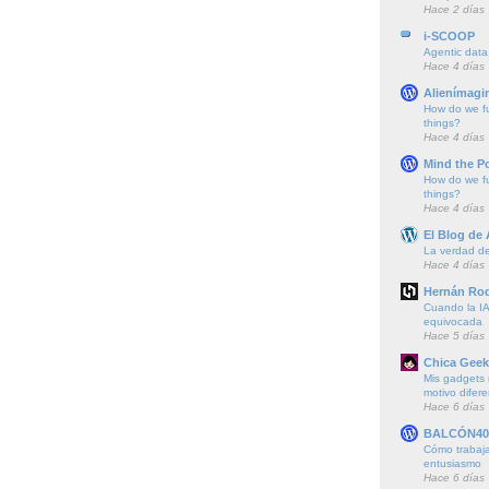
Hace 2 días
i-SCOOP
Agentic data
Hace 4 días
Alienímagi
How do we f
things?
Hace 4 días
Mind the P
How do we f
things?
Hace 4 días
El Blog de
La verdad de 
Hace 4 días
Hernán Rod
Cuando la IA
equivocada
Hace 5 días
Chica Geek
Mis gadgets 
motivo difere
Hace 6 días
BALCÓN40
Cómo trabajar
entusiasmo
Hace 6 días