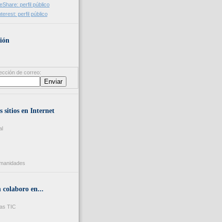
ión
ección de correo:
s sitios en Internet
al
umanidades
colaboro en...
as TIC