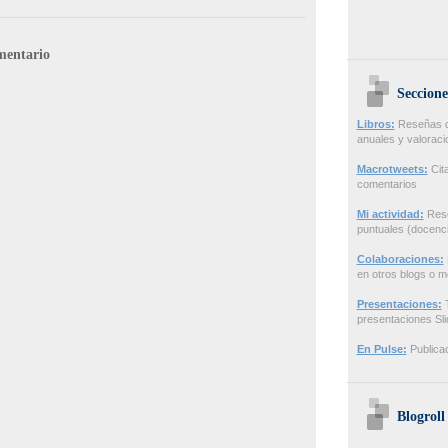
mentario
Seccione
Libros:
Reseñas de
anuales y valorac
Macrotweets:
Cita
comentarios
Mi actividad:
Rese
puntuales (docenci
Colaboraciones:
en otros blogs o m
Presentaciones:
T
presentaciones Sl
En Pulse:
Publicac
Blogroll