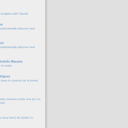
 analytics with Claude
na
undamentally discover new
ost
undamentally discover new
 Andrés Macario
lo vivido
ríguez
 hace lo correcto de la forma
más curiosos (cada uno por un
nte)
 (muy bien) sin ilusión ni