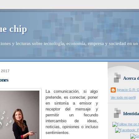
ue chip
iones y lecturas sobre tecnología, economía, empresa y sociedad en un
e 2017
Acerca 
ones
Ignacio G.R: G
La comunicación, si algo
pretende, es conectar, poner
Ver todo mi perfil
en sintonía a emisor y
receptor del mensaje y
Identida
permitir un fecundo
intercambio de ideas,
noticias, opiniones o incluso
sentimientos.