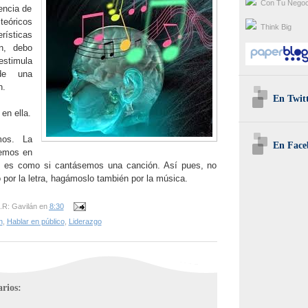
Con Tu Negoc
encia de
eóricos
Think Big
rísticas
n, debo
estimula
de una
n.
En Twit
en ella.
mos. La
En Face
lemos en
e es como si cantásemos una canción. Así pues, no
por la letra, hagámoslo también por la música.
.R: Gavilán
en
8:30
n
,
Hablar en público
,
Liderazgo
rios: