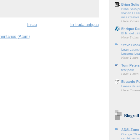
Brian Solis
Brian Solis 
vivir en El c
más creativa,
Hace 2 días
Inicio
Entrada antigua
Enrique Da
El fin del trá
mentarios (Atom)
Hace 3 días
Steve Blan
Lean Launch
Lessons Lea
Hace 1 mes
Tom Peters
test post
Hace 1 mes
Eduardo P
Frases de a
Hace 3 mese
Blogroll
ADSLZone
Orange TV m
cambio en su