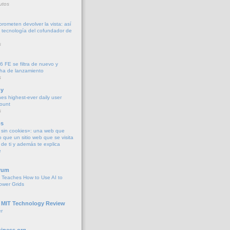
utos
rometen devolver la vista: así
 tecnología del cofundador de
s
6 FE se filtra de nuevo y
cha de lanzamiento
s
y
es highest-ever daily user
count
s
os
sin cookies»: una web que
o que un sitio web que se visita
de ti y además te explica
e
rum
 Teaches How to Use AI to
ower Grids
 MIT Technology Review
r
iness.org