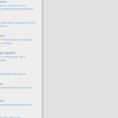
gocio
ey no funciona: cómo
os problemas más frecuentes
a app para cazar gatos como
okémon
2.0
h: Fomentando Innovación y
 en Iberia
 en español
la «otra parte» de la
vidad
 analytics with Claude
na
undamentally discover new
ost
undamentally discover new
 Andrés Macario