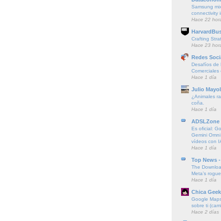
Samsung mi
connectivity
Hace 22 hor
HarvardBus
Crafting Stra
Hace 23 hor
Redes Soci
Desafíos de l
Comerciales
Hace 1 día
Julio Mayol
¿Animales ra
coña.
Hace 1 día
ADSLZone
Es oficial: G
Gemini Omni
vídeos con I
Hace 1 día
Top News -
The Downloa
Meta’s rogu
Hace 1 día
Chica Geek
Google Maps 
sobre ti (cam
Hace 2 días