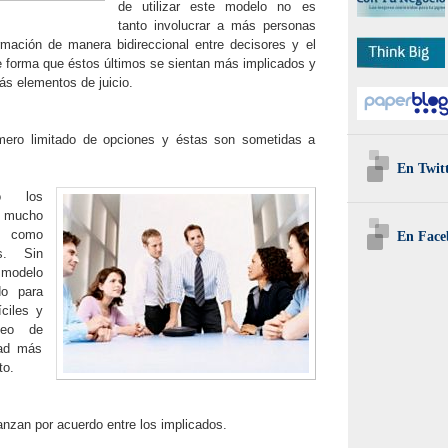
de utilizar este modelo no es
tanto involucrar a más personas
rmación de manera bidireccional entre decisores y el
 forma que éstos últimos se sientan más implicados y
ás elementos de juicio.
mero limitado de opciones y éstas son sometidas a
En Twit
o los
n mucho
 como
En Face
os. Sin
modelo
do para
íciles y
leo de
dad más
to.
anzan por acuerdo entre los implicados.