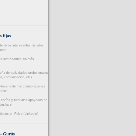
s fijas
 libros interesantes, listados
iones
s interesantes sin más
ña de actividades profesionales
a, comunicación, etc)
Reseña de mis colaboraciones
edios
eorías y tutoriales apoyados en
ideshare
iones en Pulse (LinkedIn)
 - Gurús