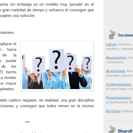
áxima sin embargo es un modelo muy 'pesado' en el
na gran cantidad de tiempo y esfuerzo el conseguir que
acepten una solución.
teriores.
Seccione
plazar el
Libros:
Reseñas de
anuales y valorac
ón hacia
es de la
Macrotweets:
Cita
go puede
comentarios
a de los
Mi actividad:
Rese
 El hecho
puntuales (docenci
 a niveles
 un mayor
Colaboraciones:
pleados.
en otros blogs o m
Presentaciones:
T
lo caótico requiere, en realidad, una gran disciplina
presentaciones Sl
ecisiones y conseguir que todos remen en la misma
En Pulse:
Publicac
***
Blogroll