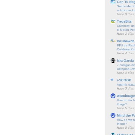
Con Tu Ne
Santander K
solucionar l
Hace 3 días
TreceBits
Catchcat: un
si fueran P
Hace 3 días
Incubaweb 
PFU de Rico
Colaboración
Hace 4 días
Isra García
7 códigos de 
Ultraproducti
Hace 4 días
i-SCOOP
Agentic data
Hace 5 días
Alienímagi
How do we f
things?
Hace 5 días
Mind the P
How do we f
things?
Hace 5 días
El Blog de