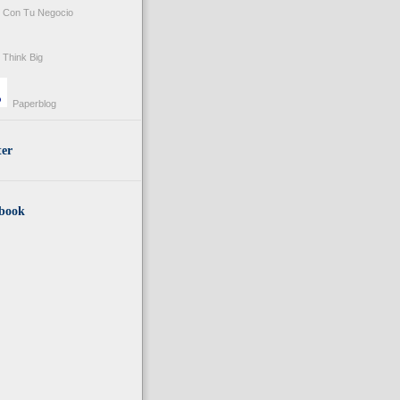
Con Tu Negocio
Think Big
Paperblog
ter
book