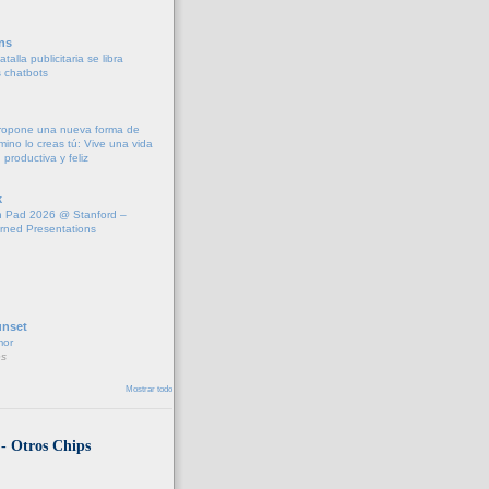
ns
talla publicitaria se libra
s chatbots
propone una nueva forma de
amino lo creas tú: Vive una vida
 productiva y feliz
k
 Pad 2026 @ Stanford –
rned Presentations
unset
mor
s
Mostrar todo
 - Otros Chips