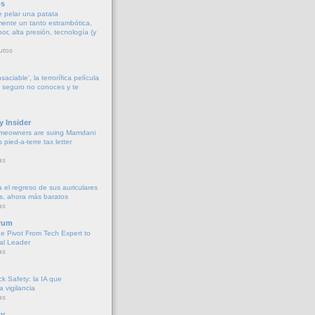
os
 pelar una patata
ente un tanto estrambótica,
r, alta presión, tecnología (y
utos
aciable’, la terrorífica película
e seguro no conoces y te
y Insider
meowners are suing Mamdani
s pied-a-terre tax letter
as
 el regreso de sus auriculares
s, ahora más baratos
as
rum
he Pivot From Tech Expert to
al Leader
as
k Safety: la IA que
la vigilancia
as
y