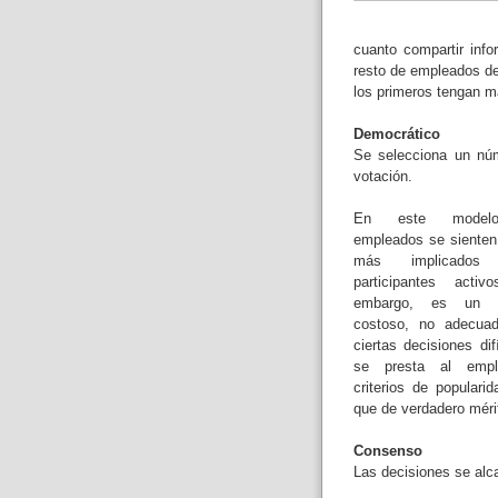
cuanto compartir info
resto de empleados de
los primeros tengan m
Democrático
Se selecciona un nú
votación.
En este model
empleados se siente
más implicados
participantes activ
embargo, es un 
costoso, no adecua
ciertas decisiones dif
se presta al emp
criterios de populari
que de verdadero méri
Consenso
Las decisiones se alc