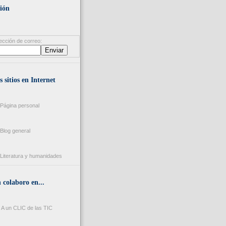
ión
ección de correo:
s sitios en Internet
Página personal
Blog general
Literatura y humanidades
colaboro en...
A un CLIC de las TIC