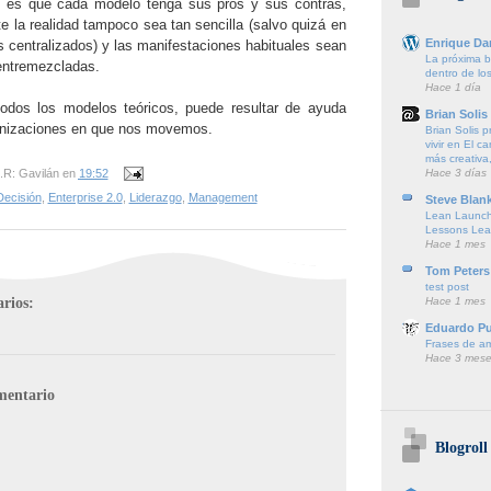
 es que cada modelo tenga sus pros y sus contras,
e la realidad tampoco sea tan sencilla (salvo quizá en
Enrique Da
s centralizados) y las manifestaciones habituales sean
La próxima ba
entremezcladas.
dentro de lo
Hace 1 día
odos los modelos teóricos, puede resultar de ayuda
Brian Solis
ganizaciones en que nos movemos.
Brian Solis 
vivir en El c
más creativa,
.R: Gavilán
en
19:52
Hace 3 días
Decisión
,
Enterprise 2.0
,
Liderazgo
,
Management
Steve Blan
Lean Launch
Lessons Lea
Hace 1 mes
Tom Peters
test post
rios:
Hace 1 mes
Eduardo P
Frases de a
Hace 3 mese
mentario
Blogroll