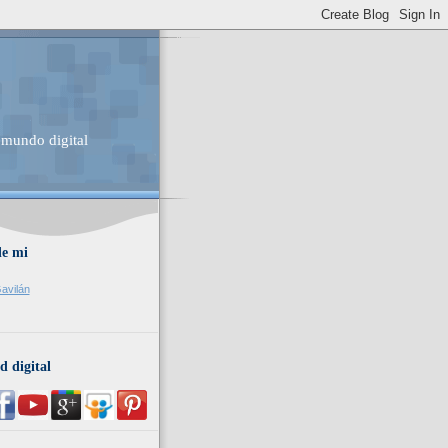
 mundo digital
de mi
avilán
d digital