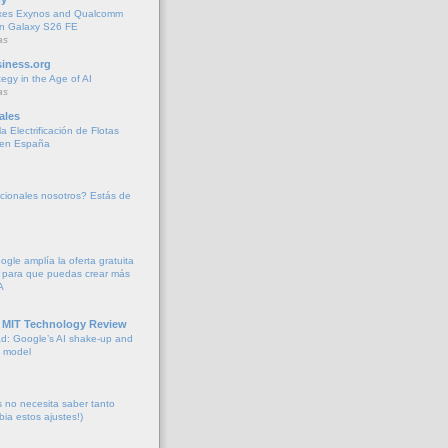
xes Exynos and Qualcomm
 in Galaxy S26 FE
as
iness.org
tegy in the Age of AI
as
ales
a Electrificación de Flotas
 en España
cionales nosotros? Estás de
oogle amplía la oferta gratuita
 para que puedas crear más
A
 MIT Technology Review
d: Google’s AI shake-up and
e model
no necesita saber tanto
bia estos ajustes!)