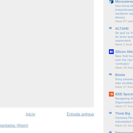
Microsierv
Una forma de
instantáneam
mediante vapo
dinero)
Hace 57 min
ALT1040
De qué va ‘Ins
de terror qu
soprenderá
Hace 1 hora
Silicon Alle
New York ho
over the city'
'confusion'
Hace 16 hor
Bitelia
Sony prepara
más vendido
Hace 17 hor
IEEE Spect
Navigating t
Organization
Hace 17 hor
Think Big
Inicio
Entrada antigua
Cámaras Floc
industrializó 
mentarios (Atom)
Hace 21 hor
Dataconom