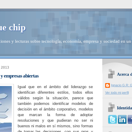
ue chip
iones y lecturas sobre tecnología, economía, empresa y sociedad en un
e 2013
Acerca 
 y empresas abiertas
Ignacio G.R: G
Igual que en el ámbito del liderazgo se
identifican diferentes estilos, todos ellos
Ver todo mi perfil
válidos según la situación, parece que
también podemos identificar modelos de
Identida
decisión en el ámbito corporativo, modelos
que marcan la forma de adoptar
resoluciones y que pudieran no ser ni
buenos ni malos en sí mismos, sino formas
de tomar las decisiones, con sus pros y