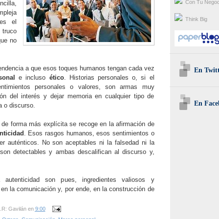
Con Tu Negoc
illa,
mpleja
Think Big
es el
 truco
que no
tendencia a que esos toques humanos tengan cada vez
En Twit
sonal
e incluso
ético
. Historias personales o, si el
entimientos personales o valores, son armas muy
ón del interés y dejar memoria en cualquier tipo de
En Face
a o discurso.
e de forma más explícita se recoge en la afirmación de
nticidad
. Esos rasgos humanos, esos sentimientos o
r auténticos. No son aceptables ni la falsedad ni la
 son detectables y ambas descalifican al discurso y,
autenticidad son pues, ingredientes valiosos y
 en la comunicación y, por ende, en la construcción de
.R: Gavilán
en
9:00