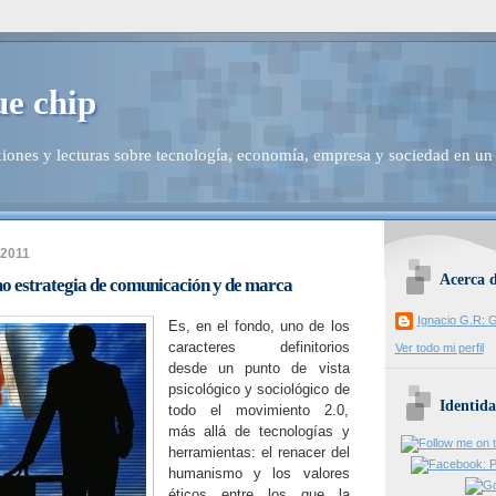
ue chip
iones y lecturas sobre tecnología, economía, empresa y sociedad en un
 2011
Acerca 
o estrategia de comunicación y de marca
Ignacio G.R: G
Es, en el fondo, uno de los
caracteres definitorios
Ver todo mi perfil
desde un punto de vista
psicológico y sociológico de
Identida
todo el movimiento 2.0,
más allá de tecnologías y
herramientas: el renacer del
humanismo y los valores
éticos entre los que la