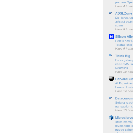
prepara Open
Hace 4 hora
ADSLZone
Digi lanza un
avisará cuan
spam
Hace 6 hora
Silicon Alle
Here's how S
Terafab chip f
Hace 6 hora
Think Big
Estas gafas p
es PRIMA, la
Neuralink
Hace 10 hor
HarvardBus
AI Experime
Here’s How t
Hace 14 hor
Dataconom
Solana reach
transaction 
Hace 15 hor
Microsierv
«Mira mamá, 
revela todo l
puede saber 