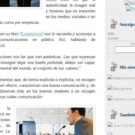
autenticidad, la imagen real
y honesta que se transmite
en los medios sociales o en
nas como por empresas.
Suscripc
 en su libro '
Expertología
' nos lo recuerda y aconseja a
RSS
Correo
comunicaciones en público. Así, hablando de
Dir
ice:
ciones son las que son auténticas. Las que expresan
conseguir dejar una huella profunda, debes ser capaz
Mis otro
n mental del mundo, el conjunto de tus valores.
"
Página person
ementos que, de forma explícita o implícita, se recogen
, en efecto, caracterizan una buena comunicación y, de
Blog general
observan más en los buenos oradores o se recogen
sos sobre comunicación:
Literatura y h
, la
cir en
También 
ones
s
, de
A un CLIC de l
ón. La