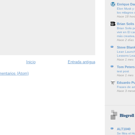
Enrique Da
Elon Musk y e
los milagros
Hace 18 hor
Brian Solis
Brian Solis 
vivir en El c
más creativa,
Hace 2 días
Steve Blan
Lean Launch
Lessons Lea
Hace 1 mes
Inicio
Entrada antigua
Tom Peters
test post
mentarios (Atom)
Hace 1 mes
Eduardo P
Frases de a
Hace 3 mese
Blogroll
ALT1040
Se filtra e