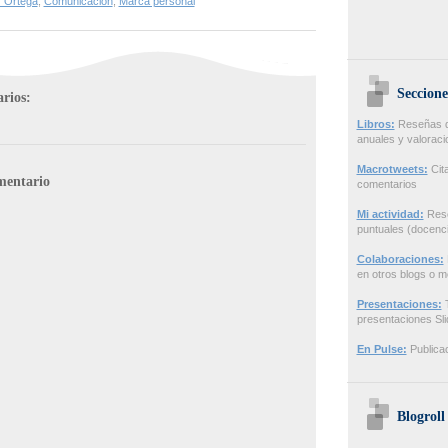
 Ortega
,
Comunicación
,
Marca personal
Seccione
rios:
Libros:
Reseñas de
anuales y valorac
Macrotweets:
Cita
mentario
comentarios
Mi actividad:
Rese
puntuales (docenci
Colaboraciones:
en otros blogs o m
Presentaciones:
T
presentaciones Sl
En Pulse:
Publicac
Blogroll