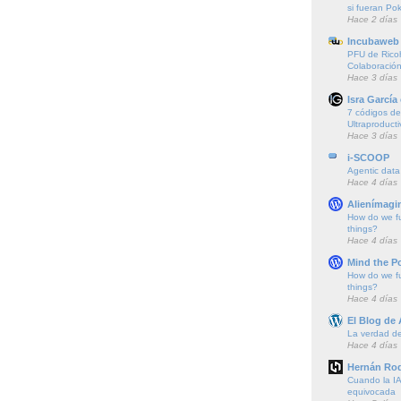
si fueran P
Hace 2 días
Incubaweb 
PFU de Rico
Colaboración
Hace 3 días
Isra García
7 códigos de 
Ultraproducti
Hace 3 días
i-SCOOP
Agentic data
Hace 4 días
Alienímagi
How do we f
things?
Hace 4 días
Mind the P
How do we f
things?
Hace 4 días
El Blog de
La verdad de 
Hace 4 días
Hernán Rod
Cuando la IA
equivocada