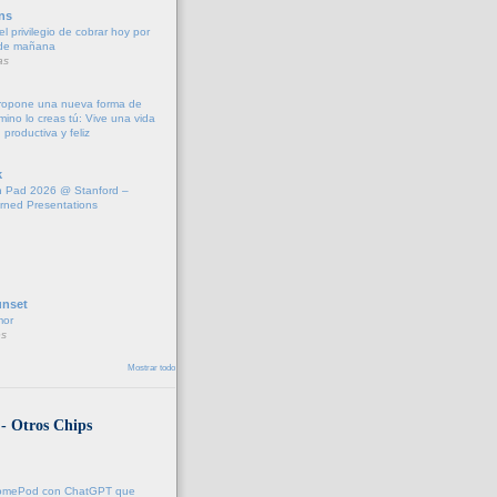
ns
l privilegio de cobrar hoy por
 de mañana
as
propone una nueva forma de
amino lo creas tú: Vive una vida
 productiva y feliz
k
 Pad 2026 @ Stanford –
rned Presentations
unset
mor
s
Mostrar todo
 - Otros Chips
l HomePod con ChatGPT que