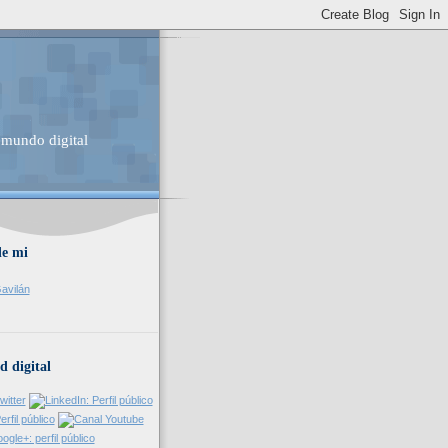
 mundo digital
de mi
avilán
d digital