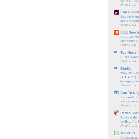
cómo lo hac
Hace 1 día
Chica Geek
Google Maps 
sobre ti (cam
Hace 1 día
IEEE Spect
IEEE Course
Modernize P
Hace 1 día
Top News -
Puzzle Corne
Hace 1 día
Bitelia
‘Star Wars Vi
(★★★½☆), el
la saga galác
Hace 1 día
Con Tu Ne
Santander K
solucionar l
Hace 1 día
Redes Soci
Ranking de l
en España: 
Hace 2 días
TreceBits
Catchcat: un