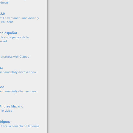
okémon
2.0
h: Fomentando Innovación y
 en Iberia
 en español
la «otra parte» de la
vidad
 analytics with Claude
na
undamentally discover new
ost
undamentally discover new
 Andrés Macario
lo vivido
ríguez
 hace lo correcto de la forma