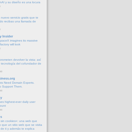
AI y su diseño es una locura
s
 nuevo servicio gratis que te
do recibas una llamada de
s
y Insider
paceX imagines its massive
actory will look
s
rometen devolver la vista: así
 tecnología del cofundador de
as
iness.org
nts Need Domain Experts.
o Support Them.
as
y
es highest-ever daily user
count
as
os
sin cookies»: una web que
o que un sitio web que se visita
de ti y además te explica