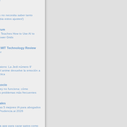
e
no necesita saber tanto
bia estos ajustes!)
rum
 Teaches How to Use AI to
ower Grids
 MIT Technology Review
r
sions: La Jedi número 9’
 anime devuelve la emoción a
tica
gocio
ey no funciona: cómo
os problemas más frecuentes
ales
as 5 mejores IA para abogados
Prudencia.ai 2026
a app para cazar gatos como