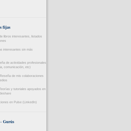
s fijas
 libros interesantes, listados
iones
s interesantes sin más
ña de actividades profesionales
a, comunicación, etc)
Reseña de mis colaboraciones
edios
eorías y tutoriales apoyados en
ideshare
iones en Pulse (LinkedIn)
 - Gurús