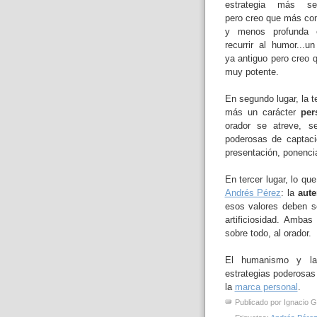
estrategia más senc
pero creo que más co
y menos profunda 
recurrir al humor...un
ya antiguo pero creo 
muy potente.
En segundo lugar, la 
más un carácter
per
orador se atreve, s
poderosas de captaci
presentación, ponenci
En tercer lugar, lo qu
Andrés Pérez
: la
aute
esos valores deben se
artificiosidad. Ambas
sobre todo, al orador.
El humanismo y la 
estrategias poderosas
la
marca personal
.
Publicado por
Ignacio G