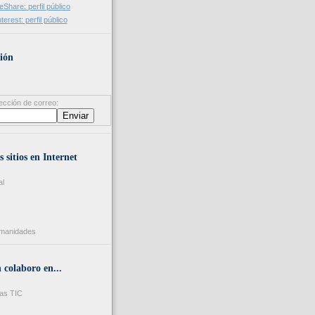
ión
ección de correo:
s sitios en Internet
al
umanidades
colaboro en...
as TIC