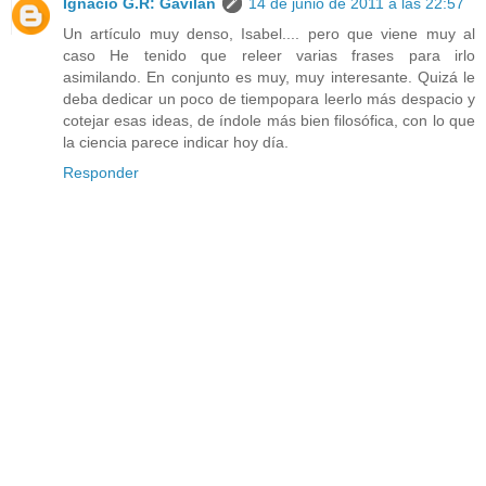
Ignacio G.R: Gavilán
14 de junio de 2011 a las 22:57
Un artículo muy denso, Isabel.... pero que viene muy al
caso He tenido que releer varias frases para irlo
asimilando. En conjunto es muy, muy interesante. Quizá le
deba dedicar un poco de tiempopara leerlo más despacio y
cotejar esas ideas, de índole más bien filosófica, con lo que
la ciencia parece indicar hoy día.
Responder