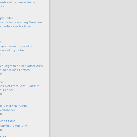
y reabre el debate sobre la
ital
s
y Insider
meowners are suing Mamdani
s pied-a-terre tax letter
s
os
 generador de escalas
con diales y botones
s
 el regreso de sus auriculares
s, ahora más baratos
as
rum
he Pivot From Tech Expert to
al Leader
as
k Safety: la IA que
la vigilancia
as
iness.org
tegy in the Age of AI
as
ales