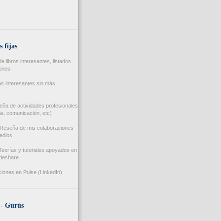
s fijas
 libros interesantes, listados
iones
s interesantes sin más
ña de actividades profesionales
a, comunicación, etc)
Reseña de mis colaboraciones
edios
eorías y tutoriales apoyados en
ideshare
iones en Pulse (LinkedIn)
 - Gurús