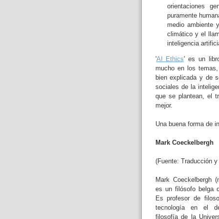
orientaciones g
puramente humana 
medio ambiente y
climático y el ll
inteligencia artific
'
AI Ethics
' es un lib
mucho en los temas, 
bien explicada y de s
sociales de la intelig
que se plantean, el t
mejor.
Una buena forma de ini
Mark Coeckelbergh
(Fuente: Traducción y 
Mark Coeckelbergh (
es un filósofo belga d
Es profesor de filos
tecnología en el d
filosofía de la Univer