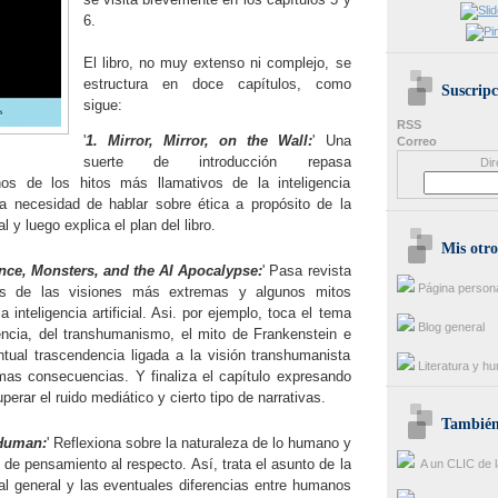
6.
El libro, no muy extenso ni complejo, se
estructura en doce capítulos, como
Suscripc
sigue:
RSS
'
1. Mirror, Mirror, on the Wall:
' Una
Correo
suerte de introducción repasa
Dir
os de los hitos más llamativos de la inteligencia
a la necesidad de hablar sobre ética a propósito de la
ial y luego explica el plan del libro.
Mis otro
ence, Monsters, and the AI Apocalypse:
' Pasa revista
Página person
as de las visiones más extremas y algunos mitos
a inteligencia artificial. Asi. por ejemplo, toca el tema
Blog general
gencia, del transhumanismo, el mito de Frankenstein e
ntual trascendencia ligada a la visión transhumanista
Literatura y h
imas consecuencias. Y finaliza el capítulo expresando
perar el ruido mediático y cierto tipo de narrativas.
También 
 Human:
' Reflexiona sobre la naturaleza de lo humano y
 de pensamiento al respecto. Así, trata el asunto de la
A un CLIC de l
icial general y las eventuales diferencias entre humanos