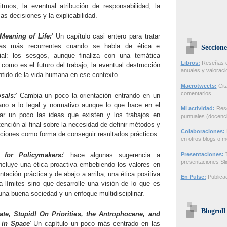
tmos, la eventual atribución de responsabilidad, la
as decisiones y la explicabilidad.
Meaning of Life:
' Un capítulo casi entero para tratar
as más recurrentes cuando se habla de ética e
Seccione
ficial: los sesgos, aunque finaliza con una temática
Libros:
Reseñas de
 como es el futuro del trabajo, la eventual destrucción
anuales y valorac
ntido de la vida humana en ese contexto.
Macrotweets:
Cita
comentarios
sals:
' Cambia un poco la orientación entrando en un
ano a lo legal y normativo aunque lo que hace en el
Mi actividad:
Rese
sar un poco las ideas que existen y los trabajos en
puntuales (docenci
tención al final sobre la necesidad de definir métodos y
Colaboraciones:
cciones como forma de conseguir resultados prácticos.
en otros blogs o m
 for Policymakers:
' hace algunas sugerencia a
Presentaciones:
T
presentaciones Sl
incluye una ética proactiva embebiendo los valores en
entación práctica y de abajo a arriba, una ética positiva
En Pulse:
Publicac
 límites sino que desarrolle una visión de lo que es
una buena sociedad y un enfoque multidisciplinar.
Blogroll
mate, Stupid! On Priorities, the Antrophocene, and
 in Space
' Un capítulo un poco más centrado en las