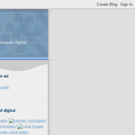
 mundo digital
de mi
avilán
d digital