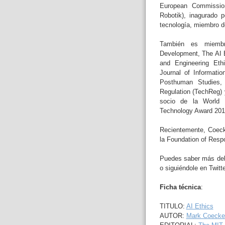
European Commission
Robotik), inagurado p
tecnología, miembro d
También es miembr
Development, The AI 
and Engineering Ethi
Journal of Informati
Posthuman Studies,
Regulation (TechReg) 
socio de la World 
Technology Award 20
Recientemente, Coeck
la Foundation of Respo
Puedes saber más del
o siguiéndole en Twitt
Ficha técnica
:
TITULO:
AI Ethics
AUTOR:
Mark Coecke