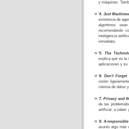
y máquinas. Tambi
'
4. Just Machines
existencia de agen
algoritmos sea
recomendando co
inteligencia artif
inmediata.
'
5. The Technol
explica qué es la 
aplicaciones y su
'
6. Don't Forget 
visión ligerament
ciencia de datos y
'
7. Privacy and t
de las problemáti
artificial, a saber
'
8. A-responsibl
asunto algo más 