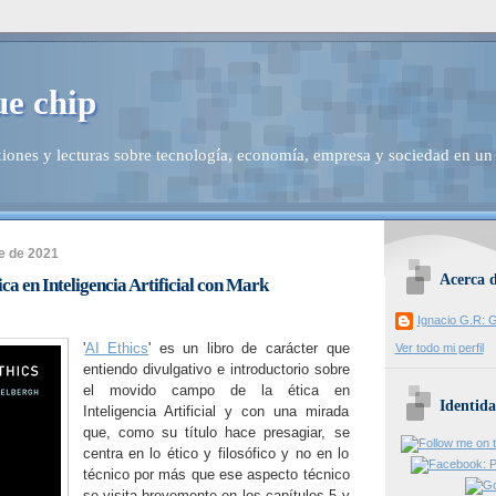
ue chip
iones y lecturas sobre tecnología, economía, empresa y sociedad en un
e de 2021
Acerca 
ca en Inteligencia Artificial con Mark
Ignacio G.R: G
'
AI Ethics
' es un libro de carácter que
Ver todo mi perfil
entiendo divulgativo e introductorio sobre
el movido campo de la ética en
Identida
Inteligencia Artificial y con una mirada
que, como su título hace presagiar, se
centra en lo ético y filosófico y no en lo
técnico por más que ese aspecto técnico
se visita brevemente en los capítulos 5 y