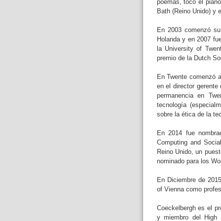
poemas, tocó el piano 
Bath (Reino Unido) y 
En 2003 comenzó su a
Holanda y en 2007 fue
la University of Twe
premio de la Dutch So
En Twente comenzó a t
en el director gerent
permanencia en Twen
tecnología (especialm
sobre la ética de la t
En 2014 fue nombrad
Computing and Social 
Reino Unido, un puest
nominado para los Wor
En Diciembre de 2015 
of Vienna como profes
Coeckelbergh es el pr
y miembro del High Le