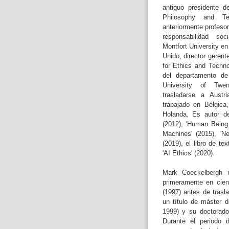
antiguo presidente d
Philosophy and Te
anteriormente profesor
responsabilidad s
Montfort University en
Unido, director gerent
for Ethics and Techn
del departamento de 
University of Twe
trasladarse a Austr
trabajado en Bélgica
Holanda. Es autor de
(2012), 'Human Being 
Machines' (2015), '
(2019), el libro de te
'AI Ethics' (2020).
Mark Coeckelbergh 
primeramente en cienc
(1997) antes de trasl
un título de máster de
1999) y su doctorado 
Durante el periodo d