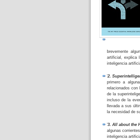
brevemente algun
artificial, explic
inteligencia artific
'
2. Superintellig
primero a algun
relacionados con l
de la superinteli
incluso de la eve
llevada a sus últ
la necesidad de su
'
3. All about the
algunas corrientes
inteligencia artif