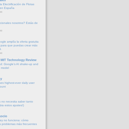
a Electrificación de Flotas
 en España
as
cionales nosotros? Estás de
as
oogle amplía la oferta gratuita
 para que puedas crear más
A
as
 MIT Technology Review
d: Google’s AI shake-up and
e model
y
es highest-ever daily user
count
no necesita saber tanto
bia estos ajustes!)
gocio
ey no funciona: cómo
os problemas más frecuentes