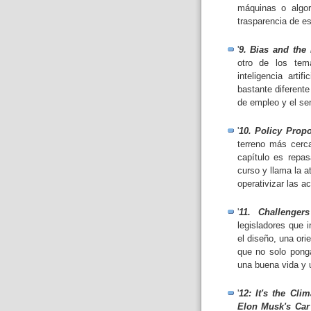
máquinas o algori
trasparencia de es
'
9. Bias and the 
otro de los tem
inteligencia arti
bastante diferente
de empleo y el se
'
10. Policy Propo
terreno más cerc
capítulo es repa
curso y llama la a
operativizar las a
'
11. Challengers
legisladores que 
el diseño, una ori
que no solo ponga
una buena vida y 
'
12: It's the Cli
Elon Musk's Car