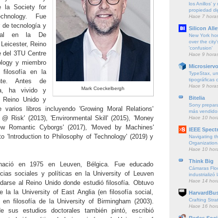
los Anillos’ 
e la Society for
propiedad dig
chnology. Fue
Hace 7 hora
 de tecnología y
Silicon Alle
ocial en la De
New York ho
over the city'
 Leicester, Reino
'confusion'
e del 3TU Centre
Hace 9 hora
ology y miembro
Microsierv
filosofía en la
TypeStax, un
tipográficas 
nte. Antes de
Hace 9 hora
Mark Coeckelbergh
ia, ha vivido y
Bitelia
, Reino Unido y
Sony prepara
 varios libros incluyendo 'Growing Moral Relations'
más vendido
@ Risk' (2013), 'Environmental Skill' (2015), 'Money
Hace 10 hor
New Romantic Cyborgs' (2017), 'Moved by Machines'
IEEE Spect
xto 'Introduction to Philosophy of Technology' (2019) y
Navigating t
Organization
Hace 10 hor
Think Big
nació en 1975 en Leuven, Bélgica. Fue educado
Cámaras Floc
ias sociales y políticas en la University of Leuven
industrializó 
Hace 14 hor
adarse al Reino Unido donde estudió filosofía. Obtuvo
 la la University of East Anglia (en filosofía social,
HarvardBus
Crafting Stra
en filosofía de la University of Birmingham (2003).
Hace 16 hor
e sus estudios doctorales también pintó, escribió
Redes Soci