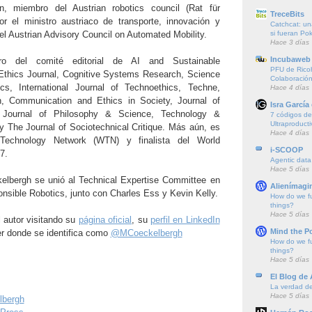
, miembro del Austrian robotics council (Rat für
TreceBits
or el ministro austriaco de transporte, innovación y
Catchcat: un
si fueran P
el Austrian Advisory Council on Automated Mobility.
Hace 3 días
Incubaweb 
o del comité editorial de AI and Sustainable
PFU de Rico
Ethics Journal, Cognitive Systems Research, Science
Colaboración
cs, International Journal of Technoethics, Techne,
Hace 4 días
on, Communication and Ethics in Society, Journal of
Isra García
 Journal of Philosophy & Science, Technology &
7 códigos de 
Ultraproducti
y The Journal of Sociotechnical Critique. Más aún, es
Hace 4 días
Technology Network (WTN) y finalista del World
i-SCOOP
17.
Agentic data
Hace 5 días
elbergh se unió al Technical Expertise Committee en
Alienímagi
nsible Robotics, junto con Charles Ess y Kevin Kelly.
How do we f
things?
Hace 5 días
 autor visitando su
página oficial
, su
perfil en LinkedIn
Mind the P
er donde se identifica como
@MCoeckelbergh
How do we f
things?
Hace 5 días
El Blog de
La verdad de 
Hace 5 días
lbergh