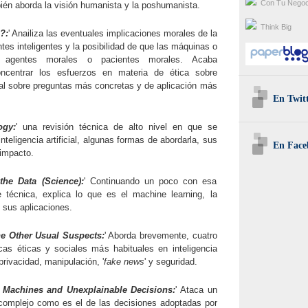
Con Tu Negoc
én aborda la visión humanista y la poshumanista.
Think Big
?:
' Anailiza las eventuales implicaciones morales de la
tes inteligentes y la posibilidad de que las máquinas o
n agentes morales o pacientes morales. Acaba
ncentrar los esfuerzos en materia de ética sobre
icial sobre preguntas más concretas y de aplicación más
En Twit
ogy:
' una revisión técnica de alto nivel en que se
inteligencia artificial, algunas formas de abordarla, sus
En Face
 impacto.
the Data (Science):
' Continuando un poco con esa
e técnica, explica lo que es el machine learning, la
 sus aplicaciones.
he Other Usual Suspects:
' Aborda brevemente, cuatro
cas éticas y sociales más habituales en inteligencia
: privacidad, manipulación, '
fake news
' y seguridad.
e Machines and Unexplainable Decisions:
' Ataca un
complejo como es el de las decisiones adoptadas por