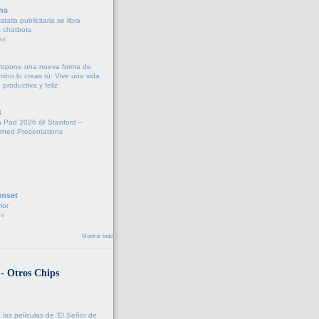
ns
talla publicitaria se libra
s chatbots
as
propone una nueva forma de
amino lo creas tú: Vive una vida
 productiva y feliz
k
 Pad 2026 @ Stanford –
rned Presentations
unset
mor
s
Mostrar todo
 - Otros Chips
 las películas de ‘El Señor de