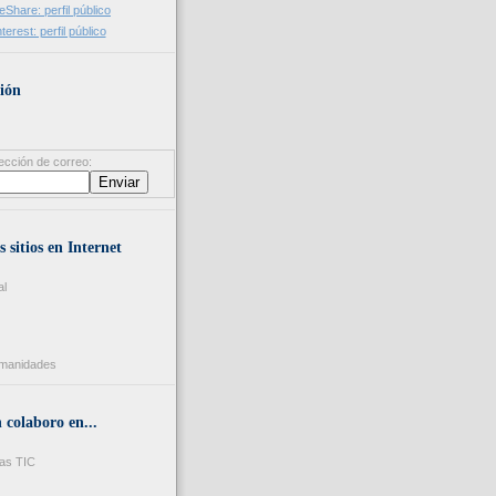
ión
ección de correo:
s sitios en Internet
al
umanidades
colaboro en...
as TIC