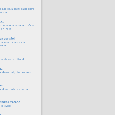
a app para cazar gatos como
okémon
2.0
h: Fomentando Innovación y
 en Iberia
 en español
la «otra parte» de la
vidad
 analytics with Claude
na
undamentally discover new
ost
undamentally discover new
 Andrés Macario
lo vivido