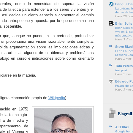
enerales, como la necesidad de superar la visión
Enrique Da
La próxima ba
de la ética para extenderla a los seres vivientes y el
dentro de lo
 así dedica un cierto espacio a comentar el cambio
Hace 20 hor
amado antropoceno y apuesta por lo que denomina una
Brian Solis
ial sostenible.
Brian Solis 
vivir en El c
ro que, aunque no puede, ni lo pretende, profundizar
más creativa,
Hace 3 días
sí proporciona una visión razonablemente completa,
Steve Blan
ólida argumentación sobre las implicaciones éticas y
Lean Launch
encia artificial, algunos de los dilemas y problemáticas
Lessons Lea
rabajo en curso e indicaciones sobre cómo orientarlo
Hace 1 mes
Tom Peters
test post
Hace 1 mes
ciarse en la materia.
Eduardo P
Frases de a
Hace 3 mese
ligera elaboración propia de
Wikipedia
)
nacido en 1975)
Blogroll
e la tecnología.
ofía de media y
epartamento de
ALT1040
sity of Vienna y
Google borra