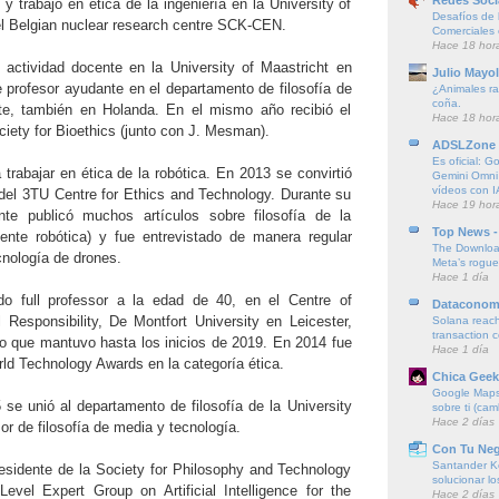
y trabajó en ética de la ingeniería en la University of
Desafíos de l
el Belgian nuclear research centre SCK-CEN.
Comerciales
Hace 18 hor
ctividad docente en la University of Maastricht en
Julio Mayol
 profesor ayudante en el departamento de filosofía de
¿Animales ra
coña.
nte, también en Holanda. En el mismo año recibió el
Hace 18 hor
ciety for Bioethics (junto con J. Mesman).
ADSLZone
Es oficial: G
rabajar en ética de la robótica. En 2013 se convirtió
Gemini Omni
vídeos con I
e del 3TU Centre for Ethics and Technology. Durante su
Hace 19 hor
te publicó muchos artículos sobre filosofía de la
Top News -
ente robótica) y fue entrevistado de manera regular
The Downloa
ecnología de drones.
Meta’s rogu
Hace 1 día
o full professor a la edad de 40, en el Centre of
Dataconom
Responsibility, De Montfort University en Leicester,
Solana reach
transaction 
o que mantuvo hasta los inicios de 2019. En 2014 fue
Hace 1 día
ld Technology Awards en la categoría ética.
Chica Geek
Google Maps 
se unió al departamento de filosofía de la University
sobre ti (cam
Hace 2 días
or de filosofía de media y tecnología.
Con Tu Ne
Santander K
esidente de la Society for Philosophy and Technology
solucionar l
vel Expert Group on Artificial Intelligence for the
Hace 2 días