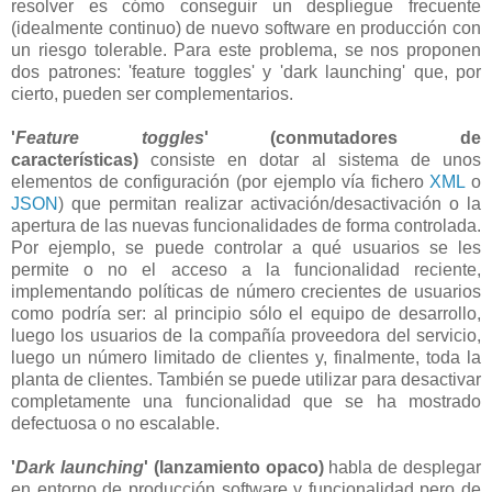
resolver es cómo conseguir un despliegue frecuente
(idealmente continuo) de nuevo software en producción con
un riesgo tolerable. Para este problema, se nos proponen
dos patrones: 'feature toggles' y 'dark launching' que, por
cierto, pueden ser complementarios.
'
Feature toggles
' (conmutadores de
características)
consiste en dotar al sistema de unos
elementos de configuración (por ejemplo vía fichero
XML
o
JSON
) que permitan realizar activación/desactivación o la
apertura de las nuevas funcionalidades de forma controlada.
Por ejemplo, se puede controlar a qué usuarios se les
permite o no el acceso a la funcionalidad reciente,
implementando políticas de número crecientes de usuarios
como podría ser: al principio sólo el equipo de desarrollo,
luego los usuarios de la compañía proveedora del servicio,
luego un número limitado de clientes y, finalmente, toda la
planta de clientes. También se puede utilizar para desactivar
completamente una funcionalidad que se ha mostrado
defectuosa o no escalable.
'
Dark launching
' (lanzamiento opaco)
habla de desplegar
en entorno de producción software y funcionalidad pero de