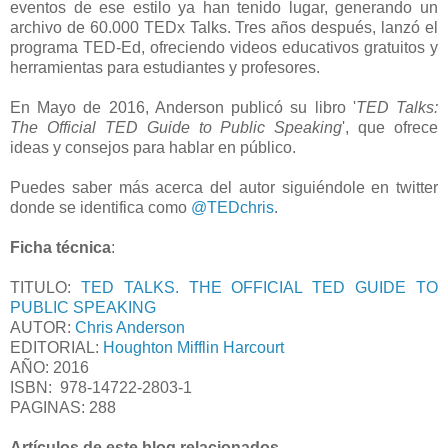
eventos de ese estilo ya han tenido lugar, generando un
archivo de 60.000 TEDx Talks. Tres años después, lanzó el
programa TED-Ed, ofreciendo videos educativos gratuitos y
herramientas para estudiantes y profesores.
En Mayo de 2016, Anderson publicó su libro '
TED Talks:
The Official TED Guide to Public Speaking
', que ofrece
ideas y consejos para hablar en público.
Puedes saber más acerca del autor siguiéndole en twitter
donde se identifica como
@TEDchris
.
Ficha técnica
:
TITULO:
TED TALKS. THE OFFICIAL TED GUIDE TO
PUBLIC SPEAKING
AUTOR:
Chris Anderson
EDITORIAL:
Houghton Mifflin Harcourt
AÑO: 2016
ISBN: 978-14722-2803-1
PAGINAS: 288
Artículos de este blog relacionados