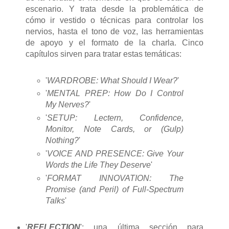
escenario. Y trata desde la problemática de
cómo ir vestido o técnicas para controlar los
nervios, hasta el tono de voz, las herramientas
de apoyo y el formato de la charla. Cinco
capítulos sirven para tratar estas temáticas:
'
WARDROBE: What Should I Wear?
'
'
MENTAL PREP: How Do I Control
My Nerves?
'
'
SETUP: Lectern, Confidence,
Monitor, Note Cards, or (Gulp)
Nothing?
'
'
VOICE AND PRESENCE: Give Your
Words the Life They Deserve
'
'
FORMAT INNOVATION: The
Promise (and Peril) of Full-Spectrum
Talks
'
'
REFLECTION
': una última sección para