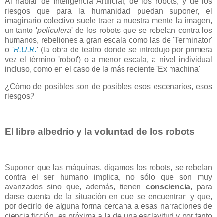
Al hablar de Inteligencia Artificial, de los robots, y de los
riesgos que para la humanidad puedan suponer, el
imaginario colectivo suele traer a nuestra mente la imagen,
un tanto '
peliculera
' de los robots que se rebelan contra los
humanos, rebeliones a gran escala como las de 'Terminator'
o '
R.U.R.
' (la obra de teatro donde se introdujo por primera
vez el término 'robot') o a menor escala, a nivel individual
incluso, como en el caso de la más reciente 'Ex machina'.
¿Cómo de posibles son de posibles esos escenarios, esos
riesgos?
El libre albedrío y la voluntad de los robots
Suponer que las máquinas, digamos los robots, se rebelan
contra el ser humano implica, no sólo que son muy
avanzados sino que, además, tienen
consciencia
, para
darse cuenta de la situación en que se encuentran y que,
por decirlo de alguna forma cercana a esas narraciones de
ciencia ficción, es próxima a la de una esclavitud y por tanto