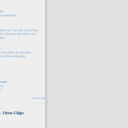
ns
fico alquilado
Named on Top 100 List of Pop
rts, Keynote Speakers, and
ders
k
 Pad 2026 @ Stanford –
rned Presentations
unset
mor
s
Mostrar todo
 - Otros Chips