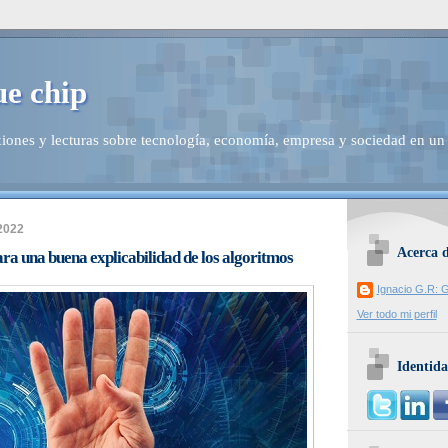
ue chip
iones y lecturas sobre tecnología, economía, empresa y sociedad en un
 2022
Acerca 
ra una buena explicabilidad de los algoritmos
Ignacio G.R: G
Ver todo mi perfil
Identida