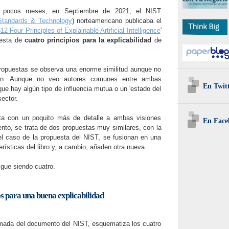
 pocos meses, en Septiembre de 2021, el NIST
f Standards & Technology
) norteamericano publicaba el
2 Four Principles of Explainable Artificial Intelligence
'
uesta de
cuatro principios para la explicabilidad
de
l.
puestas se observa una enorme similitud aunque no
ción. Aunque no veo autores comunes entre ambas
En Twit
ue hay algún tipo de influencia mutua o un 'estado del
sector.
ta con un poquito más de detalle a ambas visiones
En Face
ento, se trata de dos propuestas muy similares, con la
l caso de la propuesta del NIST, se fusionan en una
erísticas del libro y, a cambio, añaden otra nueva.
igue siendo cuatro.
os para una buena explicabilidad
tomada del documento del NIST, esquematiza los cuatro