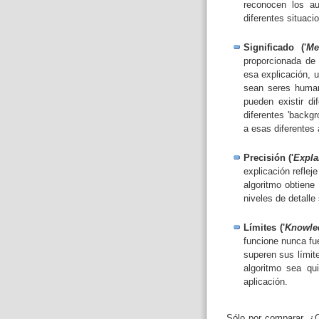
reconocen los a
diferentes situaci
Significado ('
Me
proporcionada de
esa explicación, 
sean seres huma
pueden existir di
diferentes 'backg
a esas diferentes 
Precisión ('
Expla
explicación reflej
algoritmo obtiene
niveles de detalle
Límites ('
Knowle
funcione nunca fu
superen sus límit
algoritmo sea qu
aplicación.
Sólo por comparar, ¿C