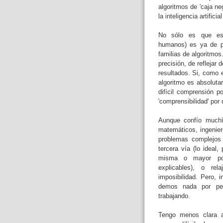
algoritmos de 'caja n
la inteligencia artifici
No sólo es que esa 
humanos) es ya de po
familias de algoritmos
precisión, de reflejar 
resultados. Si, como 
algoritmo es absolut
difícil comprensión 
'comprensibilidad' po
Aunque confío muchí
matemáticos, ingenier
problemas complejos
tercera vía (lo ideal
misma o mayor pot
explicables), o re
imposibilidad. Pero, 
demos nada por pe
trabajando.
Tengo menos clara a