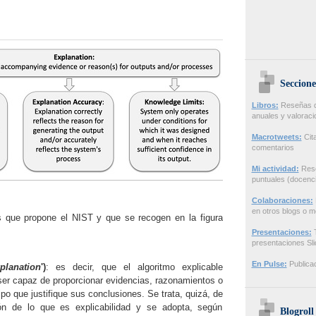
Seccione
Libros:
Reseñas de
anuales y valorac
Macrotweets:
Cita
comentarios
Mi actividad:
Rese
puntuales (docenci
Colaboraciones:
en otros blogs o m
s que propone el NIST y que se recogen en la figura
Presentaciones:
T
presentaciones Sl
En Pulse:
Publicac
planation
')
: es decir, que el algoritmo explicable
ser capaz de proporcionar evidencias, razonamientos o
ipo que justifique sus conclusiones. Se trata, quizá, de
ión de lo que es explicabilidad y se adopta, según
Blogroll