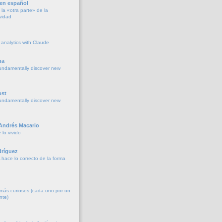
 en español
la «otra parte» de la
vidad
 analytics with Claude
na
undamentally discover new
ost
undamentally discover new
 Andrés Macario
lo vivido
ríguez
 hace lo correcto de la forma
más curiosos (cada uno por un
nte)