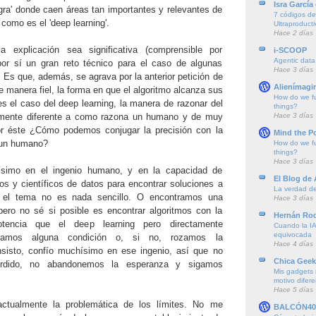
Isra García
egra' donde caen áreas tan importantes y relevantes de
7 códigos de 
al como es el 'deep learning'.
Ultraproducti
Hace 2 días
explicación sea significativa (comprensible por
i-SCOOP
Agentic data
r sí un gran reto técnico para el caso de algunas
Hace 3 días
. Es que, además, se agrava por la anterior petición de
Alienímagi
de manera fiel, la forma en que el algoritmo alcanza sus
How do we f
es el caso del deep learning, la manera de razonar del
things?
Hace 3 días
amente diferente a como razona un humano y de muy
por éste ¿Cómo podemos conjugar la precisión con la
Mind the P
r un humano?
How do we f
things?
Hace 3 días
simo en el ingenio humano, y en la capacidad de
El Blog de
os y científicos de datos para encontrar soluciones a
La verdad de 
 el tema no es nada sencillo. O encontramos una
Hace 3 días
, pero no sé si posible es encontrar algoritmos con la
Hernán Rod
encia que el deep learning pero directamente
Cuando la IA
equivocada
lajamos alguna condición o, si no, rozamos la
Hace 4 días
insisto, confío muchísimo en ese ingenio, así que no
Chica Geek
rdido, no abandonemos la esperanza y sigamos
Mis gadgets 
motivo difere
Hace 5 días
ctualmente la problemática de los límites. No me
BALCÓN40