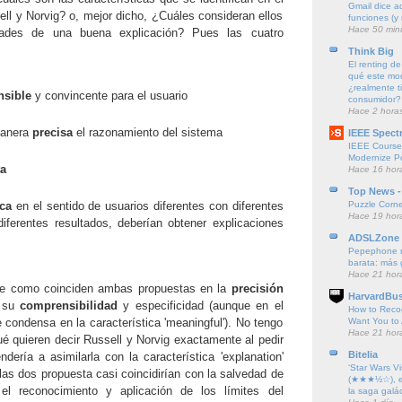
Gmail dice a
ell y Norvig? o, mejor dicho, ¿Cuáles consideran ellos
funciones (y 
Hace 50 min
ades de una buena explicación? Pues las cuatro
Think Big
El renting de
qué este mod
¿realmente t
sible
y convincente para el usuario
consumidor?
Hace 2 hora
manera
precisa
el razonamiento del sistema
IEEE Spect
IEEE Course
Modernize P
a
Hace 16 hor
Top News -
Puzzle Corne
ica
en el sentido de usuarios diferentes con diferentes
Hace 19 hor
diferentes resultados, deberían obtener explicaciones
ADSLZone
Pepephone me
barata: más 
Hace 21 hor
te como coinciden ambas propuestas en la
precisión
HarvardBus
n su
comprensibilidad
y especificidad (aunque en el
How to Reco
Want You to 
 condensa en la característica 'meaningful'). No tengo
Hace 21 hor
é quieren decir Russell y Norvig exactamente al pedir
Bitelia
ndería a asimilarla con la característica 'explanation'
‘Star Wars Vi
las dos propuesta casi coincidirían con la salvedad de
(★★★½☆), el
l reconocimiento y aplicación de los límites del
la saga galác