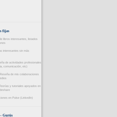
s fijas
 libros interesantes, listados
iones
s interesantes sin más
ña de actividades profesionales
a, comunicación, etc)
Reseña de mis colaboraciones
edios
eorías y tutoriales apoyados en
ideshare
iones en Pulse (LinkedIn)
 - Gurús