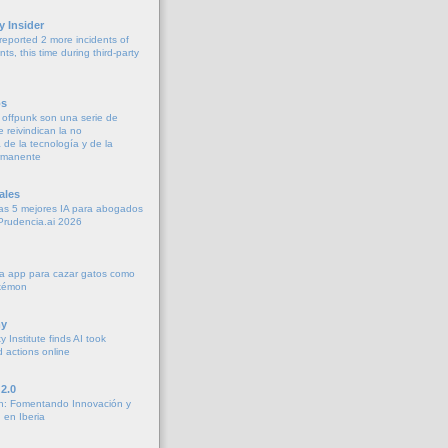
y Insider
eported 2 more incidents of
ts, this time during third-party
os
o offpunk son una serie de
e reivindican la no
de la tecnología y de la
rmanente
ales
as 5 mejores IA para abogados
Prudencia.ai 2026
a app para cazar gatos como
okémon
y
y Institute finds AI took
 actions online
2.0
h: Fomentando Innovación y
 en Iberia