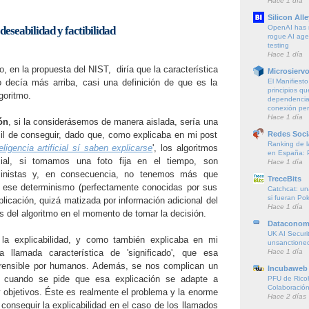
Hace 1 día
Silicon Alle
OpenAI has r
eseabilidad y factibilidad
rogue AI agen
testing
Hace 1 día
, en la propuesta del NIST, diría que la característica
Microsierv
El Manifiest
o decía más arriba, casi una definición de que es la
principios qu
goritmo.
dependencia 
conexión pe
Hace 1 día
ón
, si la considerásemos de manera aislada, sería una
Redes Soci
cil de conseguir, dado que, como explicaba en mi post
Ranking de l
ligencia artificial sí saben explicarse
', los algoritmos
en España: 
ficial, si tomamos una foto fija en el tiempo, son
Hace 1 día
ministas y, en consecuencia, no tenemos más que
TreceBits
e ese determinismo (perfectamente conocidas por sus
Catchcat: un
si fueran P
licación, quizá matizada por información adicional del
Hace 1 día
s del algoritmo en el momento de tomar la decisión.
Dataconom
UK AI Securit
la explicabilidad, y como también explicaba en mi
unsanctioned
Hace 1 día
la llamada característica de 'significado', que esa
rensible por humanos. Además, se nos complican un
Incubaweb 
cuando se pide que esa explicación se adapte a
PFU de Rico
Colaboración
y objetivos. Éste es realmente el problema y la enorme
Hace 2 días
a conseguir la explicabilidad en el caso de los llamados