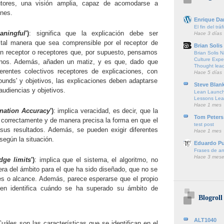
utores, una visión amplia, capaz de acomodarse a
ones.
Enrique Da
El fin del trá
aningful
')
: significa que la explicación debe ser
Hace 3 días
 tal manera que sea comprensible por el receptor de
Brian Solis
un receptor o receptores que, por supuesto, pensamos
Brian Solis 
Culture Expe
nos. Además, añaden un matiz, y es que, dado que
Thought lea
ferentes colectivos receptores de explicaciones, con
Hace 5 días
rounds' y objetivos, las explicaciones deben adaptarse
Steve Blan
audiencias y objetivos.
Lean Launch
Lessons Lea
Hace 1 mes
nation Accuracy
')
: implica veracidad, es decir, que la
Tom Peters
e correctamente y de manera precisa la forma en que el
test post
 sus resultados. Además, se pueden exigir diferentes
Hace 1 mes
 según la situación.
Eduardo P
Frases de a
Hace 3 mese
dge limits
')
: implica que el sistema, el algoritmo, no
era del ámbito para el que ha sido diseñado, que no se
es o alcance. Además, parece esperarse que el propio
ien identifica cuándo se ha superado su ámbito de
Blogroll
ALT1040
uáles son las características que se identifican en el