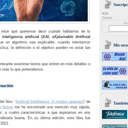
Suscripc
RSS
Correo
Dir
l intuir qué queremos decir cuando hablamos de la
inteligencia artificial (
XAI, eXplainable Artificial
 un algoritmo sea explicable, cuando intentamos
Mis otro
ctica, la definición o el objetivo pueden no estar tan
eresante examinar textos que entren en más detalles o
co más lo que pretendemos.
rmación
del libro '
Artificial Intelligence. A modern approach
' de
También 
r Norvig
me he encontrado una mención muy rápida,
, a cuatro características a que aspiramos en una
iderarla buena. En su última edición, este libro fue
 2021.