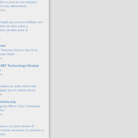
diós a una de sus mejores
no hay alternativa)
utos
 Apple ya es una realidad: por
elo se abre paso y,
iene sentido para el
s
rum
 Teaches How to Use AI to
ower Grids
as
 MIT Technology Review
r
as
jora su tarifa móvil más
gigas por el mismo precio
as
iness.org
gnize When Your Customers
Act
as
sions: La Jedi número 9’
 anime devuelve la emoción a
tica