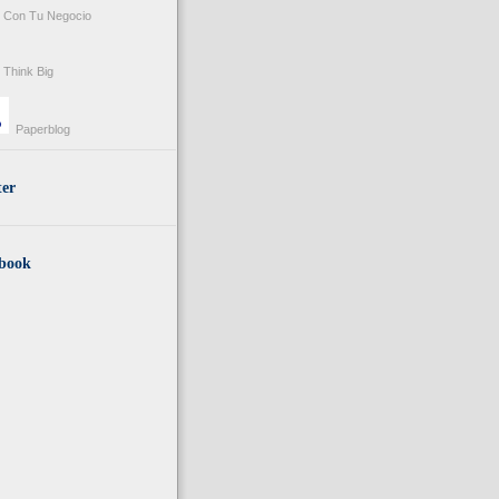
Con Tu Negocio
Think Big
Paperblog
ter
book