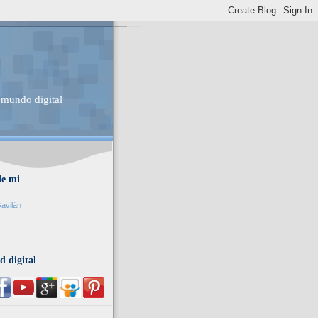
 mundo digital
de mi
avilán
d digital