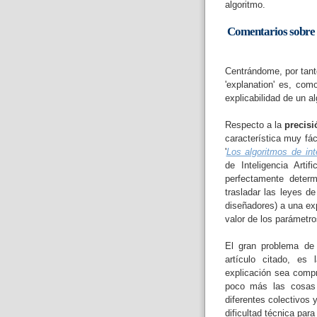
algoritmo.
Comentarios sobre d
Centrándome, por tanto
'explanation' es, com
explicabilidad de un al
Respecto a la
precisi
característica muy fá
'
Los algoritmos de inte
de Inteligencia Arti
perfectamente deter
trasladar las leyes d
diseñadores) a una exp
valor de los parámetro
El gran problema de 
artículo citado, es 
explicación sea comp
poco más las cosas 
diferentes colectivos 
dificultad técnica par