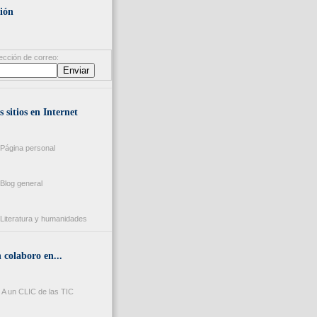
ión
ección de correo:
s sitios en Internet
Página personal
Blog general
Literatura y humanidades
colaboro en...
A un CLIC de las TIC