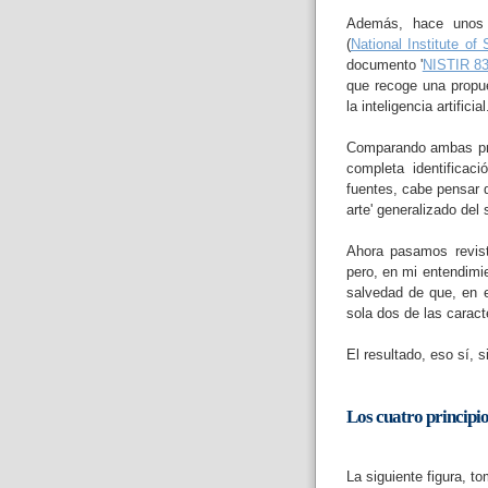
Además, hace unos
(
National Institute o
documento '
NISTIR 831
que recoge una prop
la inteligencia artificia
Comparando ambas pro
completa identifica
fuentes, cabe pensar q
arte' generalizado del 
Ahora pasamos revis
pero, en mi entendimi
salvedad de que, en e
sola dos de las caract
El resultado, eso sí, s
Los cuatro principi
La siguiente figura, 