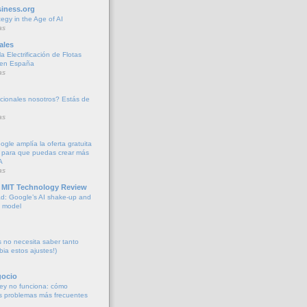
iness.org
tegy in the Age of AI
as
ales
a Electrificación de Flotas
 en España
as
cionales nosotros? Estás de
as
oogle amplía la oferta gratuita
 para que puedas crear más
A
as
 MIT Technology Review
d: Google’s AI shake-up and
e model
no necesita saber tanto
bia estos ajustes!)
gocio
ey no funciona: cómo
os problemas más frecuentes