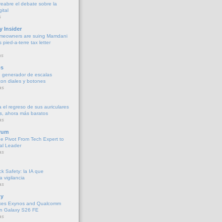
y reabre el debate sobre la
ital
s
y Insider
meowners are suing Mamdani
s pied-a-terre tax letter
as
os
 generador de escalas
con diales y botones
as
 el regreso de sus auriculares
s, ahora más baratos
as
rum
he Pivot From Tech Expert to
al Leader
as
k Safety: la IA que
la vigilancia
as
y
xes Exynos and Qualcomm
 in Galaxy S26 FE
as