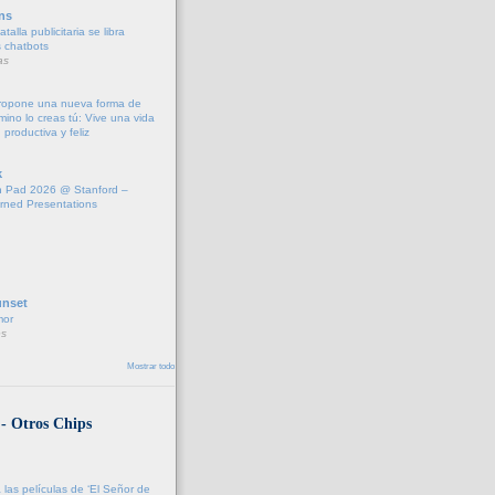
ns
talla publicitaria se libra
s chatbots
as
propone una nueva forma de
amino lo creas tú: Vive una vida
 productiva y feliz
k
 Pad 2026 @ Stanford –
rned Presentations
unset
mor
s
Mostrar todo
 - Otros Chips
 las películas de ‘El Señor de