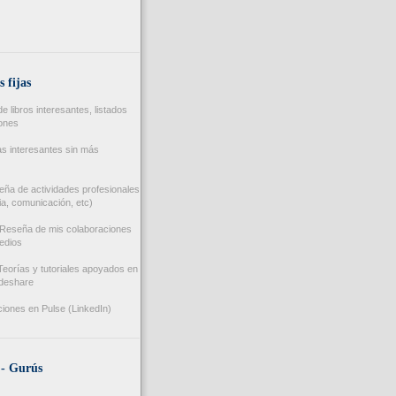
s fijas
 libros interesantes, listados
iones
s interesantes sin más
ña de actividades profesionales
a, comunicación, etc)
Reseña de mis colaboraciones
edios
eorías y tutoriales apoyados en
ideshare
iones en Pulse (LinkedIn)
 - Gurús