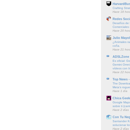
HarvardBus
Crafting Stra
Hace 18 hor
Redes Soci
Desafíos de l
Comerciales
Hace 20 hor
Julio Mayol
¿Animales ra
coña.
Hace 21 hor
ADSLZone
Es oficial: G
Gemini Omni
vídeos con I
Hace 22 hor
Top News -
The Downloa
Meta’s rogu
Hace 1 día
Chica Geek
Google Maps 
sobre ti (cam
Hace 2 días
Con Tu Ne
Santander K
solucionar l
Hace 2 días