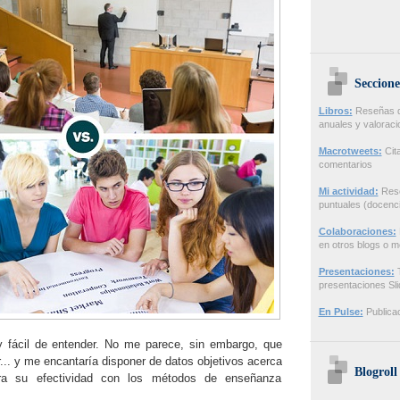
Seccione
Libros:
Reseñas de
anuales y valorac
Macrotweets:
Cita
comentarios
Mi actividad:
Rese
puntuales (docenci
Colaboraciones:
en otros blogs o m
Presentaciones:
T
presentaciones Sl
En Pulse:
Publicac
y fácil de entender. No me parece, sin embargo, que
ar... y me encantaría disponer de datos objetivos acerca
Blogroll
 su efectividad con los métodos de enseñanza