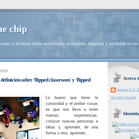
ue chip
iones y lecturas sobre tecnología, economía, empresa y sociedad en un
 2016
Acerca 
definición sobre 'flipped classroom' y 'flipped
Ignacio G.R: G
Lo bueno que tiene la
Ver todo mi perfil
curiosidad y el probar cosas
es que nos lleva a tener
Identida
nuevas experiencias,
conocer nuevas personas e
ideas y, aprender, de una
forma u otra, aprender...