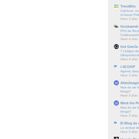
TreceBits
Catchcat: un
si fueran P
Hace 3 días
Incubaweb 
PFU de Rico
Colaboración
Hace 4 días
Isra García
7 códigos de 
Ultraproducti
Hace 4 días
i-SCOOP
Agentic data
Hace 5 días
Alienímagi
How do we f
things?
Hace 5 días
Mind the P
How do we f
things?
Hace 5 días
El Blog de
La verdad de 
Hace 5 días