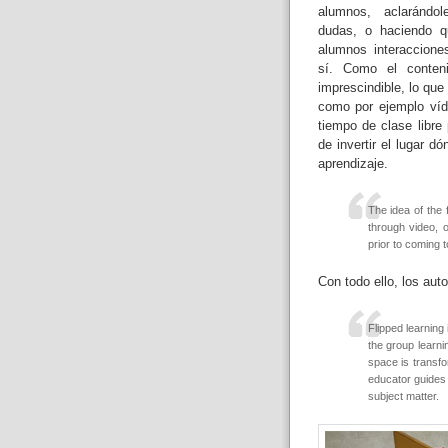
alumnos, aclarándol
dudas, o haciendo q
alumnos interaccione
sí. Como el conten
imprescindible, lo que
como por ejemplo víd
tiempo de clase libre
de invertir el lugar d
aprendizaje.
The idea of the f
through video, o
prior to coming t
Con todo ello, los auto
Flipped learning
the group learni
space is transfo
educator guides 
subject matter.