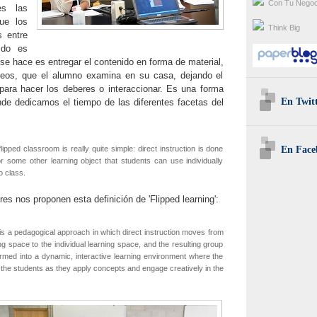
Con Tu Negoc
es las
ue los
Think Big
s entre
ido es
 se hace es entregar el contenido en forma de material,
eos, que el alumno examina en su casa, dejando el
 para hacer los deberes o interaccionar. Es una forma
En Twit
ónde dedicamos el tiempo de las diferentes facetas del
En Face
lipped classroom is really quite simple: direct instruction is done
r some other learning object that students can use individually
o class.
res nos proponen esta definición de 'Flipped learning':
 is a pedagogical approach in which direct instruction moves from
ng space to the individual learning space, and the resulting group
rmed into a dynamic, interactive learning environment where the
the students as they apply concepts and engage creatively in the