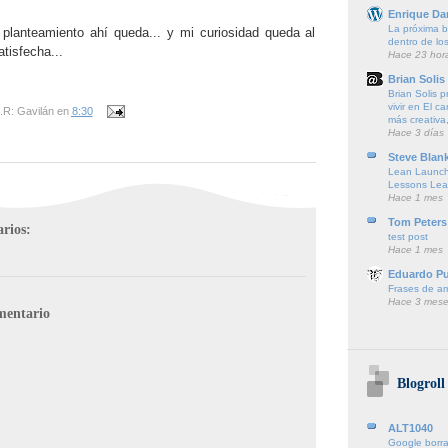
Enrique Da
La próxima ba
 planteamiento ahí queda... y mi curiosidad queda al
dentro de lo
tisfecha...
Hace 23 hor
Brian Solis
Brian Solis 
vivir en El c
.R: Gavilán
en
8:30
más creativa,
Hace 3 días
Steve Blan
Lean Launch
Lessons Lea
Hace 1 mes
Tom Peters
rios:
test post
Hace 1 mes
Eduardo P
Frases de a
Hace 3 mese
mentario
Blogroll
ALT1040
Google borra