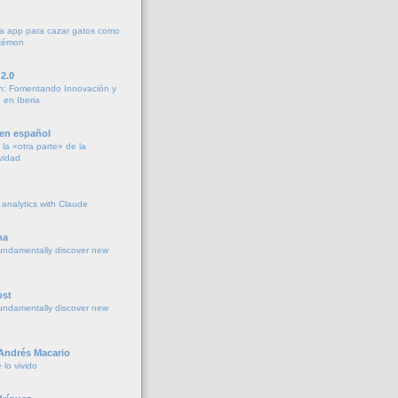
a app para cazar gatos como
okémon
2.0
h: Fomentando Innovación y
 en Iberia
 en español
la «otra parte» de la
vidad
 analytics with Claude
na
undamentally discover new
ost
undamentally discover new
 Andrés Macario
lo vivido