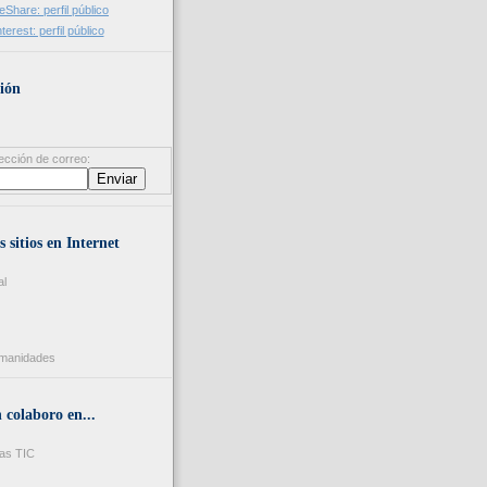
ión
ección de correo:
s sitios en Internet
al
umanidades
colaboro en...
as TIC