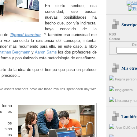
En cierto sentido, esa
curiosidad, ese buscar
nuevas posibilidades ha
hecho que, por vía indirecta,
Suscripc
haya conocido de la
o de '
flipped learning
'. Y también esa curiosidad me
RSS
Correo
a vez conocida la existencia del concepto, intentar
Dir
nder más recurriendo para ello, en este caso, al libro
nathan Bergmann
y
Aaron Sams
los dos profesores de
forma y popularizado esta metodología de enseñanza.
Mis otro
rte de la idea de que el tiempo que pasa un profesor
 precioso...
Página person
le assets teachers have are those minutes spent each day with
Blog general
Literatura y h
r forma
no es
También 
te los
A un CLIC de l
sino
n los