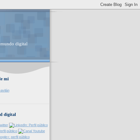
 mundo digital
de mi
avilán
d digital