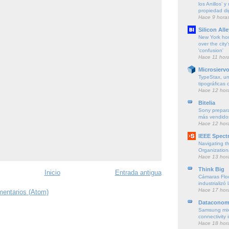
los Anillos’ 
propiedad dig
Hace 9 hora
Silicon Alle
New York ho
over the city'
'confusion'
Hace 11 hor
Microsierv
TypeStax, un
tipográficas 
Hace 12 hor
Bitelia
Sony prepara
más vendido
Hace 12 hor
IEEE Spect
Navigating t
Organization
Hace 13 hor
Think Big
Inicio
Entrada antigua
Cámaras Floc
industrializó 
Hace 17 hor
mentarios (Atom)
Dataconom
Samsung mi
connectivity
Hace 18 hor