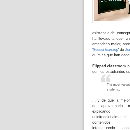
existencia del concept
ha llevado a que, un
entenderlo mejor, apre
'
flipped learning
' de
Jo
química que han dado 
Flipped classroom
pa
con los estudiantes es
The most valuab
students.
... y de que la mejo
de aprovecharlo 
explicando
unidireccionalmen
contenidos 
interactuando co