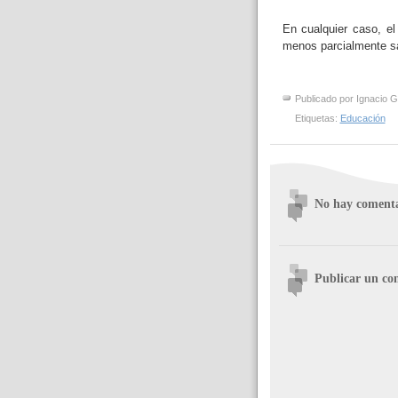
En cualquier caso, el
menos parcialmente sa
Publicado por
Ignacio G
Etiquetas:
Educación
No hay comenta
Publicar un co