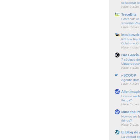
solucionar l
Hace 3 días
TreceBits
Catchcat: un
si fueran P
Hace 3 días
Incubaweb 
PFU de Rico
Colaboración
Hace 4 días
Isra García
7 códigos de 
Ultraproducti
Hace 4 días
i-SCOOP
Agentic data
Hace 5 días
Alienímagi
How do we f
things?
Hace 5 días
Mind the P
How do we f
things?
Hace 5 días
El Blog de
La verdad de 