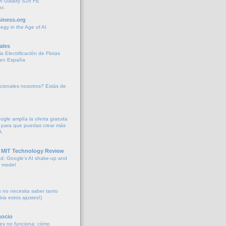
 in Galaxy S26 FE
as
iness.org
tegy in the Age of AI
ales
a Electrificación de Flotas
 en España
cionales nosotros? Estás de
oogle amplía la oferta gratuita
 para que puedas crear más
A
 MIT Technology Review
d: Google’s AI shake-up and
e model
no necesita saber tanto
bia estos ajustes!)
gocio
ey no funciona: cómo