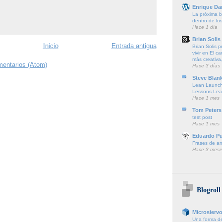
Enrique Da
La próxima ba
dentro de lo
Hace 1 día
Brian Solis
Inicio
Entrada antigua
Brian Solis 
vivir en El c
más creativa,
mentarios (Atom)
Hace 3 días
Steve Blan
Lean Launch
Lessons Lea
Hace 1 mes
Tom Peters
test post
Hace 1 mes
Eduardo P
Frases de a
Hace 3 mese
Blogroll
Microsierv
Una forma de