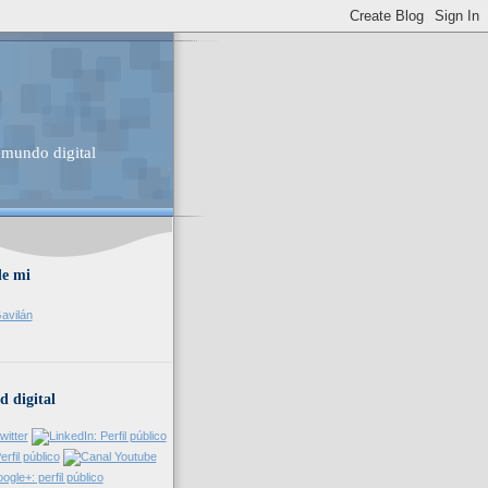
 mundo digital
de mi
avilán
d digital