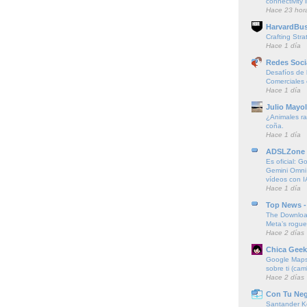
connectivity
Hace 23 hor
HarvardBus
Crafting Stra
Hace 1 día
Redes Soci
Desafíos de l
Comerciales
Hace 1 día
Julio Mayol
¿Animales ra
coña.
Hace 1 día
ADSLZone
Es oficial: G
Gemini Omni
vídeos con I
Hace 1 día
Top News -
The Downloa
Meta’s rogu
Hace 2 días
Chica Geek
Google Maps 
sobre ti (cam
Hace 2 días
Con Tu Ne
Santander K