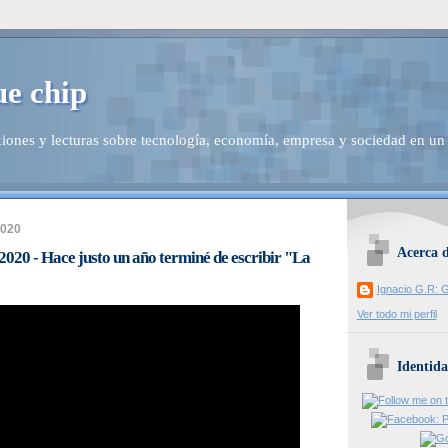
ue chip
iones y lecturas sobre tecnología, economía, empresa y sociedad en un
2020
Acerca 
 2020 - Hace justo un año terminé de escribir "La
Ignacio G.R: G
Ver todo mi perfil
Identida