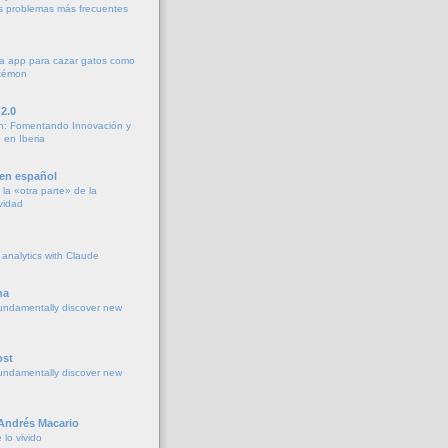
os problemas más frecuentes
a app para cazar gatos como
okémon
2.0
h: Fomentando Innovación y
 en Iberia
 en español
la «otra parte» de la
vidad
 analytics with Claude
na
undamentally discover new
ost
undamentally discover new
 Andrés Macario
lo vivido