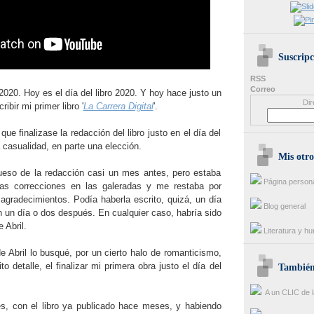
Suscripc
RSS
Correo
2020. Hoy es el día del libro 2020. Y hoy hace justo un
Dir
ibir mi primer libro '
La Carrera Digital
'.
ue finalizase la redacción del libro justo en el día del
a casualidad, en parte una elección.
Mis otro
rueso de la redacción casi un mes antes, pero estaba
Página person
as correcciones en las galeradas y me restaba por
 agradecimientos. Podía haberla escrito, quizá, un día
Blog general
n un día o dos después. En cualquier caso, habría sido
 Abril.
Literatura y h
e Abril lo busqué, por un cierto halo de romanticismo,
o detalle, el finalizar mi primera obra justo el día del
También 
A un CLIC de l
s, con el libro ya publicado hace meses, y habiendo