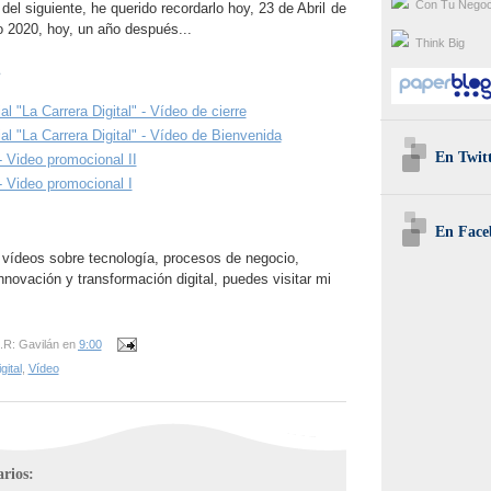
Con Tu Negoc
del siguiente, he querido recordarlo hoy, 23 de Abril de
o 2020, hoy, un año después...
Think Big
al "La Carrera Digital" - Vídeo de cierre
al "La Carrera Digital" - Vídeo de Bienvenida
En Twit
 - Video promocional II
 - Video promocional I
En Face
 vídeos sobre tecnología, procesos de negocio,
novación y transformación digital, puedes visitar mi
.R: Gavilán
en
9:00
gital
,
Vídeo
rios: