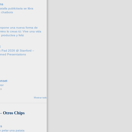
ns
talla publicitaria se libra
s chatbots
propone una nueva forma de
amino lo creas tú: Vive una vida
 productiva y feliz
k
 Pad 2026 @ Stanford –
rned Presentations
unset
mor
s
Mostrar todo
 - Otros Chips
os
 pelar una patata