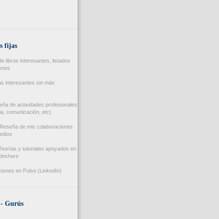
s fijas
 libros interesantes, listados
iones
s interesantes sin más
ña de actividades profesionales
a, comunicación, etc)
Reseña de mis colaboraciones
edios
eorías y tutoriales apoyados en
ideshare
iones en Pulse (LinkedIn)
 - Gurús