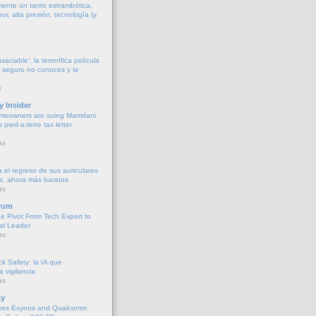
ente un tanto estrambótica,
r, alta presión, tecnología (y
aciable’, la terrorífica película
e seguro no conoces y te
s
y Insider
meowners are suing Mamdani
s pied-a-terre tax letter
as
 el regreso de sus auriculares
s, ahora más baratos
as
rum
he Pivot From Tech Expert to
al Leader
as
k Safety: la IA que
la vigilancia
as
y
xes Exynos and Qualcomm