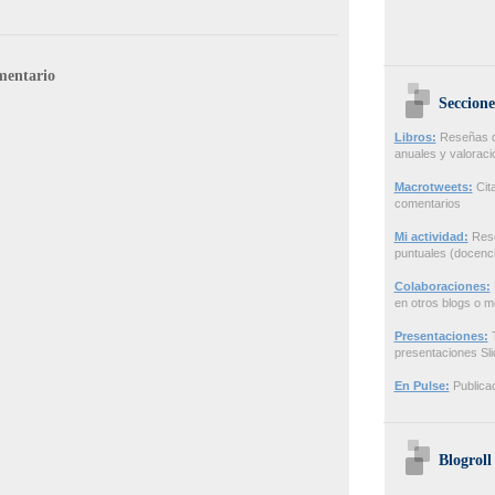
mentario
Seccione
Libros:
Reseñas de
anuales y valorac
Macrotweets:
Cita
comentarios
Mi actividad:
Rese
puntuales (docenci
Colaboraciones:
en otros blogs o m
Presentaciones:
T
presentaciones Sl
En Pulse:
Publicac
Blogroll