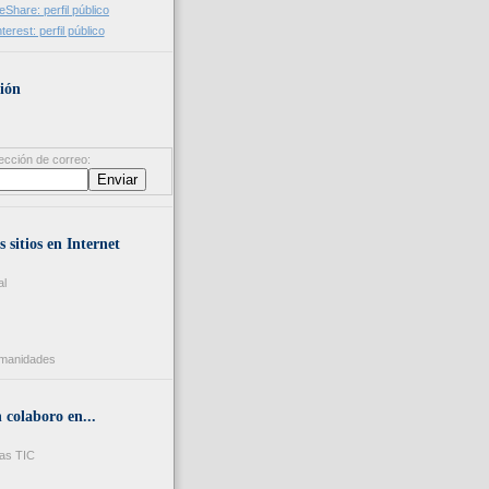
ión
ección de correo:
s sitios en Internet
al
umanidades
colaboro en...
as TIC