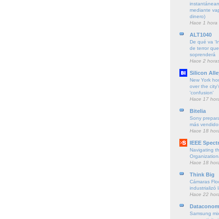
instantáneam
mediante vapo
dinero)
Hace 1 hora
ALT1040
De qué va ‘Ins
de terror qu
soprenderá
Hace 2 hora
Silicon Alle
New York ho
over the city'
'confusion'
Hace 17 hor
Bitelia
Sony prepara
más vendido
Hace 18 hor
IEEE Spect
Navigating t
Organization
Hace 18 hor
Think Big
Cámaras Floc
industrializó 
Hace 22 hor
Dataconom
Samsung mi