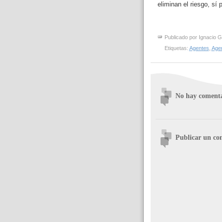
eliminan el riesgo, sí 
Publicado por
Ignacio G
Etiquetas:
Agentes
,
Agen
No hay comenta
Publicar un co