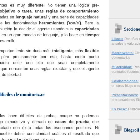
tes es muy diferente. No tienen una lógica pre-
objetivo o tarea
, unas
reglas de comportamiento
sadas en
lenguaje natural
y una serie de capacidades
nte las denominadas
herramientas ('
tools
')
. Pero la
solución la decide el agente usando sus
capacidades
Seccione
en un gran modelo de lenguaje, y lo hace en
tiempo
Libros:
Reseñas de
esarrollo.
anuales y valorac
omportamiento sin duda más
inteligente
, más
flexible
Macrotweets:
Cita
 pero precisamente por eso, hasta cierto punto
comentarios
iero decir con ello que sean completamente
Mi actividad:
Rese
í que no existen unas reglas exactas y que el agente
puntuales (docenci
 de libertad.
Colaboraciones:
en otros blogs o m
difíciles de monitorizar
Presentaciones:
T
presentaciones Sl
En Pulse:
Publicac
d los hace difíciles de probar, porque no podemos
ogo exhaustivo y cerrado de
casos de prueba
que
rcitado con éxito todas los escenarios posibles. Ni
Blogroll
osible definir con claridad cuál es el resultado que
cto para dar por bueno el caso.