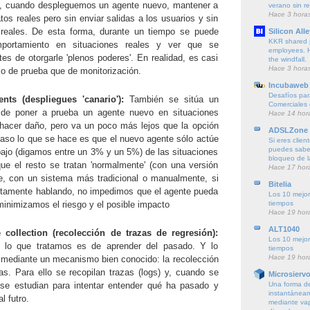
s, cuando despleguemos un agente nuevo, mantener a
verano sin re
Hace 3 hora
tos reales pero sin enviar salidas a los usuarios y sin
s reales. De esta forma, durante un tiempo se puede
Silicon Alle
KKR shared pr
portamiento en situaciones reales y ver que se
employees. H
es de otorgarle 'plenos poderes'. En realidad, es casi
the windfall.
Hace 3 hora
 de prueba que de monitorización.
Incubaweb 
Desafíos para
ts (despliegues 'canario'):
También se sitúa un
Comerciales
 de poner a prueba un agente nuevo en situaciones
Hace 14 hor
e hacer daño, pero va un poco más lejos que la opción
ADSLZone
 caso lo que se hace es que el nuevo agente sólo actúe
Si eres client
puedes saber
bajo (digamos entre un 3% y un 5%) de las situaciones
bloqueo de 
que el resto se tratan 'normalmente' (con una versión
Hace 17 hor
te, con un sistema más tradicional o manualmente, si
Bitelia
ictamente hablando, no impedimos que el agente pueda
Los 10 mejor
tiempos
minimizamos el riesgo y el posible impacto
Hace 19 hor
ALT1040
 collection (recolección de trazas de regresión):
Los 10 mejor
 lo que tratamos es de aprender del pasado. Y lo
tiempos
Hace 19 hor
mediante un mecanismo bien conocido: la recolección
zas. Para ello se recopilan trazas (logs) y, cuando se
Microsierv
Una forma de
 se estudian para intentar entender qué ha pasado y
instantáneam
l futro.
mediante vapo