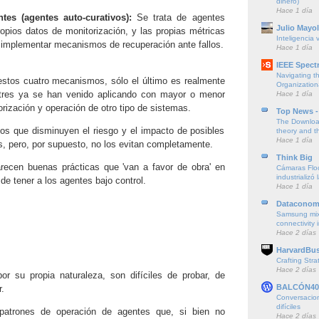
dinero)
Hace 1 día
ntes (agentes auto-curativos):
Se trata de agentes
Julio Mayol
ropios datos de monitorización, y las propias métricas
Inteligencia 
implementar mecanismos de recuperación ante fallos.
Hace 1 día
IEEE Spect
Navigating t
stos cuatro mecanismos, sólo el último es realmente
Organization
tres ya se han venido aplicando con mayor o menor
Hace 1 día
orización y operación de otro tipo de sistemas.
Top News -
The Download
s que disminuyen el riesgo y el impacto de posibles
theory and th
Hace 1 día
, pero, por supuesto, no los evitan completamente.
Think Big
recen buenas prácticas que 'van a favor de obra' en
Cámaras Floc
industrializó 
de tener a los agentes bajo control.
Hace 1 día
Dataconom
Samsung mi
connectivity
Hace 2 días
HarvardBus
Crafting Stra
Hace 2 días
r su propia naturaleza, son difíciles de probar, de
BALCÓN40
.
Conversacion
difíciles
patrones de operación de agentes que, si bien no
Hace 2 días