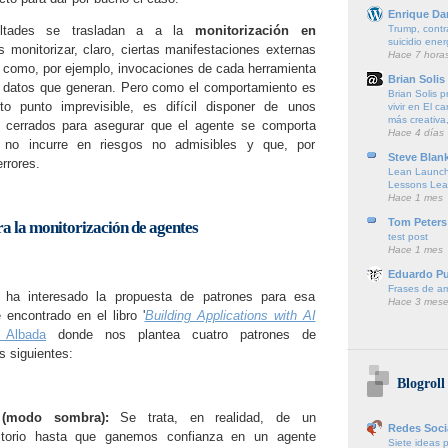
Enrique Da
Trump, contr
ultades se trasladan a a la
monitorización en
suicidio ener
 monitorizar, claro, ciertas manifestaciones externas
Hace 7 hora
como, por ejemplo, invocaciones de cada herramienta
Brian Solis
s datos que generan. Pero como el comportamiento es
Brian Solis 
rto punto imprevisible, es difícil disponer de unos
vivir en El c
más creativa,
 cerrados para asegurar que el agente se comporta
Hace 4 días
no incurre en riesgos no admisibles y que, por
Steve Blan
rrores.
Lean Launch
Lessons Lea
Hace 1 mes
Tom Peters
a la monitorización de agentes
test post
Hace 1 mes
Eduardo P
Frases de a
a interesado la propuesta de patrones para esa
Hace 3 mese
 encontrado en el libro '
Building Applications with AI
 Albada
donde nos plantea cuatro patrones de
s siguientes:
Blogroll
(modo sombra):
Se trata, en realidad, de un
Redes Soci
itorio hasta que ganemos confianza en un agente
Siete ideas 