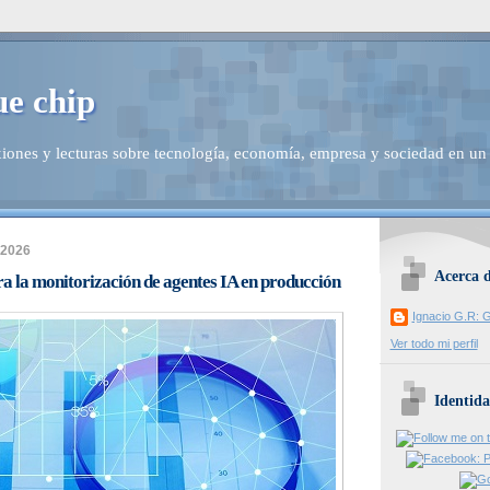
ue chip
iones y lecturas sobre tecnología, economía, empresa y sociedad en un
 2026
Acerca 
a la monitorización de agentes IA en producción
Ignacio G.R: G
Ver todo mi perfil
Identida