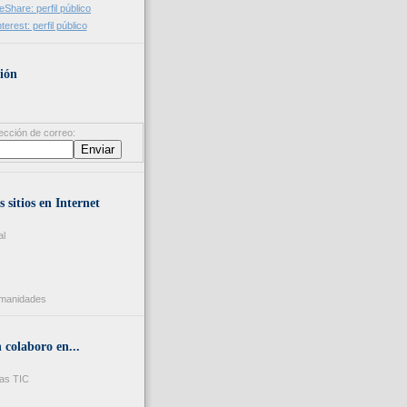
ión
ección de correo:
s sitios en Internet
al
umanidades
colaboro en...
as TIC