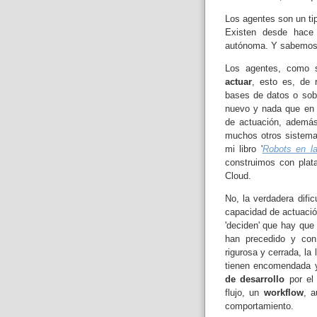
Los agentes son un ti
Existen desde hace
autónoma. Y sabemos m
Los agentes, como 
actuar
, esto es, de 
bases de datos o sob
nuevo y nada que en 
de actuación, además
muchos otros sistema
mi libro '
Robots en l
construimos con pla
Cloud.
No, la verdadera difi
capacidad de actuació
'deciden' que hay qu
han precedido y con
rigurosa y cerrada, la
tienen encomendada y
de desarrollo
por el 
flujo, un
workflow
, a
comportamiento.