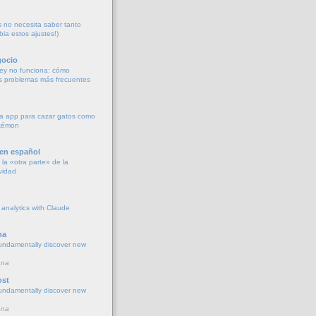
no necesita saber tanto
bia estos ajustes!)
gocio
ey no funciona: cómo
os problemas más frecuentes
a app para cazar gatos como
okémon
 en español
la «otra parte» de la
vidad
 analytics with Claude
na
undamentally discover new
ana
ost
undamentally discover new
ana