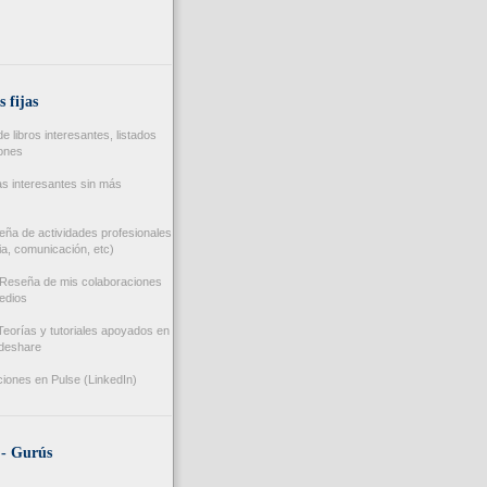
s fijas
 libros interesantes, listados
iones
s interesantes sin más
ña de actividades profesionales
a, comunicación, etc)
Reseña de mis colaboraciones
edios
eorías y tutoriales apoyados en
ideshare
iones en Pulse (LinkedIn)
 - Gurús