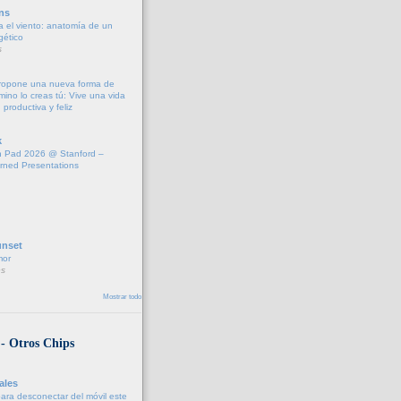
ns
a el viento: anatomía de un
gético
s
propone una nueva forma de
amino lo creas tú: Vive una vida
 productiva y feliz
k
 Pad 2026 @ Stanford –
rned Presentations
unset
mor
s
Mostrar todo
 - Otros Chips
ales
para desconectar del móvil este