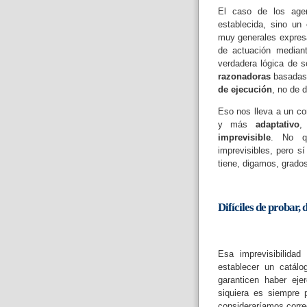
El caso de los agen
establecida, sino un
muy generales expre
de actuación media
verdadera lógica de 
razonadoras
basadas 
de ejecución
, no de d
Eso nos lleva a un c
y más
adaptativo
,
imprevisible
. No qu
imprevisibles, pero s
tiene, digamos, grados
Difíciles de probar, 
Esa imprevisibilida
establecer un catál
garanticen haber eje
siquiera es siempre p
consideraríamos corre