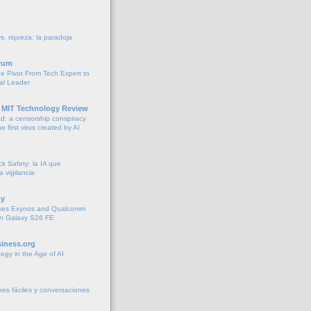
vs. riqueza: la paradoja
rum
he Pivot From Tech Expert to
al Leader
 MIT Technology Review
: a censorship conspiracy
e first virus created by AI
k Safety: la IA que
la vigilancia
y
xes Exynos and Qualcomm
 in Galaxy S26 FE
iness.org
tegy in the Age of AI
es fáciles y conversaciones