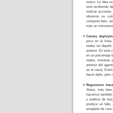
nuevo. La idea e
este recibiendo da
realizar accione
observar su com
comporta bien, ant
más un mecanismo
Canary deploymen
poco en la línea
reales sin dejarl
anterior. En este
en un porcentaje 
reales, mientras 
anterior del agen
es el caso). Estr
hacer daño, pero 
Regression trace
Ahora, más bien,
hacemos también 
y análisis de tra
produce un fallo,
arreglarlo de cara a