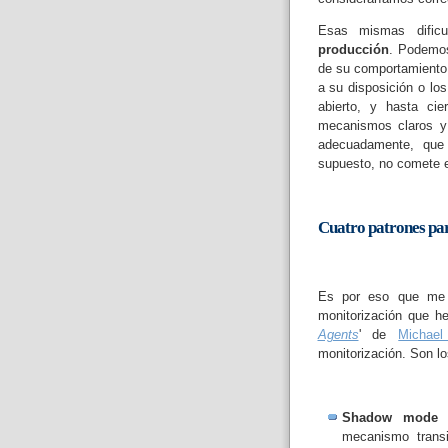
Esas mismas dific
producción
. Podemos
de su comportamiento 
a su disposición o lo
abierto, y hasta cie
mecanismos claros y
adecuadamente, que 
supuesto, no comete e
Cuatro patrones par
Es por eso que me h
monitorización que he
Agents
' de
Michael
monitorización. Son lo
Shadow mode 
mecanismo trans