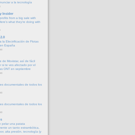
nunciar a la tecnología
s
y Insider
ofits from a big sale with
ere's what they're doing with
s
2.0
 la Electrificación de Flotas
 en España
as
e de Movistar, así de fácil
 si te ves afectado por el
las ONT en septiembre
as
es documentales de todos los
as
es documentales de todos los
as
os
 pelar una patata
ente un tanto estrambótica,
r, alta presión, tecnología (y