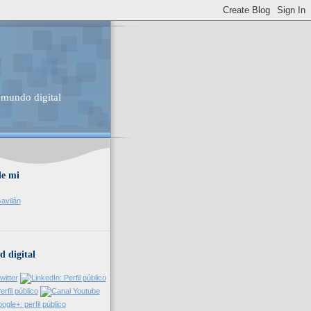
 mundo digital
de mi
avilán
d digital