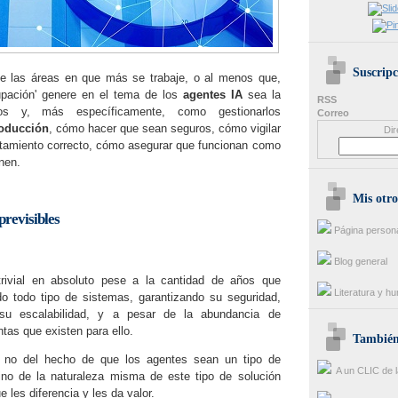
Suscripc
e las áreas en que más se trabaje, o al menos que,
pación' genere en el tema de los
agentes IA
sea la
RSS
os y, más específicamente, como gestionarlos
Correo
oducción
, cómo hacer que sean seguros, cómo vigilar
Dir
tamiento correcto, cómo asegurar que funcionan como
nen.
Mis otro
previsibles
Página person
Blog general
rivial en absoluto pese a la cantidad de años que
Literatura y h
o todo tipo de sistemas, garantizando su seguridad,
su escalabilidad, y a pesar de la abundancia de
tas que existen para ello.
También 
e, no del hecho de que los agentes sean un tipo de
A un CLIC de l
ino de la naturaleza misma de este tipo de solución
 les diferencia y les da valor.