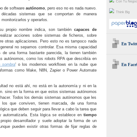
Con Tu Negoc
po de software
autónomo
, pero eso no es nada nuevo.
Think Big
 décadas sistemas que se comportan de manera
onitorizarlos y operarlos.
su propio nombre indica, son también
capaces de
realizar acciones sobre sistemas de ficheros, sobre
re otras aplicaciones. Pero esto no es tampoco nada
En Twit
general no sepamos controlar. Esa misma capacidad
 de una forma bastante parecida, la tienen también
s autónomos, como los robots RPA que describía en
a sombra
' o los modernos workflows en la nube que
En Face
taformas como Make, N8N, Zapier o Power Automate
cultad no está ahí, no está en la autonomía y ni en la
n. sino en la forma en que estos sistemas autónomos
e hacer. Todos los demás sistemas autónomos que les
 los que conviven, tienen marcada, de una forma
 lógica que deben seguir para llevar a cabo la tarea que
 automatizarla. Esta lógica se establece en
tiempo
propio desarrollador y suele adoptar la forma de un
unque pueden existir otras formas de fijar reglas de