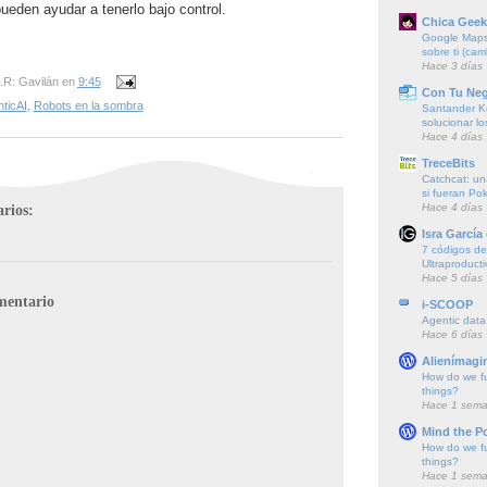
pueden ayudar a tenerlo bajo control.
Chica Geek
Google Maps 
sobre ti (cam
Hace 3 días
.R: Gavilán
en
9:45
Con Tu Ne
ticAI
,
Robots en la sombra
Santander K
solucionar l
Hace 4 días
TreceBits
Catchcat: un
si fueran P
Hace 4 días
rios:
Isra García
7 códigos de 
Ultraproducti
Hace 5 días
mentario
i-SCOOP
Agentic data
Hace 6 días
Alienímagi
How do we f
things?
Hace 1 sem
Mind the P
How do we f
things?
Hace 1 sem