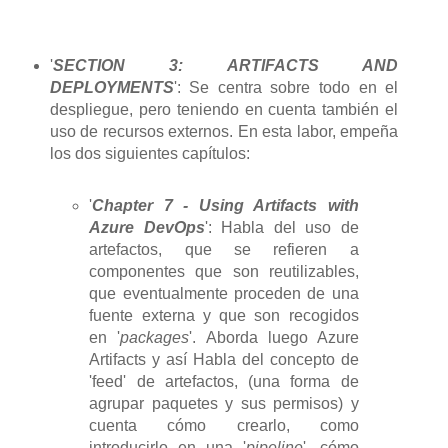
'
SECTION 3: ARTIFACTS AND
DEPLOYMENTS
': Se centra sobre todo en el
despliegue, pero teniendo en cuenta también el
uso de recursos externos. En esta labor, empeña
los dos siguientes capítulos:
'
Chapter 7 - Using Artifacts with
Azure DevOps
': Habla del uso de
artefactos, que se refieren a
componentes que son reutilizables,
que eventualmente proceden de una
fuente externa y que son recogidos
en '
packages
'. Aborda luego Azure
Artifacts y así Habla del concepto de
'feed' de artefactos, (una forma de
agrupar paquetes y sus permisos) y
cuenta cómo crearlo, como
introducirlo en una '
pipeline
', cómo