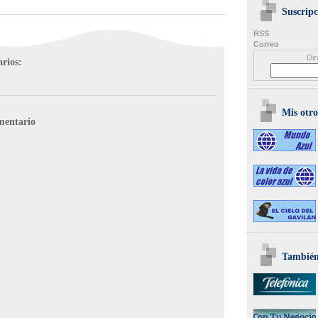
Suscripc
RSS
Correo
Dir
rios:
Mis otro
mentario
También 