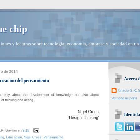
ue chip
iones y lecturas sobre tecnología, economía, empresa y sociedad en un
ro de 2014
Acerca 
ucación del pensamiento
Ignacio G.R: G
ot only about the development of knowledge but also about
Ver todo mi perfil
of thinking and acting.
Nigel Cross
Identida
'Design Thinking'
.R: Gavilán
en
9:15
ing
,
Educación
,
Nigel Cross
,
Pensamiento