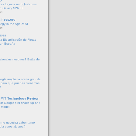
xes Exynos and Qualcomm
 in Galaxy S26 FE
as
iness.org
tegy in the Age of AI
as
ales
a Electrificación de Flotas
 en España
cionales nosotros? Estás de
oogle amplía la oferta gratuita
 para que puedas crear más
A
 MIT Technology Review
d: Google’s AI shake-up and
e model
no necesita saber tanto
bia estos ajustes!)