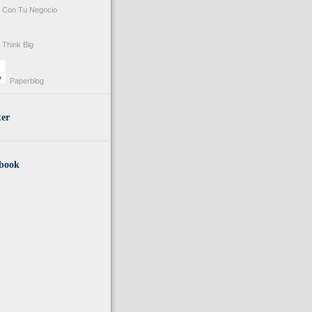
Con Tu Negocio
Think Big
Paperblog
ter
book