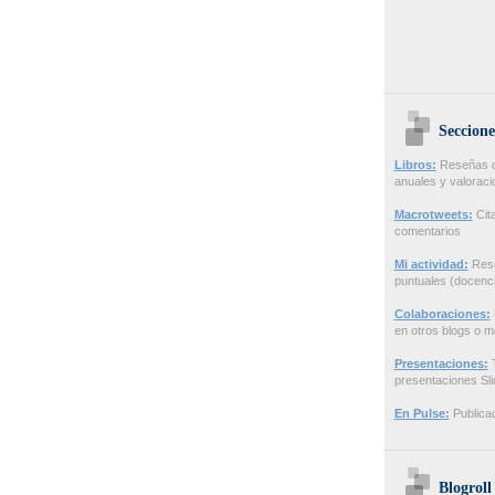
Seccione
Libros:
Reseñas de
anuales y valorac
Macrotweets:
Cita
comentarios
Mi actividad:
Rese
puntuales (docenci
Colaboraciones:
en otros blogs o m
Presentaciones:
T
presentaciones Sl
En Pulse:
Publicac
Blogroll