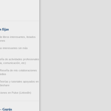
s fijas
 libros interesantes, listados
iones
s interesantes sin más
ña de actividades profesionales
a, comunicación, etc)
Reseña de mis colaboraciones
edios
eorías y tutoriales apoyados en
ideshare
iones en Pulse (LinkedIn)
 - Gurús