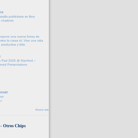
ns
talla publicitaria se libra
s chatbots
propone una nueva forma de
amino lo creas tú: Vive una vida
 productiva y feliz
k
 Pad 2026 @ Stanford –
rned Presentations
unset
mor
s
Mostrar todo
 - Otros Chips