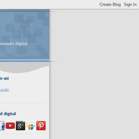
 mundo digital
de mi
avilán
d digital