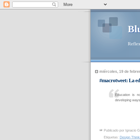
Bl
Reflex
miércoles, 19 de febre
#macrotweet: La ed
Education is n
developing ways 
Publicado por
Ignacio G
Etiquetas:
Design Think