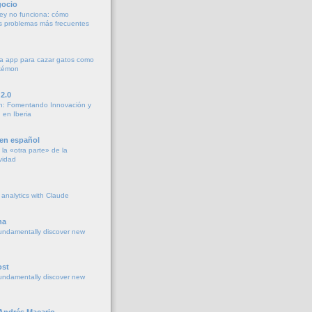
gocio
ey no funciona: cómo
os problemas más frecuentes
a app para cazar gatos como
okémon
2.0
h: Fomentando Innovación y
 en Iberia
 en español
la «otra parte» de la
vidad
 analytics with Claude
na
undamentally discover new
ost
undamentally discover new
 Andrés Macario