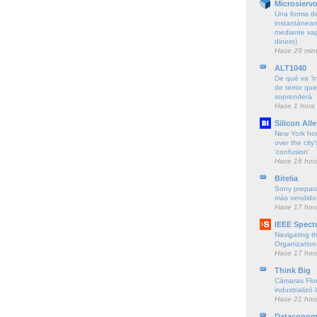
Microsierv
Una forma de
instantáneam
mediante vapo
dinero)
Hace 29 min
ALT1040
De qué va ‘Ins
de terror qu
soprenderá
Hace 1 hora
Silicon Alle
New York ho
over the city'
'confusion'
Hace 16 hor
Bitelia
Sony prepara
más vendido
Hace 17 hor
IEEE Spect
Navigating t
Organization
Hace 17 hor
Think Big
Cámaras Floc
industrializó 
Hace 21 hor
Dataconom