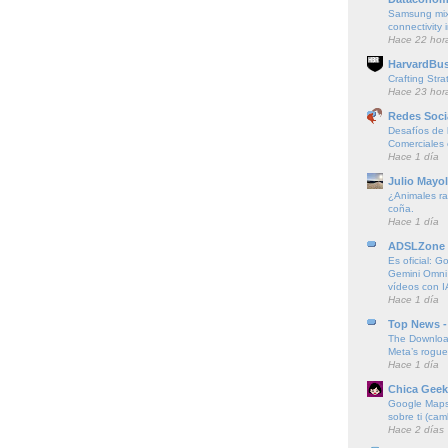
Samsung mi
connectivity
Hace 22 hor
HarvardBus
Crafting Stra
Hace 23 hor
Redes Soci
Desafíos de l
Comerciales
Hace 1 día
Julio Mayol
¿Animales ra
coña.
Hace 1 día
ADSLZone
Es oficial: G
Gemini Omni
vídeos con I
Hace 1 día
Top News -
The Downloa
Meta’s rogu
Hace 1 día
Chica Geek
Google Maps 
sobre ti (cam
Hace 2 días