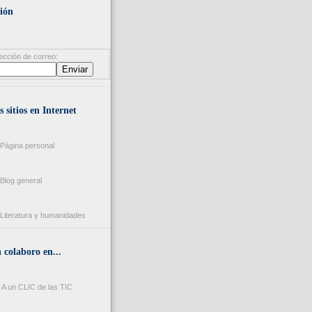
ión
ección de correo:
s sitios en Internet
Página personal
Blog general
Literatura y humanidades
colaboro en...
A un CLIC de las TIC