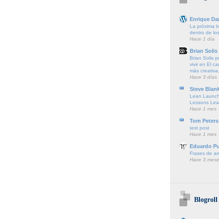
Enrique Da
La próxima ba
dentro de lo
Hace 1 día
Brian Solis
Brian Solis 
vivir en El c
más creativa,
Hace 3 días
Steve Blan
Lean Launch
Lessons Lea
Hace 1 mes
Tom Peters
test post
Hace 1 mes
Eduardo P
Frases de a
Hace 3 mese
Blogroll