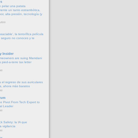
os
 pelar una patata
ente un tanto estrambótica,
r, alta presión, tecnología (y
utos
aciable’, la terrorífica película
e seguro no conoces y te
y Insider
meowners are suing Mamdani
s pied-a-terre tax letter
as
 el regreso de sus auriculares
s, ahora más baratos
as
rum
he Pivot From Tech Expert to
al Leader
as
k Safety: la IA que
la vigilancia
as
y