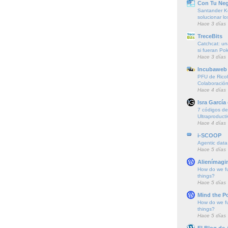
Con Tu Ne
Santander K
solucionar l
Hace 3 días
TreceBits
Catchcat: un
si fueran P
Hace 3 días
Incubaweb 
PFU de Rico
Colaboración
Hace 4 días
Isra García
7 códigos de 
Ultraproducti
Hace 4 días
i-SCOOP
Agentic data
Hace 5 días
Alienímagi
How do we f
things?
Hace 5 días
Mind the P
How do we f
things?
Hace 5 días
El Blog de