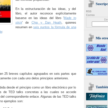
Suscripc
En la estructuración de las ideas, y del
RSS
libro, el autor reconoce explícitamente
Correo
basarse en las ideas del libro '
Made to
Dir
stick
' de
Chip y Dan Heath
, quienes
resumen en
seis puntos la fórmula de una
le
:
Mis otro
a en 25 breves capítulos agrupados en seis partes que
amente con cada uno delos principios anteriores.
También 
ida desde el principio como un libro electrónico por lo
s de TED talks concretas a las cuales se accede
s del corrrespondiente enlace. Algunas de las TED talks
omo ejemplos son: