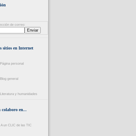
ión
ección de correo:
s sitios en Internet
Página personal
Blog general
Literatura y humanidades
colaboro en...
A un CLIC de las TIC