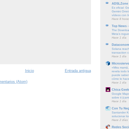
ADSLZone
Es oficial: G
Gemini Omni
vídeos con I
Hace 8 hora
Top News -
The Downloa
Meta’s rogu
Hace 1 día
Dataconom
Solana reach
transaction 
Hace 1 día
Microsierv
«Mira mamá, 
Inicio
Entrada antigua
revela todo l
puede saber 
cómo lo hac
mentarios (Atom)
Hace 1 día
Chica Geek
Google Maps 
sobre ti (cam
Hace 1 día
Con Tu Ne
Santander K
solucionar l
Hace 2 días
Redes Soci