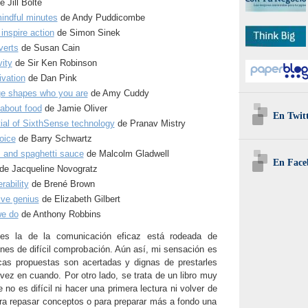
 Jill Bolte
mindful minutes
de Andy Puddicombe
inspire action
de Simon Sinek
verts
de Susan Cain
vity
de Sir Ken Robinson
ivation
de Dan Pink
ge shapes who you are
de Amy Cuddy
 about food
de Jamie Oliver
En Twit
ntial of SixthSense technology
de Pranav Mistry
oice
de Barry Schwartz
 and spaghetti sauce
de Malcolm Gladwell
En Face
de Jacqueline Novogratz
rability
de Brené Brown
ive genius
de Elizabeth Gilbert
e do
de Anthony Robbins
s la de la comunicación eficaz está rodeada de
ones de difícil comprobación. Aún así, mi sensación es
cas propuestas son acertadas y dignas de prestarles
vez en cuando. Por otro lado, se trata de un libro muy
e no es difícil ni hacer una primera lectura ni volver de
ra repasar conceptos o para preparar más a fondo una