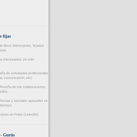
s fijas
 libros interesantes, listados
iones
s interesantes sin más
ña de actividades profesionales
a, comunicación, etc)
Reseña de mis colaboraciones
edios
eorías y tutoriales apoyados en
ideshare
iones en Pulse (LinkedIn)
 - Gurús