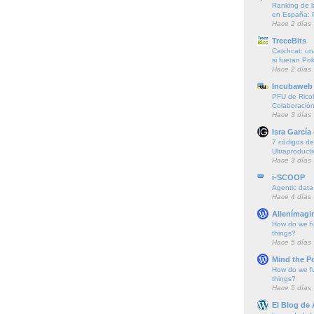
Ranking de l
en España: 
Hace 2 días
TreceBits
Catchcat: un
si fueran P
Hace 2 días
Incubaweb 
PFU de Rico
Colaboración
Hace 3 días
Isra García
7 códigos de 
Ultraproducti
Hace 3 días
i-SCOOP
Agentic data
Hace 4 días
Alienímagi
How do we f
things?
Hace 5 días
Mind the P
How do we f
things?
Hace 5 días
El Blog de