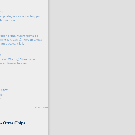
ns
l privilegio de cobrar hoy por
 de mañana
propone una nueva forma de
amino lo creas tú: Vive una vida
 productiva y feliz
k
 Pad 2026 @ Stanford –
rned Presentations
unset
mor
s
Mostrar todo
 - Otros Chips