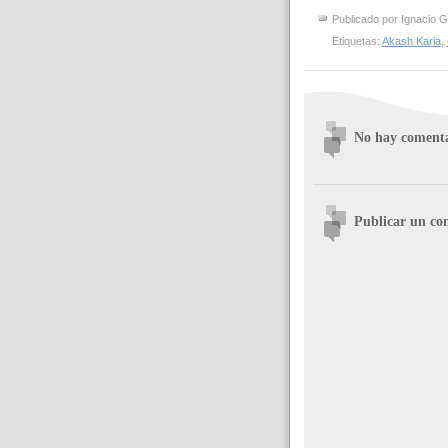
Publicado por
Ignacio G
Etiquetas:
Akash Karia
,
No hay comenta
Publicar un co