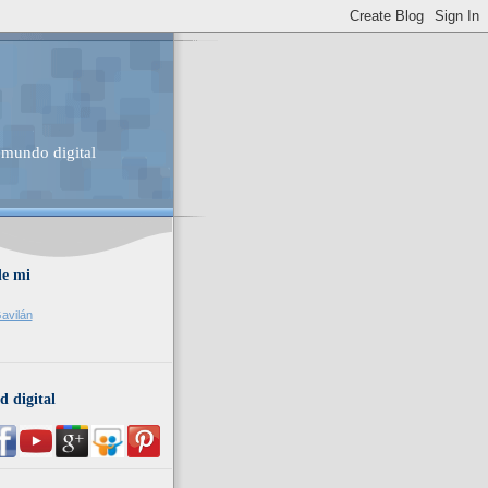
 mundo digital
de mi
avilán
d digital