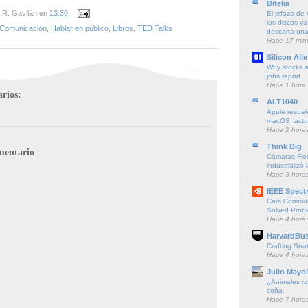
Bitelia
.R: Gavilán
en
13:30
El jefazo de
los discos ya
Comunicación
,
Hablar en público
,
Libros
,
TED Talks
descarta una 
Hace 17 min
Silicon Alle
Why stocks ar
jobs report
Hace 1 hora
rios:
ALT1040
Apple resuelv
macOS: actua
Hace 2 hora
Think Big
mentario
Cámaras Floc
industrializó 
Hace 3 hora
IEEE Spect
Cars Communi
Solved Prob
Hace 4 hora
HarvardBus
Crafting Stra
Hace 4 hora
Julio Mayol
¿Animales ra
coña.
Hace 7 hora