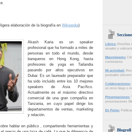
te.
ligera elaboración de la biografía en
Wikipedia
)
Seccione
Akash Karia es un speaker
Libros:
Reseñas de
profesional que ha formado a miles de
anuales y valorac
personas en todo el mundo, desde
Macrotweets:
Cita
banqueros en Hong Kong, hasta
comentarios
profesores de yoga en Tailandia
pasando por altos ejecutivos en
Mi actividad:
Rese
puntuales (docenci
Dubai. Es un laureado preparador que
ha sido incluido entre los 10 mejores
Colaboraciones:
speakers de Asia Pacífico.
en otros blogs o m
Actualmente es el máximo directivo
Presentaciones:
T
comercial de una gran compañía en
presentaciones Sl
Tanzania, en cuyo papel dirige los
departamentos de ventas, marketing
En Pulse:
Publicac
y relación.
sobre hablar en público , compartiendo herramientas y
Blogroll
el precio de una taza de café. Lo que le diferencia de