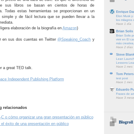
ue sus libros se basan en cientos de horas de
iva. Todas estas herramientas se proporcionan en un
Enrique Da
Elon Musk y e
simple y de fácil lectura que se pueden llevar a la
los milagros
mediata.
Hace 1 día
ligera elaboración de la biografía en
Amazon
)
Brian Solis
Brian Solis 
r en sus dos cuentas en Twitter
@Speaking_Coach
y
vivir en El c
más creativa,
Hace 2 días
Steve Blan
Lean Launch
Lessons Lea
Hace 1 mes
r a great TED talk.
Tom Peters
test post
ace Independent Publishing Platform
Hace 1 mes
Eduardo P
Frases de a
Hace 3 mese
og relacionados
-C o cómo organizar una gran presentación en público
Blogroll
 el éxito de una presentación en público