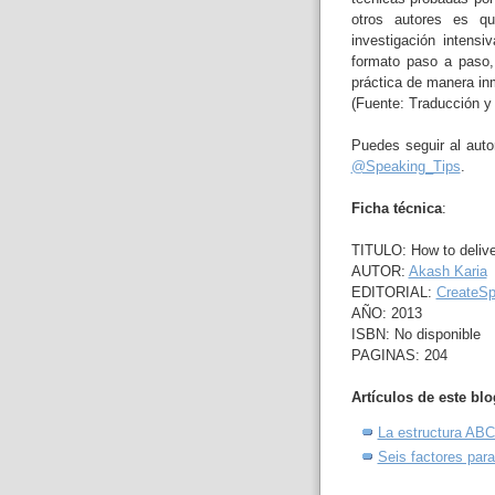
otros autores es q
investigación intens
formato paso a paso, 
práctica de manera in
(Fuente: Traducción y 
Puedes seguir al auto
@Speaking_Tips
.
Ficha técnica
:
TITULO: How to delive
AUTOR:
Akash Karia
EDITORIAL:
CreateSp
AÑO: 2013
ISBN: No disponible
PAGINAS: 204
Artículos de este bl
La estructura ABC
Seis factores para