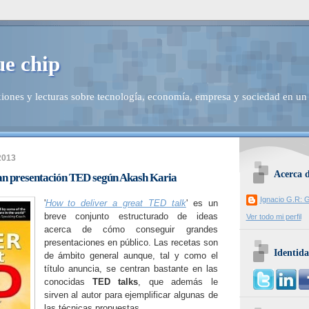
ue chip
iones y lecturas sobre tecnología, economía, empresa y sociedad en un
2013
Acerca 
n presentación TED según Akash Karia
Ignacio G.R: G
'
How to deliver a great TED talk
' es un
breve conjunto estructurado de ideas
Ver todo mi perfil
acerca de cómo conseguir grandes
presentaciones en público. Las recetas son
Identida
de ámbito general aunque, tal y como el
título anuncia, se centran bastante en las
conocidas
TED talks
, que además le
sirven al autor para ejemplificar algunas de
las técnicas propuestas.