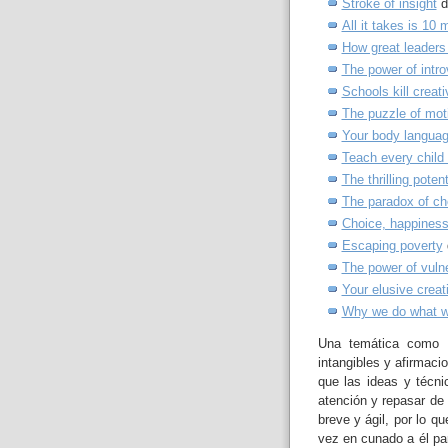
Stroke of insight
de
All it takes is 10 
How great leaders 
The power of intro
Schools kill creati
The puzzle of mot
Your body langua
Teach every child
The thrilling pote
The paradox of ch
Choice, happiness
Escaping poverty
The power of vulne
Your elusive creat
Why we do what w
Una temática como e
intangibles y afirmaci
que las ideas y técni
atención y repasar de 
breve y ágil, por lo qu
vez en cunado a él pa