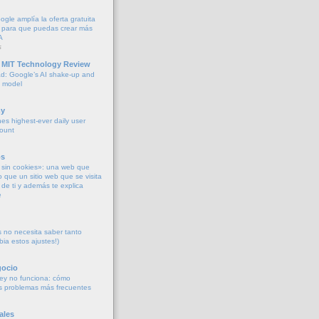
oogle amplía la oferta gratuita
 para que puedas crear más
A
s
 MIT Technology Review
d: Google’s AI shake-up and
e model
y
es highest-ever daily user
count
os
sin cookies»: una web que
o que un sitio web que se visita
de ti y además te explica
e
no necesita saber tanto
bia estos ajustes!)
gocio
ey no funciona: cómo
os problemas más frecuentes
ales