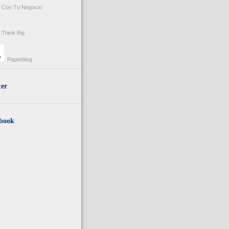
Con Tu Negocio
Think Big
Paperblog
ter
book