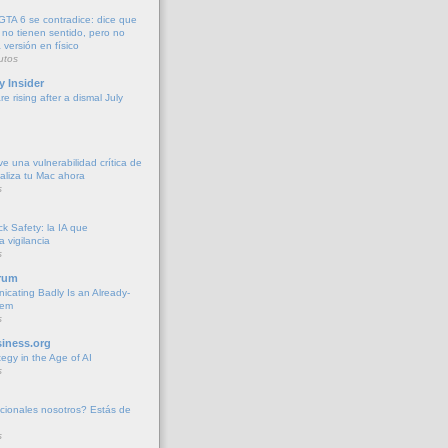
 GTA 6 se contradice: dice que
 no tienen sentido, pero no
versión en físico
utos
y Insider
e rising after a dismal July
e una vulnerabilidad crítica de
liza tu Mac ahora
s
k Safety: la IA que
la vigilancia
s
rum
cating Badly Is an Already-
lem
s
iness.org
tegy in the Age of AI
s
cionales nosotros? Estás de
s