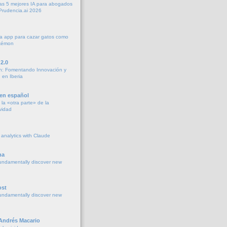
as 5 mejores IA para abogados
Prudencia.ai 2026
a app para cazar gatos como
okémon
2.0
h: Fomentando Innovación y
 en Iberia
 en español
la «otra parte» de la
vidad
 analytics with Claude
na
undamentally discover new
ost
undamentally discover new
 Andrés Macario