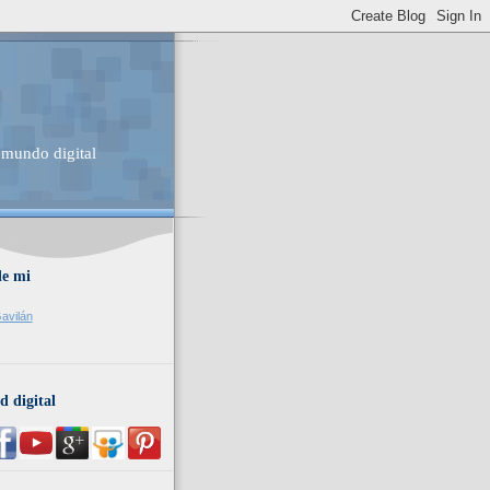
 mundo digital
de mi
avilán
d digital