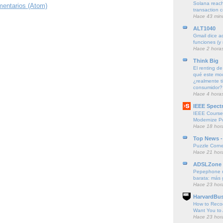
Solana reach
mentarios (Atom)
transaction 
Hace 43 min
ALT1040
Gmail dice a
funciones (y 
Hace 2 hora
Think Big
El renting de
qué este mod
¿realmente t
consumidor?
Hace 4 hora
IEEE Spect
IEEE Course
Modernize P
Hace 18 hor
Top News -
Puzzle Corne
Hace 21 hor
ADSLZone
Pepephone me
barata: más 
Hace 23 hor
HarvardBus
How to Reco
Want You to 
Hace 23 hor