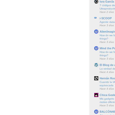
Isra García
7 códigos de 
Ultraproducti
Hace 2 días
i-SCOOP
Agentic data
Hace 3 días
Alienímagi
How do we f
things?
Hace 3 días
Mind the P
How do we f
things?
Hace 3 días
El Blog de
La verdad de 
Hace 4 días
Hernán Rod
Cuando la IA
equivocada
Hace 4 días
Chica Geek
Mis gadgets 
motivo difere
Hace 5 días
BALCÓN40