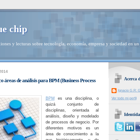
ue chip
iones y lecturas sobre tecnología, economía, empresa y sociedad en un
 2014
Acerca 
co áreas de análisis para BPM (Business Process
Ignacio G.R: G
BPM
es una disciplina, o
Ver todo mi perfil
quizá conjunto de
disciplinas, orientada al
Identida
análisis, diseño y modelado
de procesos de negocio. Por
diferentes motivos es un
área de conocimiento a la
que históricamente, y de