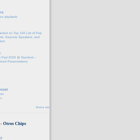
ns
fico alquilado
Named on Top 100 List of Pop
rts, Keynote Speakers, and
ders
k
 Pad 2026 @ Stanford –
rned Presentations
unset
mor
s
Mostrar todo
 - Otros Chips
y