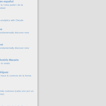
 en español
la «otra parte» de la
vidad
 analytics with Claude
na
undamentally discover new
ost
undamentally discover new
 Andrés Macario
lo vivido
ríguez
 hace lo correcto de la forma
más curiosos (cada uno por un
nte)