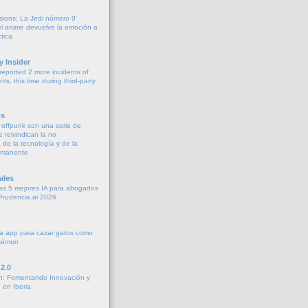
sions: La Jedi número 9’
 anime devuelve la emoción a
tica
y Insider
eported 2 more incidents of
ts, this time during third-party
os
o offpunk son una serie de
e reivindican la no
de la tecnología y de la
rmanente
ales
as 5 mejores IA para abogados
Prudencia.ai 2026
a app para cazar gatos como
okémon
2.0
h: Fomentando Innovación y
 en Iberia