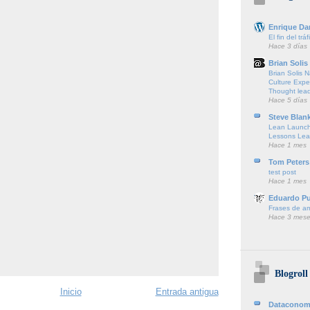
Enrique Da
El fin del trá
Hace 3 días
Brian Solis
Brian Solis 
Culture Expe
Thought lea
Hace 5 días
Steve Blan
Lean Launch
Lessons Lea
Hace 1 mes
Tom Peters
test post
Hace 1 mes
Eduardo P
Frases de a
Hace 3 mese
Blogroll
Inicio
Entrada antigua
Dataconom