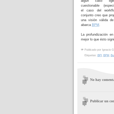
algún caso liger
cuestionable (espec
el caso del workfl
conjunto creo que pro
una visión válida d
abarca
BPM
.
La profundización en
mejor lo que ésto signi
Publicado por
Ignacio G
Etiquetas:
BPI
,
BPM
,
Bu
No hay comenta
Publicar un co