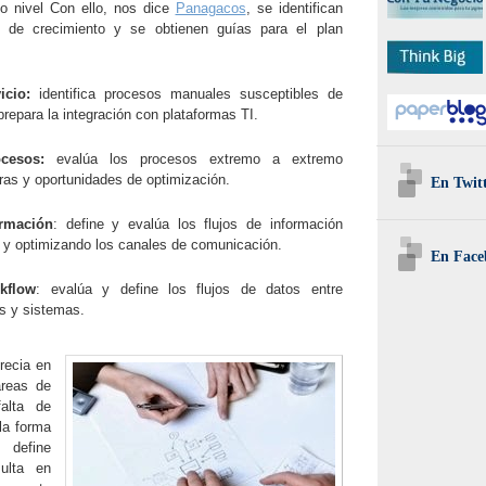
to nivel Con ello, nos dice
Panagacos
, se identifican
s de crecimiento y se obtienen guías para el plan
icio:
identifica procesos manuales susceptibles de
repara la integración con plataformas TI.
cesos:
evalúa los procesos extremo a extremo
ras y oportunidades de optimización.
En Twit
ormación
: define y evalúa los flujos de información
s y optimizando los canales de comunicación.
En Face
kflow
: evalúa y define los flujos de datos entre
es y sistemas.
recia en
áreas de
falta de
la forma
define
ulta en