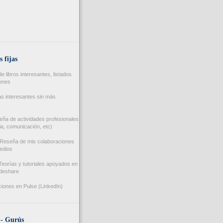
s fijas
 libros interesantes, listados
iones
s interesantes sin más
ña de actividades profesionales
a, comunicación, etc)
Reseña de mis colaboraciones
edios
eorías y tutoriales apoyados en
ideshare
iones en Pulse (LinkedIn)
 - Gurús