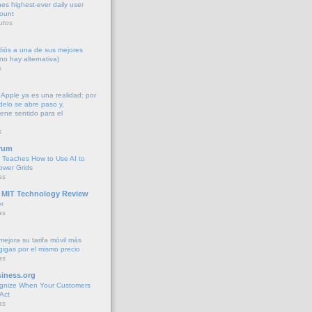
es highest-ever daily user
count
utos
diós a una de sus mejores
no hay alternativa)
s
 Apple ya es una realidad: por
elo se abre paso y,
iene sentido para el
s
rum
 Teaches How to Use AI to
ower Grids
as
 MIT Technology Review
r
as
jora su tarifa móvil más
gigas por el mismo precio
as
iness.org
gnize When Your Customers
Act
as