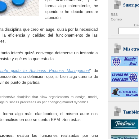
Suscripc
forma algo intermitente, he
querido o he debido prestar
RSS
atención.
Correo
Dir
na disciplina que creo en auge, quizá por la necesidad
 la eficiencia y calidad del funcionamiento de las
nes.
Mis otro
tanto interés quizá convenga detenerse un instante a
siste y qué es lo que estudia.
imate guide to Business Process Management
' de
ncuentro una definición que, si bien algo carente de
ir de punto de partida:
hensive discipline that allow organizations to design, model,
ge business processes as per changing market dynamics.
También 
 forma algo más clarificadora, el mismo autor nos
 de análisis en que se centra BPM. Son éstas:
ciones:
evalúa las funciones realizadas por una