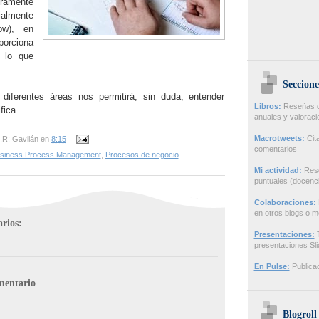
amente
ialmente
ow), en
porciona
e lo que
Seccione
 diferentes áreas nos permitirá, sin duda, entender
Libros:
Reseñas de
fica.
anuales y valorac
.R: Gavilán
en
8:15
Macrotweets:
Cita
comentarios
siness Process Management
,
Procesos de negocio
Mi actividad:
Rese
puntuales (docenci
Colaboraciones:
en otros blogs o m
rios:
Presentaciones:
T
presentaciones Sl
En Pulse:
Publicac
mentario
Blogroll