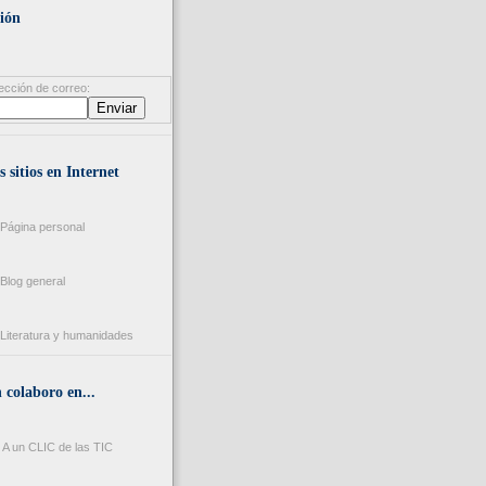
ión
ección de correo:
s sitios en Internet
Página personal
Blog general
Literatura y humanidades
colaboro en...
A un CLIC de las TIC