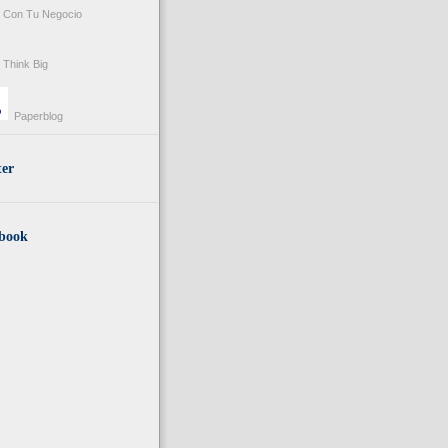
Con Tu Negocio
Think Big
Paperblog
ter
book