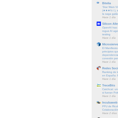
Bitelia
‘Star Wars Vi
(★★★½☆), el
la saga galác
Hace 1 día
Silicon Alle
OpenAI has r
rogue AI agen
testing
Hace 1 día
Microsierv
El Manifiest
principios qu
dependencia 
conexión pe
Hace 1 día
Redes Soci
Ranking de l
en España: 
Hace 1 día
TreceBits
Catchcat: un
si fueran P
Hace 1 día
Incubaweb 
PFU de Rico
Colaboración
Hace 2 días