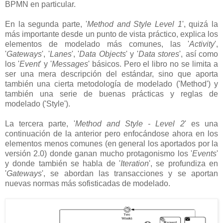
BPMN en particular.
En la segunda parte, '
Method and Style Level 1
', quizá la
más importante desde un punto de vista práctico, explica los
elementos de modelado más comunes, las '
Activity
',
'
Gateways
', '
Lanes
', '
Data Objects
' y '
Data stores
', así como
los '
Event
' y '
Messages
' básicos. Pero el libro no se limita a
ser una mera descripción del estándar, sino que aporta
también una cierta metodología de modelado ('Method') y
también una serie de buenas prácticas y reglas de
modelado ('Style').
La tercera parte, '
Method and Style - Level 2
' es una
continuación de la anterior pero enfocándose ahora en los
elementos menos comunes (en general los aportados por la
versión 2.0) donde ganan mucho protagonismo los '
Events
'
y donde también se habla de '
Iteration
', se profundiza en
'
Gateways
', se abordan las transacciones y se aportan
nuevas normas más sofisticadas de modelado.